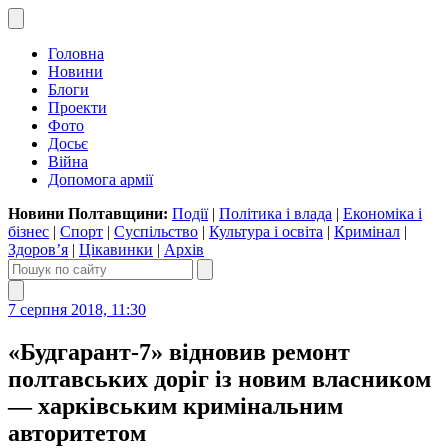
Головна
Новини
Блоги
Проекти
Фото
Досьє
Війна
Допомога армії
Новини Полтавщини:
Події
|
Політика і влада
|
Економіка і
бізнес
|
Спорт
|
Суспільство
|
Культура і освіта
|
Кримінал
|
Здоров’я
|
Цікавинки
|
Архів
7 серпня 2018, 11:30
«Будгарант-7» відновив ремонт
полтавських доріг із новим власником
— харківським кримінальним
авторитетом