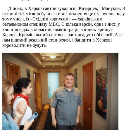
— Дійсно, в Харкові активізувалися і Казарцев, і Манукян. В
останні 6-7 місяців були активні зіткнення цих угруповань, у
тому числі, із «Схiднім корпусом» — харківським
батальйоном спецназу МВС. Є кілька версій, одна з них: у
хлопців є дах в обласній адміністрації, а інших кришує
Кернес. Кримінальний світ весь час вигадує собі версії. Але
нам відомий реальний стан речей, і бандити в Харкові
хороводити не будуть.