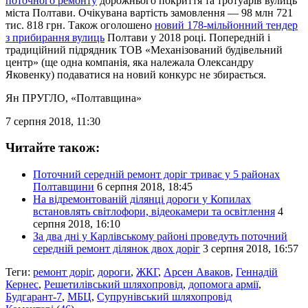
поточного ремонту
дорожнього покриття та тротуарів вулиць
міста Полтави. Очікувана вартість замовлення — 98 млн 721
тис. 818 грн. Також оголошено
новий 178-мільйонний тендер
з прибирання вулиць
Полтави у 2018 році. Попередній і
традиційний підрядник ТОВ «Механізований будівельний
центр» (ще одна компанія, яка належала Олександру
Яковенку) подаватися на новий конкурс не збирається.
Ян ПРУГЛО
, «Полтавщина»
7 серпня 2018, 11:30
Читайте також:
Поточний середній ремонт доріг триває у 5 районах
Полтавщини
6 серпня 2018, 18:45
На відремонтованій ділянці дороги у Копилах
встановлять світлофори, відеокамери та освітлення
4
серпня 2018, 16:10
За два дні у Карлівському районі проведуть поточний
середній ремонт ділянок двох доріг
3 серпня 2018, 16:57
Теги:
ремонт доріг
,
дороги
,
ЖКГ
,
Арсен Аваков
,
Геннадій
Кернес
,
Решетилівський шляхопровід
,
допомога армії
,
Будгарант-7
,
МБЦ
,
Супрунівський шляхопровід