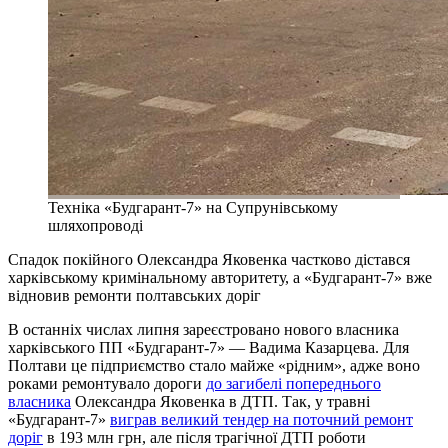
Техніка «Будгарант-7» на Супрунівському
шляхопроводі
Спадок покійного Олександра Яковенка частково дістався
харківському кримінальному авторитету, а «Будгарант-7» вже
відновив ремонти полтавських доріг
В останніх числах липня зареєстровано нового власника
харківського ПП «Будгарант-7» — Вадима Казарцева. Для
Полтави це підприємство стало майже «рідним», адже воно
роками ремонтувало дороги
до загибелі попереднього
власника
Олександра Яковенка в ДТП. Так, у травні
«Будгарант-7»
виграв великий тендер на поточний ремонт
доріг
в 193 млн грн, але після трагічної ДТП роботи