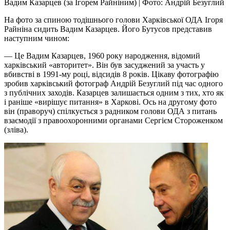
Вадим Казарцев (за Ігорем Райніним) | Фото: Андрій Безуглий
На фото за спиною тодішнього голови Харківської ОДА Ігоря
Райніна сидить Вадим Казарцев. Його Бутусов представив
наступним чином:
— Це Вадим Казарцев, 1960 року народження, відомий
харківський «авторитет». Він був засуджений за участь у
вбивстві в 1991-му році, відсидів 8 років. Цікаву фотографію
зробив харківський фотограф Андрій Безуглий під час одного
з публічних заходів. Казарцев залишається одним з тих, хто як
і раніше «вирішує питання» в Харкові. Ось на другому фото
він (праворуч) спілкується з радником голови ОДА з питань
взаємодії з правоохоронними органами Сергієм Стороженком
(зліва).