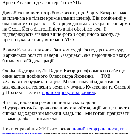
Арсен Аваков під час інтерв’ю з «УП»
Для об’єктивності потрібно сказати, що Вадим Казарцев має
за плечима не тільки кримінальний шлейф. Він помічений у
благодійних справах — Казарцев допомагав українській армії
на Сході. Його благодійність в цій сфері, до речі, й
підтверджують згадані вище фото з офіційного заходу, де
презентували книгу ветерана АТО.
Вадим Казарцев також є батьком судді Господарського суду
Харківської області Валерії Казарцевої, яка періодично вказує
батька у своїй декларації.
Окрім «Будгаранту-7» Вадим Казарцев оформив на себе ще
один актив покійного Олександра Яковенка — ТОВ
«Харківспецбудмеханізація». Місяць тому обидві компанії
заявлялися на тендери з ремонту вулиць Кучеренка та Садової
у Полтаві — але їх
пропозиції були відхилені
.
Чи є відновлення ремонтів полтавських доріг
«Будгарантом-7» продовженням старої традиції, чи це просто
сигнал від харків’ян міський владі, що «Ми готові працювати
із вами далі» — покаже час.
Поки управління ЖКГ оголосило
новий тендер на послуги з