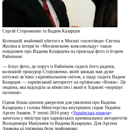
Сергій Стороженко та Вадим Казарцев
Колишній знайомий убитого в Москві «оплотівця» Євгена
Жиліна в інтерв’ю «Московскому комсомольцу» також
повідомив про Вадима Казарцева на прикладі фото із Ігорем
Райніним:
— Існує фото, де поруч із Райніним сидить його радник,
колишній прокурор Стороженко, який завжди мав дуже
потужні зв’язки з кримінальним світом, а ззаду сидить Вадим
Казарцев — харківський авторитет на прізвисько «Князь». Це
людина, яка відсиділа за вбивство і який в Харкові «вирішує
питання».
Однак більш цінним джерелом для уявлення про Вадима
Казарцева є голова Міністерства внутрішніх справ України
Арсен Аваков. У липні 2016 року «
Українська правда
»
запитала у міністра про харківських кримінальних авторитетів
Володимира Манукяня та Вадима Казарцева. Для Арсена
Авакова ці прізвища були знайомими: