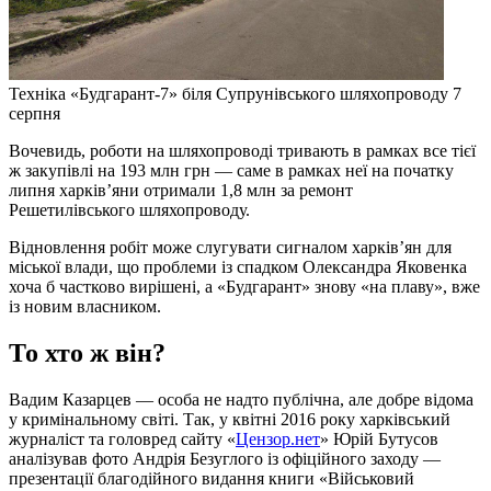
Техніка «Будгарант-7» біля Супрунівського шляхопроводу 7
серпня
Вочевидь, роботи на шляхопроводі тривають в рамках все тієї
ж закупівлі на 193 млн грн — саме в рамках неї на початку
липня харків’яни отримали 1,8 млн за ремонт
Решетилівського шляхопроводу.
Відновлення робіт може слугувати сигналом харків’ян для
міської влади, що проблеми із спадком Олександра Яковенка
хоча б частково вирішені, а «Будгарант» знову «на плаву», вже
із новим власником.
То хто ж він?
Вадим Казарцев — особа не надто публічна, але добре відома
у кримінальному світі. Так, у квітні 2016 року харківський
журналіст та головред сайту «
Цензор.нет
» Юрій Бутусов
аналізував фото Андрія Безуглого із офіційного заходу —
презентації благодійного видання книги «Військовий