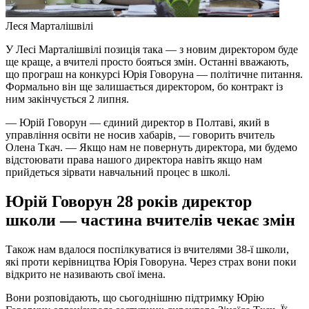
Леся Марталішвілі
У Лесі Марталішвілі позиція така — з новим директором буде
ще краще, а вчителі просто бояться змін. Останні вважають,
що програш на конкурсі Юрія Говоруна — політичне питання.
Формально він ще залишається директором, бо контракт із
ним закінчується 2 липня.
— Юрій Говорун — єдиний директор в Полтаві, який в
управління освіти не носив хабарів, — говорить вчитель
Олена Ткач. — Якщо нам не повернуть директора, ми будемо
відстоювати права нашого директора навіть якщо нам
прийдеться зірвати навчальний процес в школі.
Юрій Говорун 28 років директор
школи — частина вчителів чекає змін
Також нам вдалося поспілкуватися із вчителями 38-ї школи,
які проти керівництва Юрія Говоруна. Через страх вони поки
відкрито не називають свої імена.
Вони розповідають, що сьогоднішню підтримку Юрію