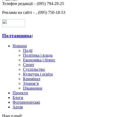
Телефон редакції –
(095) 794-29-25
Реклама на сайті –
,
(095) 750-18-53
Полтавщина
:
Новини
Події
Політика і влада
Економіка і бізнес
Спорт
Суспільство
Культура і освіта
Кримінал
Здоров’я
Цікавинки
Проекти
Блоги
Фоторепортажі
Архів
Наш e-mail: