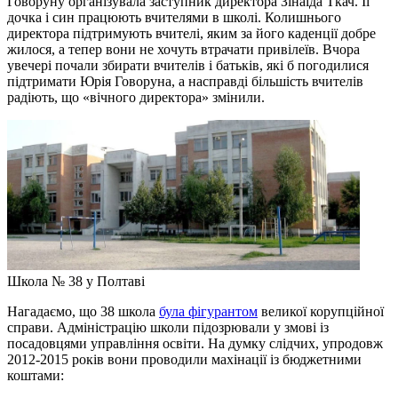
Говоруну організувала заступник директора Зінаїда Ткач. Її
дочка і син працюють вчителями в школі. Колишнього
директора підтримують вчителі, яким за його каденції добре
жилося, а тепер вони не хочуть втрачати привілеїв. Вчора
увечері почали збирати вчителів і батьків, які б погодилися
підтримати Юрія Говоруна, а насправді більшість вчителів
радіють, що «вічного директора» змінили.
Школа № 38 у Полтаві
Нагадаємо, що 38 школа
була фігурантом
великої корупційної
справи. Адміністрацію школи підозрювали у змові із
посадовцями управління освіти. На думку слідчих, упродовж
2012-2015 років вони проводили махінації із бюджетними
коштами: