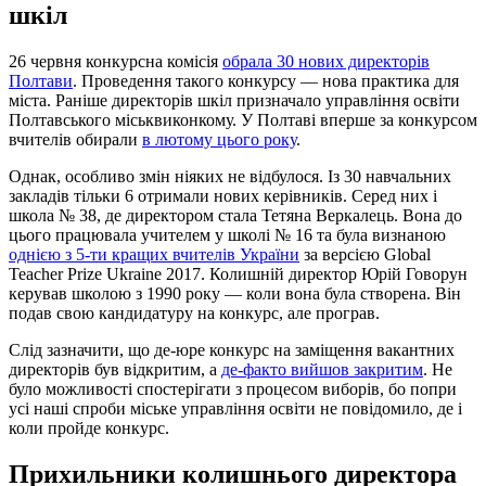
шкіл
26 червня конкурсна комісія
обрала 30 нових директорів
Полтави
. Проведення такого конкурсу — нова практика для
міста. Раніше директорів шкіл призначало управління освіти
Полтавського міськвиконкому. У Полтаві вперше за конкурсом
вчителів обирали
в лютому цього року
.
Однак, особливо змін ніяких не відбулося. Із 30 навчальних
закладів тільки 6 отримали нових керівників. Серед них і
школа № 38, де директором стала Тетяна Веркалець. Вона до
цього працювала учителем у школі № 16 та була визнаною
однією з 5-ти кращих вчителів України
за версією Global
Teacher Prize Ukraine 2017. Колишній директор Юрій Говорун
керував школою з 1990 року — коли вона була створена. Він
подав свою кандидатуру на конкурс, але програв.
Слід зазначити, що де-юре конкурс на заміщення вакантних
директорів був відкритим, а
де-факто вийшов закритим
. Не
було можливості спостерігати з процесом виборів, бо попри
усі наші спроби міське управління освіти не повідомило, де і
коли пройде конкурс.
Прихильники колишнього директора