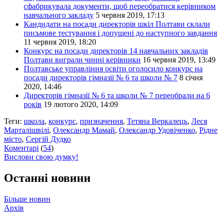
сфабрикувала документи, щоб переобратися керівником
навчального закладу
5 червня 2019, 17:13
Кандидати на посади директорів шкіл Полтави склали
письмове тестування і допущені до наступного завдання
11 червня 2019, 18:20
Конкурс на посади директорів 14 навчальних закладів
Полтави виграли чинні керівники
16 червня 2019, 13:49
Полтавське управління освіти оголосило конкурс на
посади директорів гімназії № 6 та школи № 7
8 січня
2020, 14:46
Директорів гімназії № 6 та школи № 7 переобрали на 6
років
19 лютого 2020, 14:09
Теги:
школа
,
конкурс
,
призначення
,
Тетяна Веркалець
,
Леся
Марталішвілі
,
Олександр Мамай
,
Олександр Удовіченко
,
Рідне
місто
,
Сергій Дудко
Коментарі
(
54
)
Вислови свою думку!
Останні новини
Більше новин
Архів