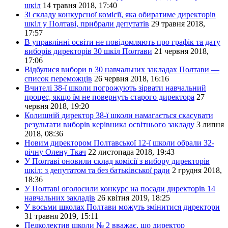
шкіл
14 травня 2018, 17:40
Зі складу конкурсної комісії, яка обиратиме директорів
шкіл у Полтаві, прибрали депутатів
29 травня 2018,
17:57
В управлінні освіти не повідомляють про графік та дату
виборів директорів 30 шкіл Полтави
21 червня 2018,
17:06
Відбулися вибори в 30 навчальних закладах Полтави —
список переможців
26 червня 2018, 16:16
Вчителі 38-ї школи погрожують зірвати навчальний
процес, якщо їм не повернуть старого директора
27
червня 2018, 19:20
Колишній директор 38-ї школи намагається скасувати
результати виборів керівника освітнього закладу
3 липня
2018, 08:36
Новим директором Полтавської 12-ї школи обрали 32-
річну Олену Ткач
22 листопада 2018, 19:43
У Полтаві оновили склад комісії з вибору директорів
шкіл: з депутатом та без батьківської ради
2 грудня 2018,
18:36
У Полтаві оголосили конкурс на посади директорів 14
навчальних закладів
26 квітня 2019, 18:25
У восьми школах Полтави можуть змінитися директори
31 травня 2019, 15:11
Педколектив школи № 2 вважає, що директор