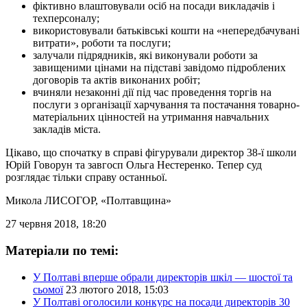
фіктивно влаштовували осіб на посади викладачів і
техперсоналу;
використовували батьківські кошти на «непередбачувані
витрати», роботи та послуги;
залучали підрядників, які виконували роботи за
завищеними цінами на підставі завідомо підроблених
договорів та актів виконаних робіт;
вчиняли незаконні дії під час проведення торгів на
послуги з організації харчування та постачання товарно-
матеріальних цінностей на утримання навчальних
закладів міста.
Цікаво, що спочатку в справі фігурували директор 38-ї школи
Юрій Говорун та завгосп Ольга Нестеренко. Тепер суд
розглядає тільки справу останньої.
Микола ЛИСОГОР
, «Полтавщина»
27 червня 2018, 18:20
Матеріали по темі:
У Полтаві вперше обрали директорів шкіл — шостої та
сьомої
23 лютого 2018, 15:03
У Полтаві оголосили конкурс на посади директорів 30