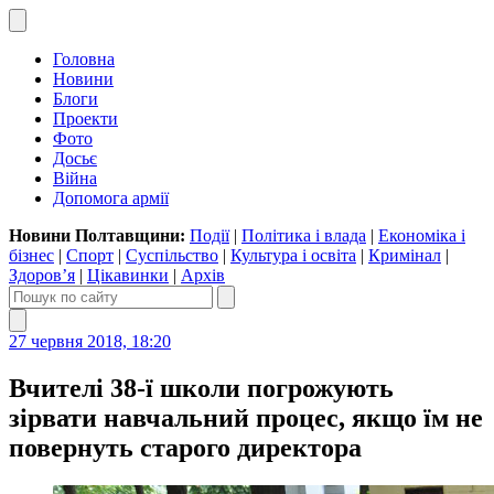
Головна
Новини
Блоги
Проекти
Фото
Досьє
Війна
Допомога армії
Новини Полтавщини:
Події
|
Політика і влада
|
Економіка і
бізнес
|
Спорт
|
Суспільство
|
Культура і освіта
|
Кримінал
|
Здоров’я
|
Цікавинки
|
Архів
27 червня 2018, 18:20
Вчителі 38-ї школи погрожують
зірвати навчальний процес, якщо їм не
повернуть старого директора