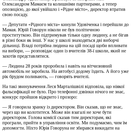
Олександром Мамаєм та колишніми партнерами, а тепер
опозицією, до якої увійшло і «Рідне місто», директор втратив
свою посаду.
— Депутати «Рідного міста» кинули Удовіченка і перейшли до
Мамая. Юрій Говорун ніколи не був політичною
проституткою. Він підтримував тільки одну людину, а не бігав
в різні боки як інші. У нас у школі знаходяться дві виборчі
дільниці. Владі потрібна людина на цій посаді щоби впливати
на вибори, — розповідає один із вчителів 38-ї школи, який не
захотів представлятися.
— Людина 28 років проробила і навіть на вітчизняний
автомобіль не заробила. На автобусі додому їздить. А його уже
рік брудом поливають, — говорять вчителі.
На такі звинувачення Леся Марталішвілі відповіла, що ніякої
фальсифікації не було. Про телефонні дзвінки нічого не знає,
конкурс пройшов відкрито і прозоро:
— Я говорила зранку із директором. Він сказав, що не знає,
через що ви колотитеся. Може він взагалі не хоче бути
директором. Голова комісії сказав тим директорам, які
програли, прийти в управління освіти. Ми подумаємо, чим їм
допомогти. Ніхто Юрія Говоруна не збирався викидати на