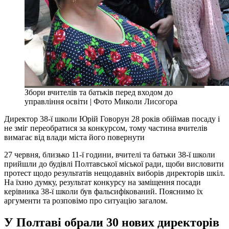
Збори вчителів та батьків перед входом до
управління освіти | Фото Миколи Лисогора
Директор 38-ї школи Юрій Говорун 28 років обіймав посаду і
не зміг переобратися за конкурсом, тому частина вчителів
вимагає від влади міста його повернути
27 червня, близько 11-ї години, вчителі та батьки 38-ї школи
прийшли до будівлі Полтавської міської ради, щоби висловити
протест щодо результатів нещодавніх виборів директорів шкіл.
На їхню думку, результат конкурсу на заміщення посади
керівника 38-ї школи був фальсифікований. Пояснимо їх
аргументи та розповімо про ситуацію загалом.
У Полтаві обрали 30 нових директорів