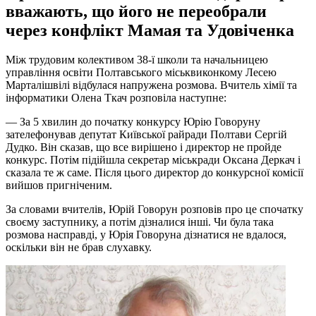
вважають, що його не переобрали
через конфлікт Мамая та Удовіченка
Між трудовим колективом 38-ї школи та начальницею
управління освіти Полтавського міськвиконкому Лесею
Марталішвілі відбулася напружена розмова. Вчитель хімії та
інформатики Олена Ткач розповіла наступне:
— За 5 хвилин до початку конкурсу Юрію Говоруну
зателефонував депутат Київської райради Полтави Сергій
Дудко. Він сказав, що все вирішено і директор не пройде
конкурс. Потім підійшла секретар міськради Оксана Деркач і
сказала те ж саме. Після цього директор до конкурсної комісії
вийшов пригніченим.
За словами вчителів, Юрій Говорун розповів про це спочатку
своєму заступнику, а потім дізналися інші. Чи була така
розмова насправді, у Юрія Говоруна дізнатися не вдалося,
оскільки він не брав слухавку.