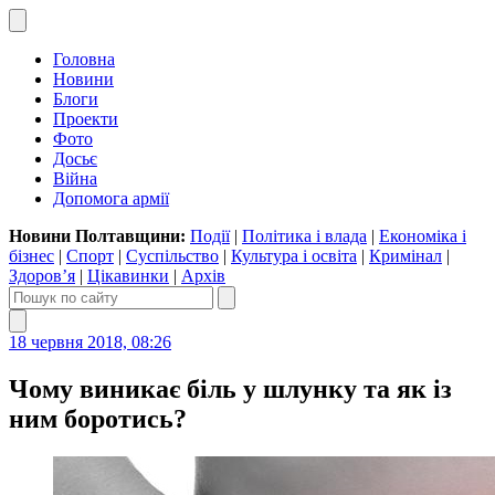
Головна
Новини
Блоги
Проекти
Фото
Досьє
Війна
Допомога армії
Новини Полтавщини:
Події
|
Політика і влада
|
Економіка і
бізнес
|
Спорт
|
Суспільство
|
Культура і освіта
|
Кримінал
|
Здоров’я
|
Цікавинки
|
Архів
18 червня 2018, 08:26
Чому виникає біль у шлунку та як із
ним боротись?