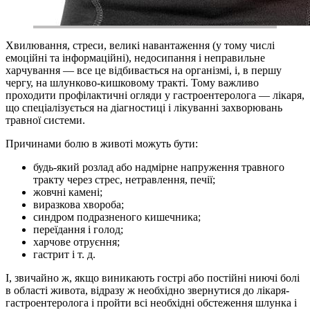
Хвилювання, стреси, великі навантаження (у тому числі
емоційні та інформаційні), недосипання і неправильне
харчування — все це відбивається на організмі, і, в першу
чергу, на шлунково-кишковому тракті. Тому важливо
проходити профілактичні огляди у гастроентеролога — лікаря,
що спеціалізується на діагностиці і лікуванні захворювань
травної системи.
Причинами болю в животі можуть бути:
будь-який розлад або надмірне напруження травного
тракту через стрес, нетравлення, печії;
жовчні камені;
виразкова хвороба;
синдром подразненого кишечника;
переїдання і голод;
харчове отруєння;
гастрит і т. д.
І, звичайно ж, якщо виникають гострі або постійні ниючі болі
в області живота, відразу ж необхідно звернутися до лікаря-
гастроентеролога і пройти всі необхідні обстеження шлунка і