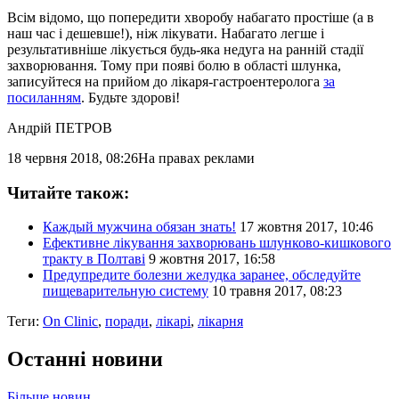
Всім відомо, що попередити хворобу набагато простіше (а в
наш час і дешевше!), ніж лікувати. Набагато легше і
результативніше лікується будь-яка недуга на ранній стадії
захворювання. Тому при появі болю в області шлунка,
записуйтеся на прийом до лікаря-гастроентеролога
за
посиланням
. Будьте здорові!
Андрій ПЕТРОВ
18 червня 2018, 08:26
На правах реклами
Читайте також:
Каждый мужчина обязан знать!
17 жовтня 2017, 10:46
Ефективне лікування захворювань шлунково-кишкового
тракту в Полтаві
9 жовтня 2017, 16:58
Предупредите болезни желудка заранее, обследуйте
пищеварительную систему
10 травня 2017, 08:23
Теги:
On Clinic
,
поради
,
лікарі
,
лікарня
Останні новини
Більше новин