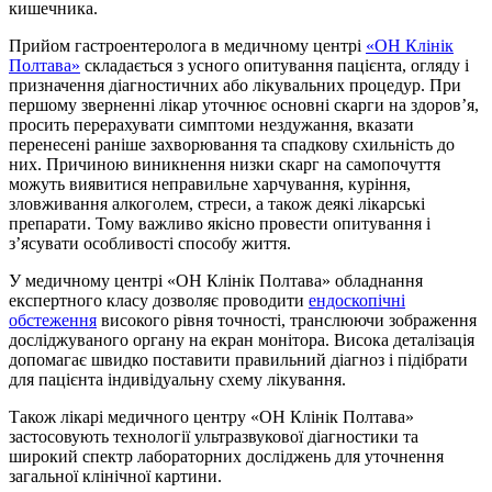
кишечника.
Прийом гастроентеролога в медичному центрі
«ОН Клінік
Полтава»
складається з усного опитування пацієнта, огляду і
призначення діагностичних або лікувальних процедур. При
першому зверненні лікар уточнює основні скарги на здоров’я,
просить перерахувати симптоми нездужання, вказати
перенесені раніше захворювання та спадкову схильність до
них. Причиною виникнення низки скарг на самопочуття
можуть виявитися неправильне харчування, куріння,
зловживання алкоголем, стреси, а також деякі лікарські
препарати. Тому важливо якісно провести опитування і
з’ясувати особливості способу життя.
У медичному центрі «ОН Клінік Полтава» обладнання
експертного класу дозволяє проводити
ендоскопічні
обстеження
високого рівня точності, транслюючи зображення
досліджуваного органу на екран монітора. Висока деталізація
допомагає швидко поставити правильний діагноз і підібрати
для пацієнта індивідуальну схему лікування.
Також лікарі медичного центру «ОН Клінік Полтава»
застосовують технології ультразвукової діагностики та
широкий спектр лабораторних досліджень для уточнення
загальної клінічної картини.