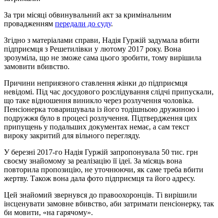
За три місяці обвинувальний акт за кримінальним
провадженням
передали до суду
.
Згідно з матеріалами справи, Надія Гуржій задумала вбити
підприємця з Решетилівки у лютому 2017 року. Вона
зрозуміла, що не зможе сама цього зробити, тому вирішила
замовити вбивство.
Причини неприязного ставлення жінки до підприємця
невідомі. Під час досудового розслідування слідчі припускали,
що таке відношення виникло через розлучення чоловіка.
Пенсіонерка товаришувала із його тодішньою дружиною і
подружжя було в процесі розлучення. Підтвердження цих
припущень у подальших документах немає, а сам текст
вироку закритий для вільного перегляду.
У березні 2017-го Надія Гуржій запропонувала 50 тис. грн
своєму знайомому за реалізацію її ідеї. За місяць вона
повторила пропозицію, не уточнюючи, як саме треба вбити
жертву. Також вона дала фото підприємця та його адресу.
Цей знайомий звернувся до правоохоронців. Ті вирішили
інсценувати замовне вбивство, аби затримати пенсіонерку, так
би мовити, «на гарячому».