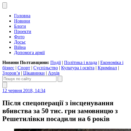
Головна
Новини
Блоги
Проекти
Фото
Досьє
Війна
Допомога армії
Новини Полтавщини:
Події
|
Політика і влада
|
Економіка і
бізнес
|
Спорт
|
Суспільство
|
Культура і освіта
|
Кримінал
|
Здоров’я
|
Цікавинки
|
Архів
12 червня 2018, 14:34
Після спецоперації з інсценування
вбивства за 50 тис. грн замовницю з
Решетилівки посадили на 6 років