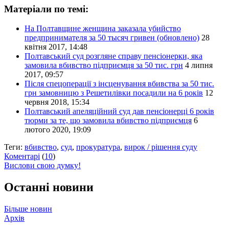
Матеріали по темі:
На Полтавщине женщина заказала убийство
предпринимателя за 50 тысяч гривен (обновлено)
28
квітня 2017, 14:48
Полтавський суд розгляне справу пенсіонерки, яка
замовила вбивство підприємця за 50 тис. грн
4 липня
2017, 09:57
Після спецоперації з інсценування вбивства за 50 тис.
грн замовницю з Решетилівки посадили на 6 років
12
червня 2018, 15:34
Полтавський апеляційний суд дав пенсіонерці 6 років
тюрми за те, що замовила вбивство підприємця
6
лютого 2020, 19:09
Теги:
вбивство
,
суд
,
прокуратура
,
вирок / рішення суду
Коментарі
(
10
)
Вислови свою думку!
Останні новини
Більше новин
Архів