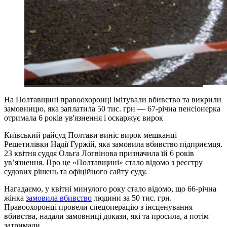
На Полтавщині правоохоронці імітували вбивство та викрили
замовницю, яка заплатила 50 тис. грн — 67-річна пенсіонерка
отримала 6 років ув'язнення і оскаржує вирок
Київський райсуд Полтави виніс вирок мешканці
Решетилівки Надії Гуржій, яка замовила вбивство підприємця.
23 квітня суддя Ольга Логвінова призначила їй 6 років
ув’язнення. Про це «Полтавщині» стало відомо з реєстру
судових рішень та офіційного сайту суду.
Нагадаємо, у квітні минулого року стало відомо, що 66-річна
жінка
замовила вбивство
людини за 50 тис. грн.
Правоохоронці провели спецоперацію з інсценування
вбивства, надали замовниці докази, які та просила, а потім
затримали.