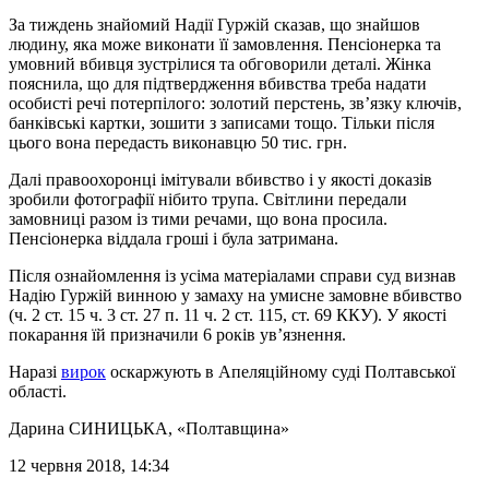
За тиждень знайомий Надії Гуржій сказав, що знайшов
людину, яка може виконати її замовлення. Пенсіонерка та
умовний вбивця зустрілися та обговорили деталі. Жінка
пояснила, що для підтвердження вбивства треба надати
особисті речі потерпілого: золотий перстень, зв’язку ключів,
банківські картки, зошити з записами тощо. Тільки після
цього вона передасть виконавцю 50 тис. грн.
Далі правоохоронці імітували вбивство і у якості доказів
зробили фотографії нібито трупа. Світлини передали
замовниці разом із тими речами, що вона просила.
Пенсіонерка віддала гроші і була затримана.
Після ознайомлення із усіма матеріалами справи суд визнав
Надію Гуржій винною у замаху на умисне замовне вбивство
(ч. 2 ст. 15 ч. 3 ст. 27 п. 11 ч. 2 ст. 115, ст. 69 ККУ). У якості
покарання їй призначили 6 років ув’язнення.
Наразі
вирок
оскаржують в Апеляційному суді Полтавської
області.
Дарина СИНИЦЬКА
, «Полтавщина»
12 червня 2018, 14:34