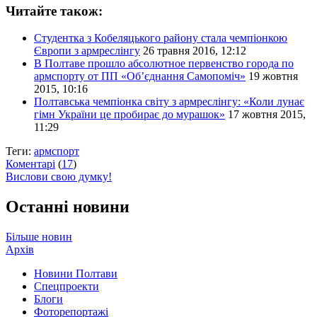
Читайте також:
Студентка з Кобеляцького району стала чемпіонкою
Європи з армреслінгу
26 травня 2016, 12:12
В Полтаве прошло абсолютное первенство города по
армспорту от ПП «Об’єднання Самопоміч»
19 жовтня
2015, 10:16
Полтавська чемпіонка світу з армреслінгу: «Коли лунає
гімн України це пробирає до мурашок»
17 жовтня 2015,
11:29
Теги:
армспорт
Коментарі
(
17
)
Вислови свою думку!
Останні новини
Більше новин
Архів
Новини Полтави
Спецпроекти
Блоги
Фоторепортажі