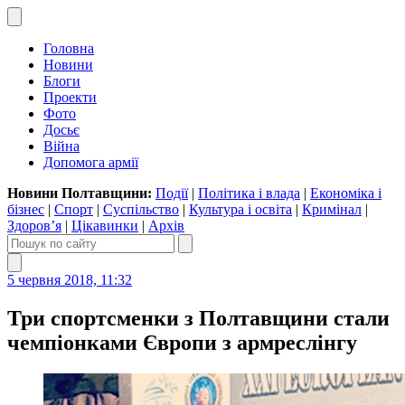
Головна
Новини
Блоги
Проекти
Фото
Досьє
Війна
Допомога армії
Новини Полтавщини:
Події
|
Політика і влада
|
Економіка і
бізнес
|
Спорт
|
Суспільство
|
Культура і освіта
|
Кримінал
|
Здоров’я
|
Цікавинки
|
Архів
5 червня 2018, 11:32
Три спортсменки з Полтавщини стали
чемпіонками Європи з армреслінгу