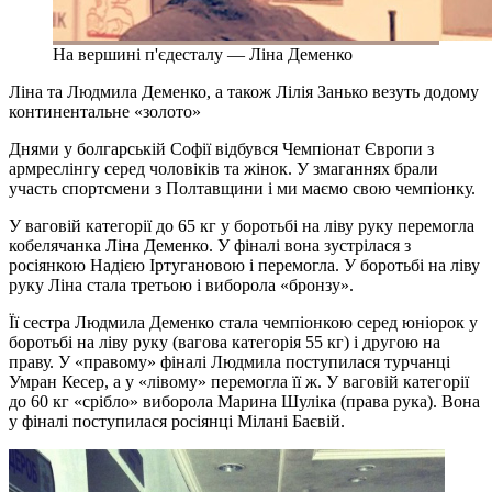
На вершині п'єдесталу — Ліна Деменко
Ліна та Людмила Деменко, а також Лілія Занько везуть додому
континентальне «золото»
Днями у болгарській Софії відбувся Чемпіонат Європи з
армреслінгу серед чоловіків та жінок. У змаганнях брали
участь спортсмени з Полтавщини і ми маємо свою чемпіонку.
У ваговій категорії до 65 кг у боротьбі на ліву руку перемогла
кобелячанка Ліна Деменко. У фіналі вона зустрілася з
росіянкою Надією Іртугановою і перемогла. У боротьбі на ліву
руку Ліна стала третьою і виборола «бронзу».
Її сестра Людмила Деменко стала чемпіонкою серед юніорок у
боротьбі на ліву руку (вагова категорія 55 кг) і другою на
праву. У «правому» фіналі Людмила поступилася турчанці
Умран Кесер, а у «лівому» перемогла її ж. У ваговій категорії
до 60 кг «срібло» виборола Марина Шуліка (права рука). Вона
у фіналі поступилася росіянці Мілані Баєвій.