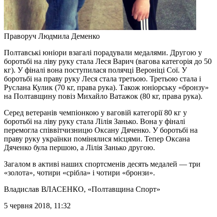
Праворуч Людмила Деменко
Полтавські юніори взагалі порадували медалями. Другою у
боротьбі на ліву руку стала Леся Варич (вагова категорія до 50
кг). У фіналі вона поступилася полячці Вероніці Сої. У
боротьбі на праву руку Леся стала третьою. Третьою стала і
Руслана Кулик (70 кг, права рука). Також юніорську «бронзу»
на Полтавщину повіз Михайло Ватажок (80 кг, права рука).
Серед ветеранів чемпіонкою у ваговій категорії 80 кг у
боротьбі на ліву руку стала Лілія Занько. Вона у фіналі
перемогла співвітчизницю Оксану Дяченко. У боротьбі на
праву руку українки помінялися місцями. Тепер Оксана
Дяченко була першою, а Лілія Занько другою.
Загалом в активі наших спортсменів десять медалей — три
«золота», чотири «срібла» і чотири «бронзи».
Владислав ВЛАСЕНКО
, «Полтавщина Спорт»
5 червня 2018, 11:32