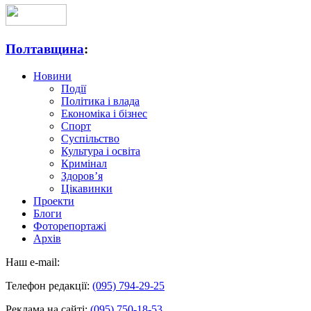
Полтавщина
:
Новини
Події
Політика і влада
Економіка і бізнес
Спорт
Суспільство
Культура і освіта
Кримінал
Здоров’я
Цікавинки
Проекти
Блоги
Фоторепортажі
Архів
Наш e-mail:
Телефон редакції:
(095) 794-29-25
Реклама на сайті:
(095) 750-18-53