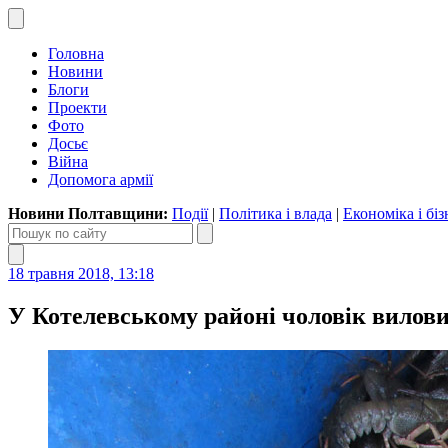
Головна
Новини
Блоги
Проекти
Фото
Досьє
Війна
Допомога армії
Новини Полтавщини:
Події
|
Політика і влада
|
Економіка і біз
18 травня 2018, 13:18
У Котелевському районі чоловік вилови