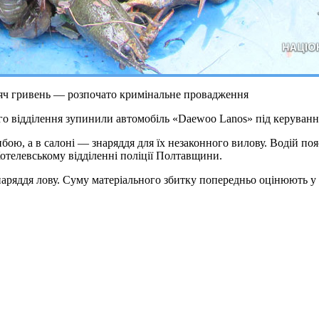
исяч гривень — розпочато кримінальне провадження
ого відділення зупинили автомобіль «Daewoo Lanos» під керува
ибою, а в салоні — знаряддя для їх незаконного вилову. Водій поя
Котелевському відділенні поліції Полтавщини.
знаряддя лову. Суму матеріального збитку попередньо оцінюють у 