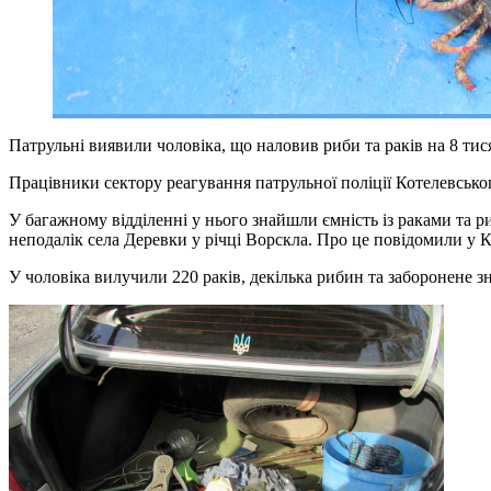
Патрульні виявили чоловіка, що наловив риби та раків на 8 т
Працівники сектору реагування патрульної поліції Котелевськ
У багажному відділенні у нього знайшли ємність із раками та р
неподалік села Деревки у річці Ворскла. Про це повідомили у 
У чоловіка вилучили 220 раків, декілька рибин та заборонене 