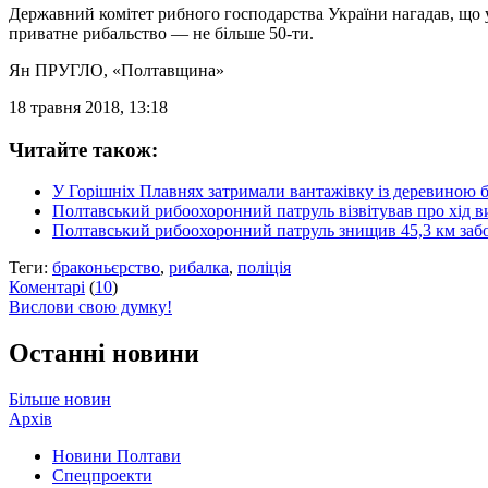
Державний комітет рибного господарства України нагадав, що 
приватне рибальство — не більше 50-ти.
Ян ПРУГЛО
, «Полтавщина»
18 травня 2018, 13:18
Читайте також:
У Горішніх Плавнях затримали вантажівку із деревиною б
Полтавський рибоохоронний патруль візвітував про хід в
Полтавський рибоохоронний патруль знищив 45,3 км заб
Теги:
браконьєрство
,
рибалка
,
поліція
Коментарі
(
10
)
Вислови свою думку!
Останні новини
Більше новин
Архів
Новини Полтави
Спецпроекти