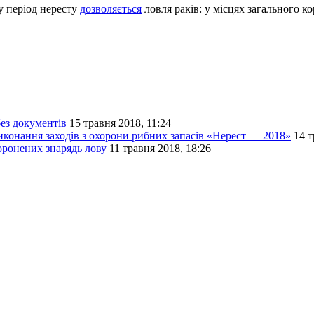
у період нересту
дозволяється
ловля раків: у місцях загального к
ез документів
15 травня 2018, 11:24
иконання заходів з охорони рибних запасів «Нерест — 2018»
14 т
оронених знарядь лову
11 травня 2018, 18:26