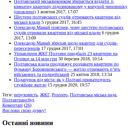
Полтавський міськвиконком збирається віддати 3-
кімнатну квартиру підозрюваному у корупції чиновнику
(оновлено)
3 жовтня 2017, 17:07
Шестеро полтавських суддів отримають квартири від
міської влади
5 грудня 2017, 16:45
Олександр Мамай пояснив, чому шестеро полтавських
суддів отримали квартири від міської влади
6 грудня
2017, 13:09
Олександр Мамай збрехав щодо квартир для суддів-
переселенців
17 грудня 2017, 17:01
Управління ЖКГ Полтави придбало 23 квартири на
Огнівці за 14 млн грн
30 березня 2018, 10:14
Полтавська влада продовжує роздавати квартири по
бульвару Боровиковського — житло отримають п’ять
військових та поліцейський
25 квітня 2018, 13:34
Подарунок від міста: як у Полтаві приватизують
службове житло
15 грудня 2020, 19:57
Теги:
нерухомість
,
ЖКГ
,
Prozorro
,
Полтавська міська рада
,
Полтавтрансбуд
Коментарі
(
26
)
Вислови свою думку!
Останні новини