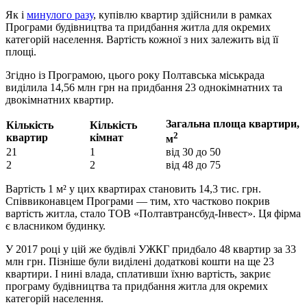
Як і
минулого разу
, купівлю квартир здійснили в рамках
Програми будівництва та придбання житла для окремих
категорій населення. Вартість кожної з них залежить від її
площі.
Згідно із Програмою, цього року Полтавська міськрада
виділила 14,56 млн грн на придбання 23 однокімнатних та
двокімнатних квартир.
Загальна площа квартири,
Кількість
Кількість
2
квартир
кімнат
м
21
1
від 30 до 50
2
2
від 48 до 75
Вартість 1 м² у цих квартирах становить 14,3 тис. грн.
Співвиконавцем Програми — тим, хто частково покрив
вартість житла, стало ТОВ «Полтавтрансбуд-Інвест». Ця фірма
є власником будинку.
У 2017 році у цій же будівлі УЖКГ придбало 48 квартир за 33
млн грн. Пізніше були виділені додаткові кошти на ще 23
квартири. І нині влада, сплативши їхню вартість, закриє
програму будівництва та придбання житла для окремих
категорій населення.