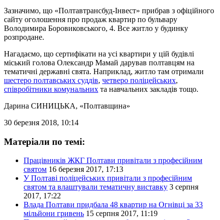
Зазначимо, що «Полтавтрансбуд-Інвест» прибрав з офіційного
сайту оголошення про продаж квартир по бульвару
Володимира Боровиковського, 4. Все житло у будинку
розпродане.
Нагадаємо, що сертифікати на усі квартири у цій будівлі
міський голова Олександр Мамай дарував полтавцям на
тематичні державні свята. Наприклад, житло там отримали
шестеро полтавських суддів
,
четверо поліцейських
,
співробітники комунальних
та навчальних закладів тощо.
Дарина СИНИЦЬКА
, «Полтавщина»
30 березня 2018, 10:14
Матеріали по темі:
Працівників ЖКГ Полтави привітали з професійним
святом
16 березня 2017, 17:13
У Полтаві поліцейських привітали з професійним
святом та влаштували тематичну виставку
3 серпня
2017, 17:22
Влада Полтави придбала 48 квартир на Огнівці за 33
мільйони гривень
15 серпня 2017, 11:19