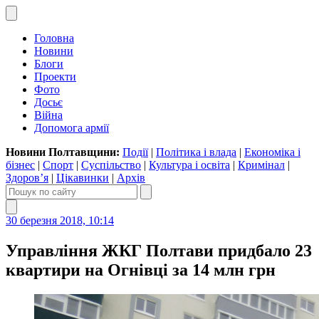
Головна
Новини
Блоги
Проекти
Фото
Досьє
Війна
Допомога армії
Новини Полтавщини:
Події
|
Політика і влада
|
Економіка і
бізнес
|
Спорт
|
Суспільство
|
Культура і освіта
|
Кримінал
|
Здоров’я
|
Цікавинки
|
Архів
30 березня 2018, 10:14
Управління ЖКГ Полтави придбало 23
квартири на Огнівці за 14 млн грн