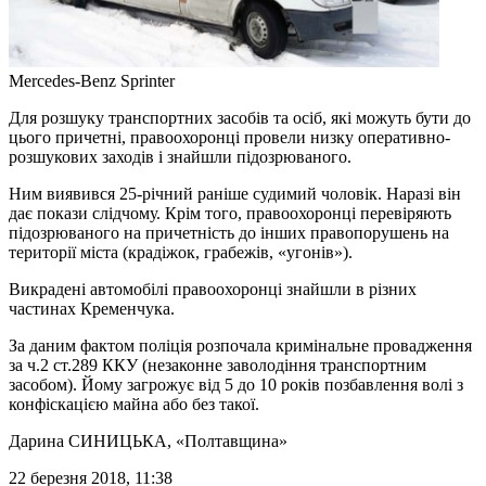
Mercedes-Benz Sprinter
Для розшуку транспортних засобів та осіб, які можуть бути до
цього причетні, правоохоронці провели низку оперативно-
розшукових заходів і знайшли підозрюваного.
Ним виявився 25-річний раніше судимий чоловік. Наразі він
дає покази слідчому. Крім того, правоохоронці перевіряють
підозрюваного на причетність до інших правопорушень на
території міста (крадіжок, грабежів, «угонів»).
Викрадені автомобілі правоохоронці знайшли в різних
частинах Кременчука.
За даним фактом поліція розпочала кримінальне провадження
за ч.2 ст.289 ККУ (незаконне заволодіння транспортним
засобом). Йому загрожує від 5 до 10 років позбавлення волі з
конфіскацією майна або без такої.
Дарина СИНИЦЬКА
, «Полтавщина»
22 березня 2018, 11:38