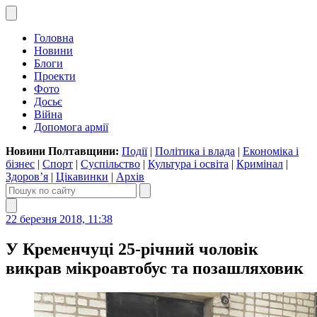
Головна
Новини
Блоги
Проекти
Фото
Досьє
Війна
Допомога армії
Новини Полтавщини:
Події
|
Політика і влада
|
Економіка і
бізнес
|
Спорт
|
Суспільство
|
Культура і освіта
|
Кримінал
|
Здоров’я
|
Цікавинки
|
Архів
22 березня 2018, 11:38
У Кременчуці 25-річний чоловік
викрав мікроавтобус та позашляховик