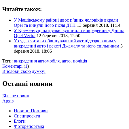
Читайте також:
У Машівському районі двоє п’яних чоловіків вкрали
Opel та кинули його після ДТП
13 березня 2018, 11:14
У Кременчуці патрульні зупинили викрадений у Дніпрі
Opel Vectra
12 березня 2018, 15:50
У суді зачитали обвинувальний акт підозрюваним у
викраденні авто і рекеті Джамалу та його спільникам
3
березня 2018, 18:06
Теги:
викрадення автомобіля
,
авто
,
поліція
Коментарі
(
1
)
Вислови свою думку!
Останні новини
Більше новин
Архів
Новини Полтави
Спецпроекти
Блоги
Фоторепортажі