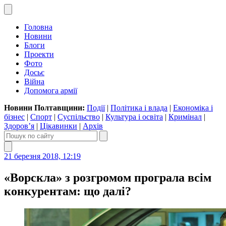
Головна
Новини
Блоги
Проекти
Фото
Досьє
Війна
Допомога армії
Новини Полтавщини:
Події
|
Політика і влада
|
Економіка і
бізнес
|
Спорт
|
Суспільство
|
Культура і освіта
|
Кримінал
|
Здоров’я
|
Цікавинки
|
Архів
21 березня 2018, 12:19
«Ворскла» з розгромом програла всім
конкурентам: що далі?