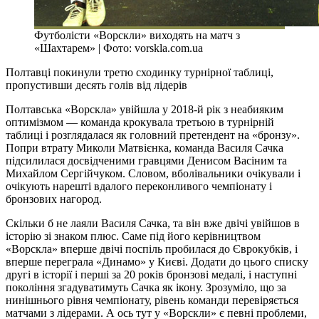
Футболісти «Ворскли» виходять на матч з
«Шахтарем» | Фото: vorskla.com.ua
Полтавці покинули третю сходинку турнірної таблиці,
пропустивши десять голів від лідерів
Полтавська «Ворскла» увійшла у 2018-й рік з неабияким
оптимізмом — команда крокувала третьою в турнірній
таблиці і розглядалася як головний претендент на «бронзу».
Попри втрату Миколи Матвієнка, команда Василя Сачка
підсилилася досвідченими гравцями Денисом Васіним та
Михайлом Сергійчуком. Словом, вболівальники очікували і
очікують нарешті вдалого переконливого чемпіонату і
бронзових нагород.
Скільки б не лаяли Василя Сачка, та він вже двічі увійшов в
історію зі знаком плюс. Саме під його керівництвом
«Ворскла» вперше двічі поспіль пробилася до Єврокубків, і
вперше переграла «Динамо» у Києві. Додати до цього списку
другі в історії і перші за 20 років бронзові медалі, і наступні
покоління згадуватимуть Сачка як ікону. Зрозуміло, що за
нинішнього рівня чемпіонату, рівень команди перевіряється
матчами з лідерами. А ось тут у «Ворскли» є певні проблеми,