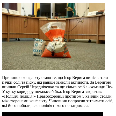
Причиною конфлікту стало те, що Ігор Верига виніс із зали
пачки солі та піску, які раніше занесли активісти. За Веригою
вийшли Сергій Чередніченко та ще кілька осіб з «команди Че».
У кутку коридору почалася бійка. Ігор Верига закричав:
«Поліція, поліція!» Правоохоронці протягом 5 хвилин стояли
між сторонами конфлікту. Чиновник попросив затримати осіб,
які його побили, але поліція нікого не затримала.