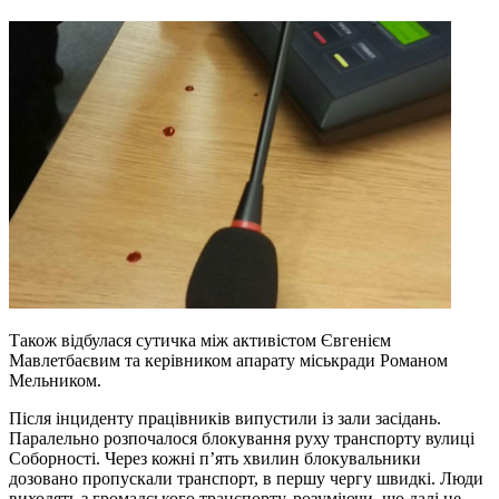
Також відбулася сутичка між активістом Євгенієм
Мавлетбаєвим та керівником апарату міськради Романом
Мельником.
Після інциденту працівників випустили із зали засідань.
Паралельно розпочалося блокування руху транспорту вулиці
Соборності. Через кожні п’ять хвилин блокувальники
дозовано пропускали транспорт, в першу чергу швидкі. Люди
виходять з громадського транспорту, розуміючи, що далі не