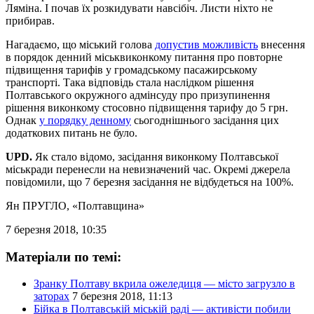
Ляміна. І почав їх розкидувати навсібіч. Листи ніхто не
прибирав.
Нагадаємо, що міський голова
допустив можливість
внесення
в порядок денний міськвиконкому питання про повторне
підвищення тарифів у громадському пасажирському
транспорті. Така відповідь стала наслідком рішення
Полтавського окружного адмінсуду про призупинення
рішення виконкому стосовно підвищення тарифу до 5 грн.
Однак
у порядку денному
сьогоднішнього засідання цих
додаткових питань не було.
UPD.
Як стало відомо, засідання виконкому Полтавської
міськради перенесли на невизначений час. Окремі джерела
повідомили, що 7 березня засідання не відбудеться на 100%.
Ян ПРУГЛО
, «Полтавщина»
7 березня 2018, 10:35
Матеріали по темі:
Зранку Полтаву вкрила ожеледиця — місто загрузло в
заторах
7 березня 2018, 11:13
Бійка в Полтавській міській раді — активісти побили