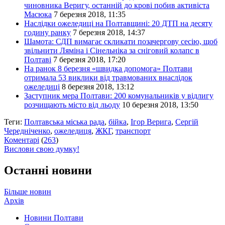
чиновника Веригу, останній до крові побив активіста
Масюка
7 березня 2018, 11:35
Наслідки ожеледиці на Полтавщині: 20 ДТП на десяту
годину ранку
7 березня 2018, 14:37
Шамота: СДП вимагає скликати позачергову сесію, щоб
звільнити Ляміна і Сінельніка за сніговий колапс в
Полтаві
7 березня 2018, 17:20
На ранок 8 березня «швидка допомога» Полтави
отримала 53 виклики від травмованих внаслідок
ожеледиці
8 березня 2018, 13:12
Заступник мера Полтави: 200 комунальників у відлигу
розчищають місто від льоду
10 березня 2018, 13:50
Теги:
Полтавська міська рада
,
бійка
,
Ігор Верига
,
Сергій
Чередніченко
,
ожеледиця
,
ЖКГ
,
транспорт
Коментарі
(
263
)
Вислови свою думку!
Останні новини
Більше новин
Архів
Новини Полтави