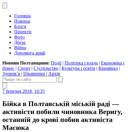
Головна
Новини
Блоги
Проекти
Фото
Досьє
Війна
Допомога армії
Новини Полтавщини:
Події
|
Політика і влада
|
Економіка і
бізнес
|
Спорт
|
Суспільство
|
Культура і освіта
|
Кримінал
|
Здоров’я
|
Цікавинки
|
Архів
7 березня 2018, 10:35
Бійка в Полтавській міській раді —
активісти побили чиновника Веригу,
останній до крові побив активіста
Масюка