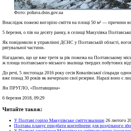
Фото: poltava.dsns.gov.ua
Внаслідок пожежі вигоріло сміття на площі 50 м² — причини 
5 березня, о пів на десяту ранку, в селищі Макухівка Полтавсь
Як повідомили в управлінні ДСНС у Полтавській області, вого
рятувальної частини.
Нагадаємо, що це вже третя за рік пожежа на Полтавському міс
ж площа полтавського міського звалища твердих побутових відхо
До речі, 5 листопада 2016 року сесія Ковалівської сільради одн
вже понад 30 років як вичерпало свої резерви. Наразі воно є ли
Ян ПРУГЛО
, «Полтавщина»
6 березня 2018, 09:29
Читайте також:
У Полтаві горіло Макухівське сміттєзвалище
26 лютого 20
Полтава планує придбати контейнери для роздільного збор
У Полтаві загорілося Макухівське сміттєзвалище (оновле