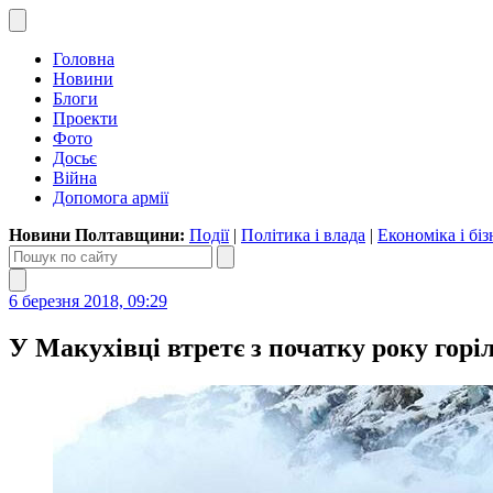
Головна
Новини
Блоги
Проекти
Фото
Досьє
Війна
Допомога армії
Новини Полтавщини:
Події
|
Політика і влада
|
Економіка і біз
6 березня 2018, 09:29
У Макухівці втретє з початку року горі