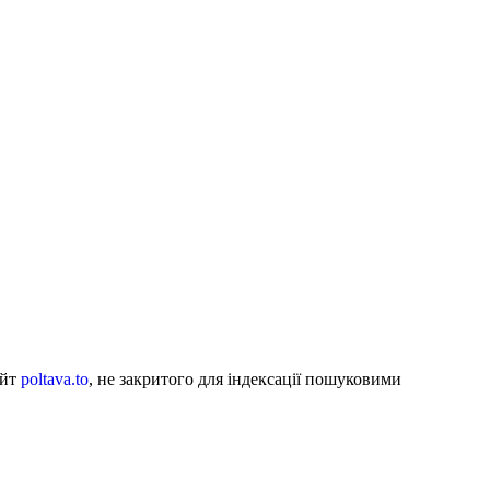
айт
poltava.to
, не закритого для індексації пошуковими