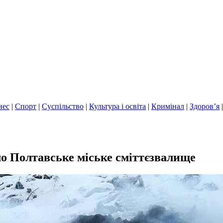
нес
|
Спорт
|
Суспільство
|
Культура і освіта
|
Кримінал
|
Здоров’я
ло Полтавське міське сміттєзвалище