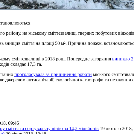
встановлюються
кого району, на міському сміттєзвалищі твердих побутових відход
нь знищив сміття на площі 50 м². Причина пожежі встановлюєть
ькому сміттєзвалищі в 2018 році. Попереднє загоряння
виникло 2
дів складає 17,3 га.
остайно
проголосувала за припинення роботи
міського сміттєзвал
ше джерелом антисанітарії, екологічної катастрофи та незаконних 
18, 09:46
у сміття та сортувальну лінію за 14,2 мільйонів
19 лютого 2018,
но)
30 січня 2018, 10:48