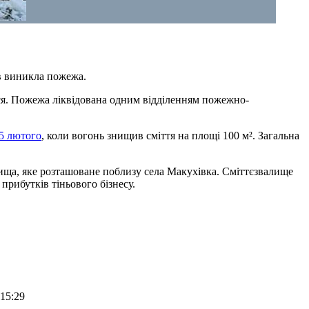
ів виникла пожежа.
ся. Пожежа ліквідована одним відділенням пожежно-
5 лютого
, коли вогонь знищив сміття на площі 100 м². Загальна
ища, яке розташоване поблизу села Макухівка. Сміттєзвалище
прибутків тіньового бізнесу.
 15:29