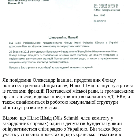
Як повідомив Олександр Іваніна, представник Фонду
розвитку громади «Ініціатива», Нільс Шмід планує зустрітися
із головами фракцій Полтавської міської ради, із громадськими
організаціями, відвідає представництво холдингу «ДТЕК», а
також ознайомиться із роботою комунальної структури
«Інститут розвитку міста».
Відомо, що Нільс Шмід (Nils Schmid, член комітету у
закордонних справах) один із депутатів Бундестагу, який
опікуватиметься співпрацею з Україною. Він також бере
участь у спільних проектах щодо української тематики в