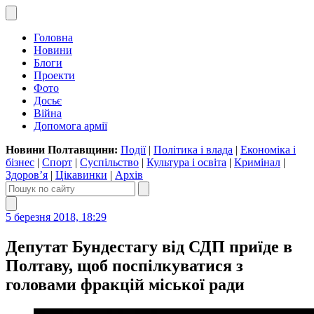
Головна
Новини
Блоги
Проекти
Фото
Досьє
Війна
Допомога армії
Новини Полтавщини:
Події
|
Політика і влада
|
Економіка і
бізнес
|
Спорт
|
Суспільство
|
Культура і освіта
|
Кримінал
|
Здоров’я
|
Цікавинки
|
Архів
5 березня 2018, 18:29
Депутат Бундестагу від СДП приїде в
Полтаву, щоб поспілкуватися з
головами фракцій міської ради