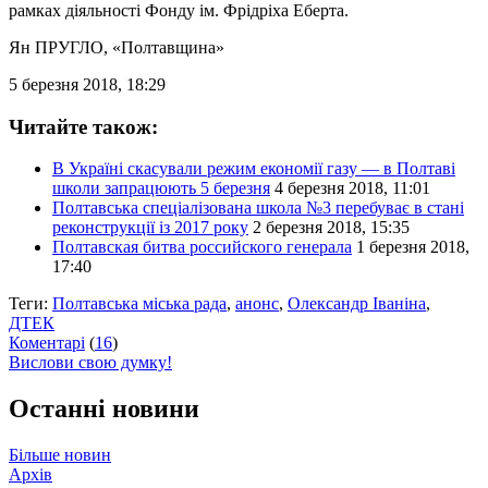
рамках діяльності Фонду ім. Фрідріха Еберта.
Ян ПРУГЛО
, «Полтавщина»
5 березня 2018, 18:29
Читайте також:
В Україні скасували режим економії газу — в Полтаві
школи запрацюють 5 березня
4 березня 2018, 11:01
Полтавська спеціалізована школа №3 перебуває в стані
реконструкції із 2017 року
2 березня 2018, 15:35
Полтавская битва российского генерала
1 березня 2018,
17:40
Теги:
Полтавська міська рада
,
анонс
,
Олександр Іваніна
,
ДТЕК
Коментарі
(
16
)
Вислови свою думку!
Останні новини
Більше новин
Архів