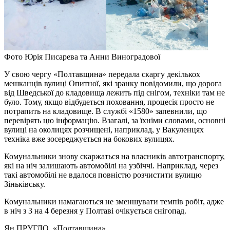
Фото Юрія Писарева та Анни Виноградової
У свою чергу «Полтавщина» передала скаргу декількох
мешканців вулиці Опитної, які зранку повідомили, що дорога
від Шведської до кладовища лежить під снігом, техніки там не
було. Тому, якщо відбудеться поховання, процесія просто не
потрапить на кладовище. В службі «1580» запевнили, що
перевірять цю інформацію. Взагалі, за їхніми словами, основні
вулиці на околицях розчищені, наприклад, у Вакуленцях
техніка вже зосереджується на бокових вулицях.
Комунальники знову скаржаться на власників автотранспорту,
які на ніч залишають автомобілі на узбіччі. Наприклад, через
такі автомобілі не вдалося повністю розчистити вулицю
Зіньківську.
Комунальники намагаються не зменшувати темпів робіт, адже
в ніч з 3 на 4 березня у Полтаві очікується снігопад.
Ян ПРУГЛО
, «Полтавщина»