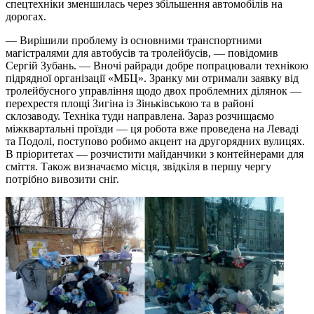
спецтехніки зменшилась через збільшення автомобілів на
дорогах.
— Вирішили проблему із основними транспортними
магістралями для автобусів та тролейбусів, — повідомив
Сергій Зубань. — Вночі райради добре попрацювали технікою
підрядної організації «МБЦ». Зранку ми отримали заявку від
тролейбусного управління щодо двох проблемних ділянок —
перехрестя площі Зигіна із Зіньківською та в районі
склозаводу. Техніка туди направлена. Зараз розчищаємо
міжквартальні проїзди — ця робота вже проведена на Леваді
та Подолі, поступово робимо акцент на другорядних вулицях.
В пріоритетах — розчистити майданчики з контейнерами для
сміття. Також визначаємо місця, звідкіля в першу чергу
потрібно вивозити сніг.