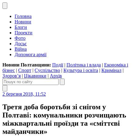
Головна
Новини
Блоги
Проекти
Фото
Досьє
Війна
Допомога армії
Новини Полтавщини:
Події
|
Політика і влада
|
Економіка і
бізнес
|
Спорт
|
Суспільство
|
Культура і освіта
|
Кримінал
|
Здоров’я
|
Цікавинки
|
Архів
2 березня 2018, 11:52
Третя доба боротьби зі снігом у
Полтаві: комунальники розчищають
міжквартальні проїзди та «сміттєві
майданчики»