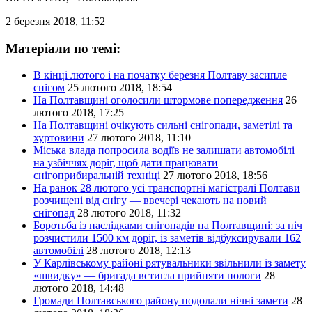
2 березня 2018, 11:52
Матеріали по темі:
В кінці лютого і на початку березня Полтаву засипле
снігом
25 лютого 2018, 18:54
На Полтавщині оголосили штормове попередження
26
лютого 2018, 17:25
На Полтавщині очікують сильні снігопади, заметілі та
хуртовини
27 лютого 2018, 11:10
Міська влада попросила водіїв не залишати автомобілі
на узбіччях доріг, щоб дати працювати
снігоприбиральній техніці
27 лютого 2018, 18:56
На ранок 28 лютого усі транспортні магістралі Полтави
розчищені від снігу — ввечері чекають на новий
снігопад
28 лютого 2018, 11:32
Боротьба із наслідками снігопадів на Полтавщині: за ніч
розчистили 1500 км доріг, із заметів відбуксирували 162
автомобілі
28 лютого 2018, 12:13
У Карлівському районі рятувальники звільнили із замету
«швидку» — бригада встигла прийняти пологи
28
лютого 2018, 14:48
Громади Полтавського району подолали нічні замети
28