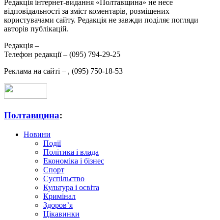
Редакція інтернет-видання «Полтавщина» не несе
відповідальності за зміст коментарів, розміщених
користувачами сайту. Редакція не завжди поділяє погляди
авторів публікацій.
Редакція –
Телефон редакції –
(095) 794-29-25
Реклама на сайті –
,
(095) 750-18-53
Полтавщина
:
Новини
Події
Політика і влада
Економіка і бізнес
Спорт
Суспільство
Культура і освіта
Кримінал
Здоров’я
Цікавинки