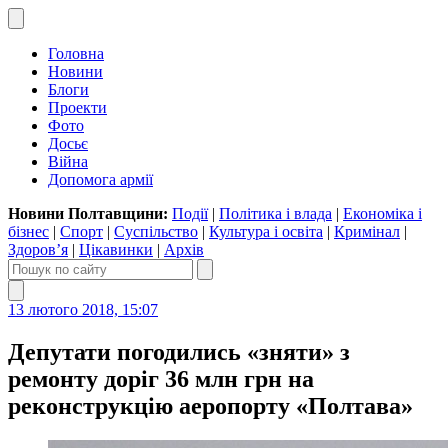
Головна
Новини
Блоги
Проекти
Фото
Досьє
Війна
Допомога армії
Новини Полтавщини:
Події
|
Політика і влада
|
Економіка і
бізнес
|
Спорт
|
Суспільство
|
Культура і освіта
|
Кримінал
|
Здоров’я
|
Цікавинки
|
Архів
13 лютого 2018, 15:07
Депутати погодились «зняти» з
ремонту доріг 36 млн грн на
реконструкцію аеропорту «Полтава»