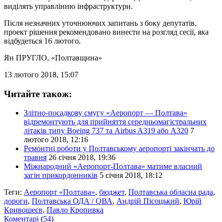
виділять управлінню інфраструктури.
Після незначних уточнюючих запитань з боку депутатів,
проект рішення рекомендовано винести на розгляд сесії, яка
відбудеться 16 лютого.
Ян ПРУГЛО
, «Полтавщина»
13 лютого 2018, 15:07
Читайте також:
Злітно-посадкову смугу «Аеропорт — Полтава»
відремонтують для прийняття середньомагістральних
літаків типу Boeing 737 та Airbus A319 або А320
7
лютого 2018, 12:16
Ремонтні роботи у Полтавському аеропорті закінчать до
травня
26 січня 2018, 19:36
Міжнародний «Аеропорт-Полтава» матиме власний
загін прикордонників
5 січня 2018, 18:12
Теги:
Аеропорт «Полтава»
,
бюджет
,
Полтавська обласна рада
,
дороги
,
Полтавська ОДА / ОВА
,
Андрій Пісоцький
,
Юрій
Кривошеєв
,
Павло Кропивка
Коментарі
(
54
)