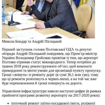
Микола Бондар та Андрій Пісоцький
Перший заступник голови Полтавської ОДА та депутат
облради Андрій Пісоцький повідомив, що Прем’єр-міністр
України Володимир Гройсман привітав із тим, що аеропорт
Полтави отримав статус міжнародного. Тепер потрібно до
травня 2018 року реконструювати об’єкт, щоб виконати
прикордонні та митні умови для організації пункту пропуску.
Гроші «знімуть» із ремонту доріг (в сумі 36,1 млн грн), тому
що ці ремонти розпочнуть в червні-липні, а на той час вже
буде перевиконання й гроші повернуть на дороги.
Управління інфраструктури навело наступні цифри (в рамках
прийнятої програми розвитку аеропорту на 2017-2020 роки):
поточний ремонт злітно-посадкової смуги, руліжної