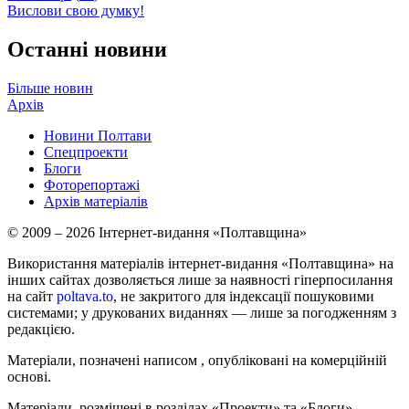
Вислови свою думку!
Останні новини
Більше новин
Архів
Новини Полтави
Спецпроекти
Блоги
Фоторепортажі
Архів матеріалів
© 2009 – 2026 Інтернет-видання «Полтавщина»
Використання матеріалів інтернет-видання «Полтавщина» на
інших сайтах дозволяється лише за наявності гіперпосилання
на сайт
poltava.to
, не закритого для індексації пошуковими
системами; у друкованих виданнях — лише за погодженням з
редакцією.
Матеріали, позначені написом
, опубліковані на комерційній
основі.
Матеріали, розміщені в розділах «Проекти» та «Блоги»,