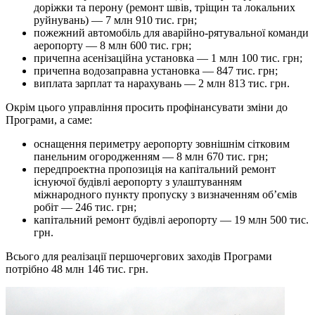
доріжки та перону (ремонт швів, тріщин та локальних
руйнувань) — 7 млн 910 тис. грн;
пожежний автомобіль для аварійно-рятувальної команди
аеропорту — 8 млн 600 тис. грн;
причепна асенізаційна установка — 1 млн 100 тис. грн;
причепна водозаправна установка — 847 тис. грн;
виплата зарплат та нарахувань — 2 млн 813 тис. грн.
Окрім цього управління просить профінансувати зміни до
Програми, а саме:
оснащення периметру аеропорту зовнішнім сітковим
панельним огородженням — 8 млн 670 тис. грн;
передпроектна пропозиція на капітальний ремонт
існуючої будівлі аеропорту з улаштуванням
міжнародного пункту пропуску з визначенням об’ємів
робіт — 246 тис. грн;
капітальний ремонт будівлі аеропорту — 19 млн 500 тис.
грн.
Всього для реалізації першочергових заходів Програми
потрібно 48 млн 146 тис. грн.