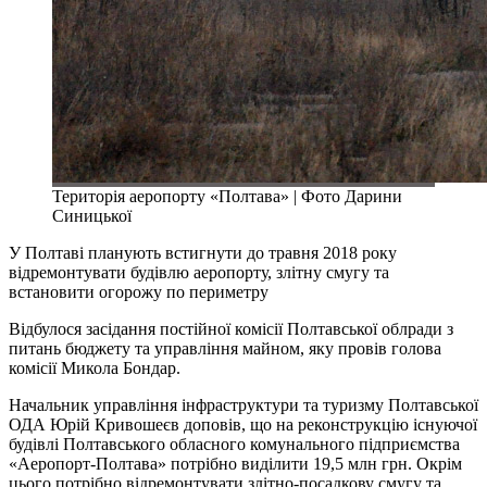
Територія аеропорту «Полтава» | Фото Дарини
Синицької
У Полтаві планують встигнути до травня 2018 року
відремонтувати будівлю аеропорту, злітну смугу та
встановити огорожу по периметру
Відбулося засідання постійної комісії Полтавської облради з
питань бюджету та управління майном, яку провів голова
комісії Микола Бондар.
Начальник управління інфраструктури та туризму Полтавської
ОДА Юрій Кривошеєв доповів, що на реконструкцію існуючої
будівлі Полтавського обласного комунального підприємства
«Аеропорт-Полтава» потрібно виділити 19,5 млн грн. Окрім
цього потрібно відремонтувати злітно-посадкову смугу та