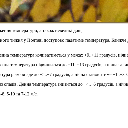
ення температури, а також невеликі дощі
ного тижня у Полтаві поступово падатиме температура. Ближче до
 Денна температура коливатиметься у межах +9..+11 градусів, нічн
Денна температура підвищиться до +11..+13 градусів, а нічна зали
атура різко впаде до +5..+7 градусів, а нічна становитиме +1..+3°
ез опадів. Денна температура знизиться до +4..+6 градусів, а нічн
, 5-10 та 7-12 м/с.