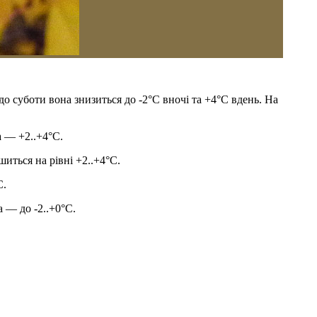
 суботи вона знизиться до -2°С вночі та +4°С вдень. На
а — +2..+4°С.
шиться на рівні +2..+4°С.
С.
а — до -2..+0°С.