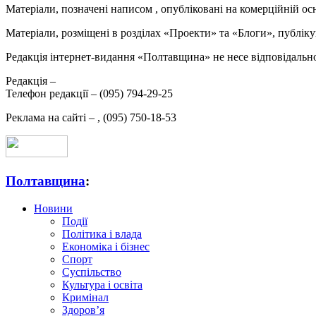
Матеріали, позначені написом
, опубліковані на комерційній ос
Матеріали, розміщені в розділах «Проекти» та «Блоги», публікую
Редакція інтернет-видання «Полтавщина» не несе відповідальнос
Редакція –
Телефон редакції –
(095) 794-29-25
Реклама на сайті –
,
(095) 750-18-53
Полтавщина
:
Новини
Події
Політика і влада
Економіка і бізнес
Спорт
Суспільство
Культура і освіта
Кримінал
Здоров’я