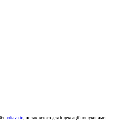
айт
poltava.to
, не закритого для індексації пошуковими