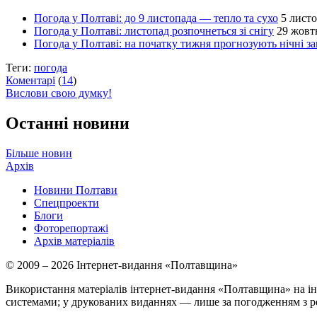
Погода у Полтаві: до 9 листопада — тепло та сухо
5 листо
Погода у Полтаві: листопад розпочнеться зі снігу
29 жовт
Погода у Полтаві: на початку тижня прогнозують нічні з
Теги:
погода
Коментарі
(
14
)
Вислови свою думку!
Останні новини
Більше новин
Архів
Новини Полтави
Спецпроекти
Блоги
Фоторепортажі
Архів матеріалів
© 2009 – 2026 Інтернет-видання «Полтавщина»
Використання матеріалів інтернет-видання «Полтавщина» на ін
системами; у друкованих виданнях — лише за погодженням з р