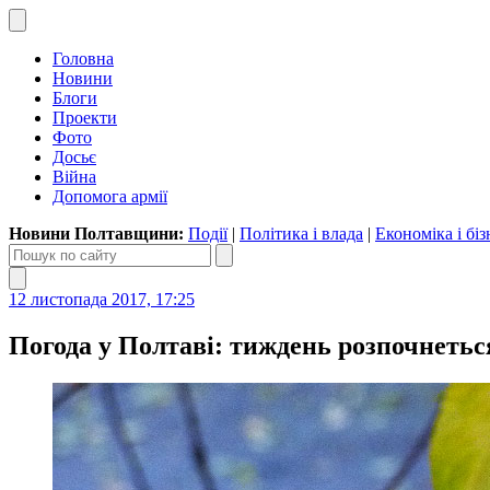
Головна
Новини
Блоги
Проекти
Фото
Досьє
Війна
Допомога армії
Новини Полтавщини:
Події
|
Політика і влада
|
Економіка і біз
12 листопада 2017, 17:25
Погода у Полтаві: тиждень розпочнетьс