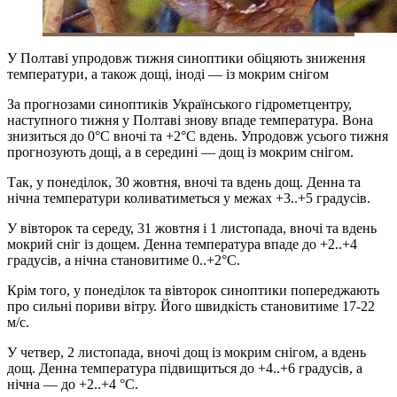
У Полтаві упродовж тижня синоптики обіцяють зниження
температури, а також дощі, іноді — із мокрим снігом
За прогнозами синоптиків Українського гідрометцентру,
наступного тижня у Полтаві знову впаде температура. Вона
знизиться до 0°С вночі та +2°С вдень. Упродовж усього тижня
прогнозують дощі, а в середині — дощ із мокрим снігом.
Так, у понеділок, 30 жовтня, вночі та вдень дощ. Денна та
нічна температури коливатиметься у межах +3..+5 градусів.
У вівторок та середу, 31 жовтня і 1 листопада, вночі та вдень
мокрий сніг із дощем. Денна температура впаде до +2..+4
градусів, а нічна становитиме 0..+2°С.
Крім того, у понеділок та вівторок синоптики попереджають
про сильні пориви вітру. Його швидкість становитиме 17-22
м/с.
У четвер, 2 листопада, вночі дощ із мокрим снігом, а вдень
дощ. Денна температура підвищиться до +4..+6 градусів, а
нічна — до +2..+4 °С.