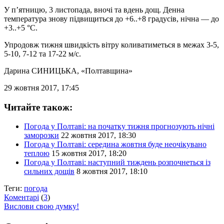
У п’ятницю, 3 листопада, вночі та вдень дощ. Денна
температура знову підвищиться до +6..+8 градусів, нічна — до
+3..+5 °С.
Упродовж тижня швидкість вітру коливатиметься в межах 3-5,
5-10, 7-12 та 17-22 м/с.
Дарина СИНИЦЬКА
, «Полтавщина»
29 жовтня 2017, 17:45
Читайте також:
Погода у Полтаві: на початку тижня прогнозують нічні
заморозки
22 жовтня 2017, 18:30
Погода у Полтаві: середина жовтня буде неочікувано
теплою
15 жовтня 2017, 18:20
Погода у Полтаві: наступний тиждень розпочнеться із
сильних дощів
8 жовтня 2017, 18:10
Теги:
погода
Коментарі
(
3
)
Вислови свою думку!