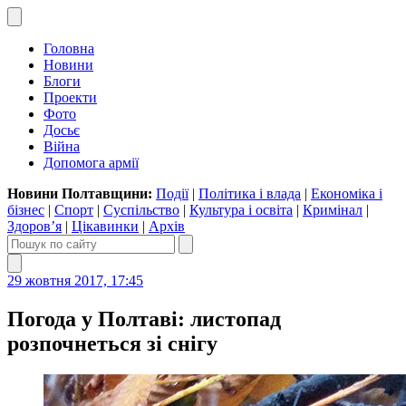
Головна
Новини
Блоги
Проекти
Фото
Досьє
Війна
Допомога армії
Новини Полтавщини:
Події
|
Політика і влада
|
Економіка і
бізнес
|
Спорт
|
Суспільство
|
Культура і освіта
|
Кримінал
|
Здоров’я
|
Цікавинки
|
Архів
29 жовтня 2017, 17:45
Погода у Полтаві: листопад
розпочнеться зі снігу