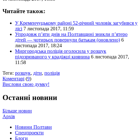
Читайте також:
У Кременчуцькому районі 52-річний чоловік загубився у
лісі
7 листопада 2017, 11:59
Упродовж п’яти днів на Полтавщині зникли п’ятеро
дітей — чотирьох повернули батькам (оновлено)
6
листопада 2017, 18:24
Миргородська поліція оголосила у розшук
підозрюваного у крадіжці киянина
6 листопада 2017,
11:58
Теги:
розшук
,
діти
,
поліція
Коментарі
(
9
)
Вислови свою думку!
Останні новини
Більше новин
Архів
Новини Полтави
Спецпроекти
Блоги