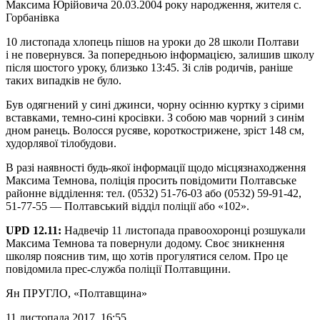
Максима Юрійовича 20.03.2004 року народження, жителя с.
Горбанівка
10 листопада хлопець пішов на уроки до 28 школи Полтави
і не повернувся. За попередньою інформацією, залишив школу
після шостого уроку, близько 13:45. Зі слів родичів, раніше
таких випадків не було.
Був одягнений у сині джинси, чорну осінню куртку з сірими
вставками, темно-сині кросівки. З собою мав чорний з синім
дном ранець. Волосся русяве, короткострижене, зріст 148 см,
худорлявої тілобудови.
В разі наявності будь-якої інформації щодо місцязнаходження
Максима Темнова, поліція просить повідомити Полтавське
районне відділення: тел. (0532) 51-76-03 або (0532) 59-91-42,
51-77-55 — Полтавський відділ поліції або «102».
UPD 12.11:
Надвечір 11 листопада правоохоронці розшукали
Максима Темнова та повернули додому. Своє зникнення
школяр пояснив тим, що хотів прогулятися селом. Про це
повідомила прес-служба поліції Полтавщини.
Ян ПРУГЛО
, «Полтавщина»
11 листопада 2017, 16:55