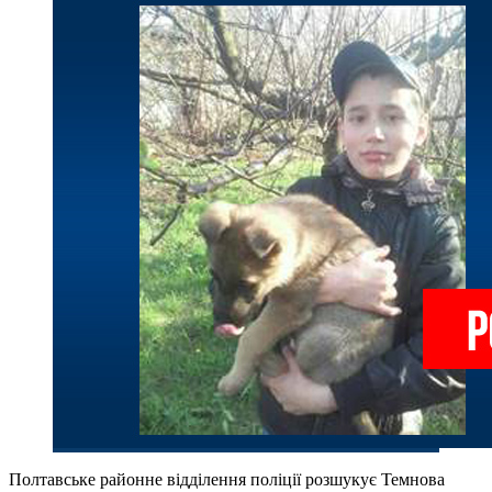
Полтавське районне відділення поліції розшукує Темнова