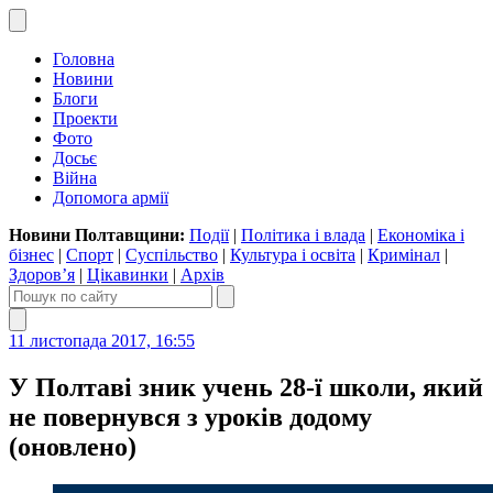
Головна
Новини
Блоги
Проекти
Фото
Досьє
Війна
Допомога армії
Новини Полтавщини:
Події
|
Політика і влада
|
Економіка і
бізнес
|
Спорт
|
Суспільство
|
Культура і освіта
|
Кримінал
|
Здоров’я
|
Цікавинки
|
Архів
11 листопада 2017, 16:55
У Полтаві зник учень 28-ї школи, який
не повернувся з уроків додому
(оновлено)