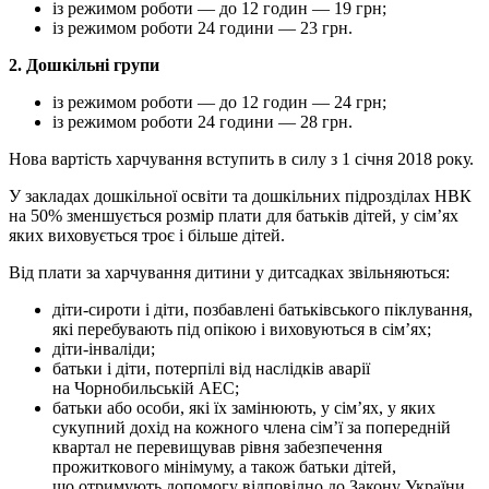
із режимом роботи — до 12 годин — 19 грн;
із режимом роботи 24 години — 23 грн.
2. Дошкільні групи
із режимом роботи — до 12 годин — 24 грн;
із режимом роботи 24 години — 28 грн.
Нова вартість харчування вступить в силу з 1 січня 2018 року.
У закладах дошкільної освіти та дошкільних підрозділах НВК
на 50% зменшується розмір плати для батьків дітей, у сім’ях
яких виховується троє і більше дітей.
Від плати за харчування дитини у дитсадках звільняються:
діти-сироти і діти, позбавлені батьківського піклування,
які перебувають під опікою і виховуються в сім’ях;
діти-інваліди;
батьки і діти, потерпілі від наслідків аварії
на Чорнобильській АЕС;
батьки або особи, які їх замінюють, у сім’ях, у яких
сукупний дохід на кожного члена сім’ї за попередній
квартал не перевищував рівня забезпечення
прожиткового мінімуму, а також батьки дітей,
що отримують допомогу відповідно до Закону України