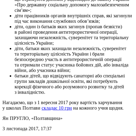
«Про державну соціальну допомогу малозабезпеченим
сім’ям»;
діти працівників органів внутрішніх справ, які загинули
під час виконання службових обов’язків;
діти, один із батьків яких загинув (пропав безвісти)
в районі проведення антитерористичної операції,
захищаючи незалежність, суверенітет та територіальну
цілісність України;
діти, батьки яких захищали незалежність, суверенітет
та територіальну цілісність України і брали
безпосередню участь в антитерористичній операції
та отримали статус учасника бойових дій, або інваліда
війни, або учасника війни;
батьки дітей, що відвідують санаторні або спеціальні
групи закладів дошкільної освіти, які потребують
корекції фізичного або розумового розвитку та дітей
з інвалідністю.
Нагадаємо, що з 1 вересня 2017 року вартість харчування
у школах Полтави
складає 10 грн
на кожного учня щодня.
Ян ПРУГЛО
, «Полтавщина»
3 листопада 2017, 17:37