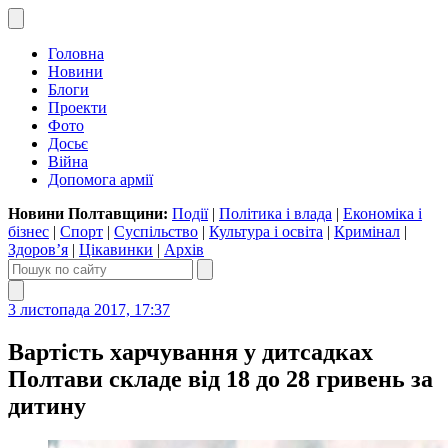
Головна
Новини
Блоги
Проекти
Фото
Досьє
Війна
Допомога армії
Новини Полтавщини:
Події
|
Політика і влада
|
Економіка і
бізнес
|
Спорт
|
Суспільство
|
Культура і освіта
|
Кримінал
|
Здоров’я
|
Цікавинки
|
Архів
3 листопада 2017, 17:37
Вартість харчування у дитсадках
Полтави складе від 18 до 28 гривень за
дитину