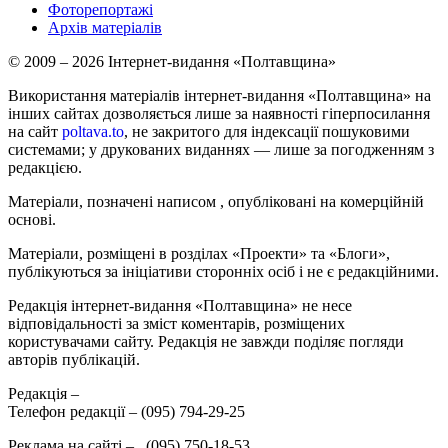
Фоторепортажі
Архів матеріалів
© 2009 – 2026 Інтернет-видання «Полтавщина»
Використання матеріалів інтернет-видання «Полтавщина» на
інших сайтах дозволяється лише за наявності гіперпосилання
на сайт
poltava.to
, не закритого для індексації пошуковими
системами; у друкованих виданнях — лише за погодженням з
редакцією.
Матеріали, позначені написом
, опубліковані на комерційній
основі.
Матеріали, розміщені в розділах «Проекти» та «Блоги»,
публікуються за ініціативи сторонніх осіб і не є редакційними.
Редакція інтернет-видання «Полтавщина» не несе
відповідальності за зміст коментарів, розміщених
користувачами сайту. Редакція не завжди поділяє погляди
авторів публікацій.
Редакція –
Телефон редакції –
(095) 794-29-25
Реклама на сайті –
,
(095) 750-18-53