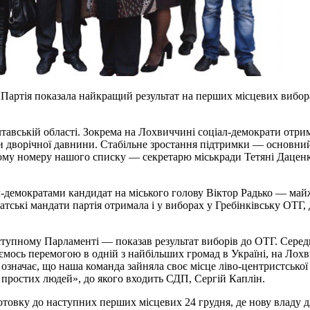
артія показала найкращий результат на перших місцевих вибора
ській області. Зокрема на Лохвиччині соціал-демократи отримал
и дворічної давнини. Стабільне зростання підтримки — основний
му номеру нашого списку — секретарю міськради Тетяні Даценко 
-демократами кандидат на міського голову Віктор Радько — май
атські мандати партія отримала і у виборах у Гребінківську ОТ
тупному Парламенті — показав результат виборів до ОТГ. Середні
ємось перемогою в одній з найбільших громад в Україні, на Лохв
означає, що наша команда зайняла своє місце ліво-центристської 
а простих людей», до якого входить СДП, Сергій Каплін.
товку до наступних перших місцевих 24 грудня, де нову владу д