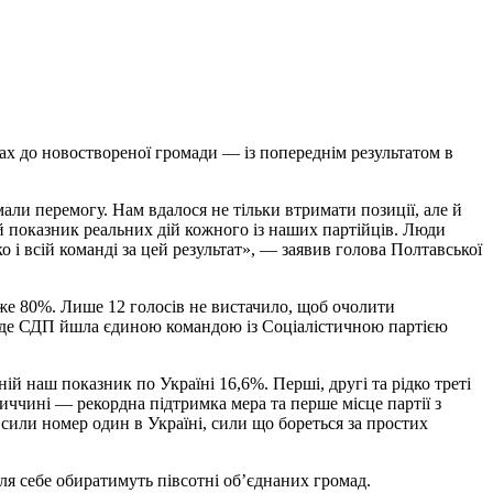
х до новоствореної громади — із попереднім результатом в
и перемогу. Нам вдалося не тільки втримати позиції, але й
 показник реальних дій кожного із наших партійців. Люди
і всій команді за цей результат», — заявив голова Полтавської
же 80%. Лише 12 голосів не вистачило, щоб очолити
Г, де СДП йшла єдиною командою із Соціалістичною партією
й наш показник по Україні 16,6%. Перші, другі та рідко треті
иччині — рекордна підтримка мера та перше місце партії з
сили номер один в Україні, сили що бореться за простих
ля себе обиратимуть півсотні об’єднаних громад.