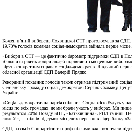
Кожен п’ятий виборець Лохвицької ОТГ проголосував за СДП. П
19,73% голосів команда соціал-демократів зайняла перше місце.
«Вибори в ОТГ — це фактично барометр підтримки СДП в Полтав
збільшити рівень довіри людей порівняно з місцевими виборам
вірять конкретним справам соціал-демократів. Я вдячний першо
обласної організації СДП Валерій Прядко.
Рекордний показник голосів також отримав підтриманий соціал
Сенчанську громаду соціал-демократові Сергію Сьомаку. Депут
України.
«Соціал-демократична партія спільно з Соцпартією будуть у нас
місця по всіх громадах, де ми брали участь у виборах. Ми пиша
результатом 20%! Позаду БПП, «Батьківщина», РПЛ та інші. Це 
людей!», — підвів підсумок місцевих перегонів лідер блоку «З
СДП, разом із Соцпартією та профспілками вже розпочали підго