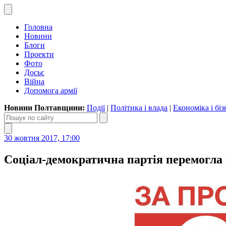
Головна
Новини
Блоги
Проекти
Фото
Досьє
Війна
Допомога армії
Новини Полтавщини:
Події
|
Політика і влада
|
Економіка і біз
30 жовтня 2017, 17:00
Соціал-демократична партія перемогла