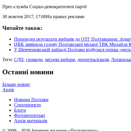
Прес-служба Соціал-демократичної партії
30 жовтня 2017, 17:00
На правах реклами
Читайте також:
Попередні результати виборів до ОТГ Полтавщини: ліди
ЦВК замінила голову Полтавської міської ТВК Михайла 
У Шевченківській райраді Полтави відбулася перша «неск
Теги:
СДП
,
громади
,
місцеві вибори
,
децентралізація
,
Лохвицьк
Останні новини
Більше новин
Архів
Новини Полтави
Спецпроекти
Блоги
Фоторепортажі
Архів матеріалів
© 2009 – 2026 Інтернет-видання «Полтавщина»