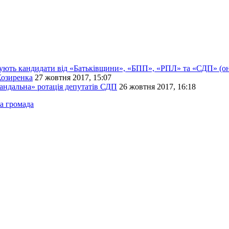
рують кандидати від «Батьківщини», «БПП», «РПЛ» та «СДП» (о
Козиренка
27 жовтня 2017, 15:07
андальна» ротація депутатів СДП
26 жовтня 2017, 16:18
а громада