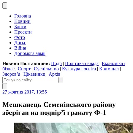
Головна
Новини
Блоги
Проекти
Фото
Досьє
Війна
Допомога армії
Новини Полтавщини:
Події
|
Політика і влада
|
Економіка і
бізнес
|
Спорт
|
Суспільство
|
Культура і освіта
|
Кримінал
|
Здоров’я
|
Цікавинки
|
Архів
27 жовтня 2017, 13:55
Мешканець Семенівського району
зберігав на подвір’ї гранату Ф-1