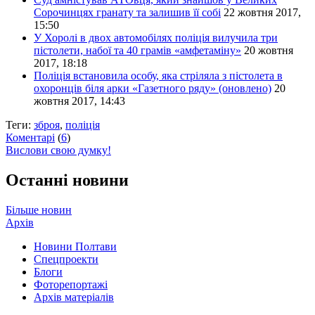
Сорочинцях гранату та залишив її собі
22 жовтня 2017,
15:50
У Хоролі в двох автомобілях поліція вилучила три
пістолети, набої та 40 грамів «амфетаміну»
20 жовтня
2017, 18:18
Поліція встановила особу, яка стріляла з пістолета в
охоронців біля арки «Газетного ряду» (оновлено)
20
жовтня 2017, 14:43
Теги:
зброя
,
поліція
Коментарі
(
6
)
Вислови свою думку!
Останні новини
Більше новин
Архів
Новини Полтави
Спецпроекти
Блоги
Фоторепортажі
Архів матеріалів