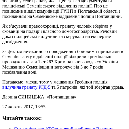
зберігав у себе гранату Ф-1. Цей факт задокументували
поліцейські Семенівського відділення поліції. Про це
повідомив відділ комунікації ГУНП в Полтавській області з
посиланням на Семенівське відділення поліції Полтавщини.
Як з’ясували правоохоронці, гранату чоловік зберігав у
схованці на подвір’ї власного домогосподарства. Речовий
доказ поліцейські вилучили та скерували на експертне
дослідження.
За фактом незаконного поводження з бойовими припасами в
Семенівському відділенні поліції відкрили кримінальне
провадження за ч.1 ст.263 Кримінального кодексу України.
Мешканцю Семенівщини загрожує від 3 до 7 років
позбавлення волі.
Нагадаємо, місяць тому у мешканця Гребінки поліція
вилучила гранату РГД-5
та 5 патронів, які той зберігав удома.
Дарина СИНИЦЬКА
, «Полтавщина»
27 жовтня 2017, 13:55
Читайте також:
Cуд амністував АТОвця, який знайшов у Великих