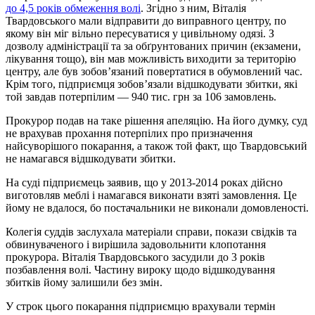
до 4,5 років обмеження волі
. Згідно з ним, Віталія
Твардовського мали відправити до виправного центру, по
якому він міг вільно пересуватися у цивільному одязі. З
дозволу адміністрації та за обґрунтованих причин (екзамени,
лікування тощо), він мав можливість виходити за територію
центру, але був зобов’язаний повертатися в обумовлений час.
Крім того, підприємця зобов’язали відшкодувати збитки, які
той завдав потерпілим — 940 тис. грн за 106 замовлень.
Прокурор подав на таке рішення апеляцію. На його думку, суд
не врахував прохання потерпілих про призначення
найсуворішого покарання, а також той факт, що Твардовський
не намагався відшкодувати збитки.
На суді підприємець заявив, що у 2013-2014 роках дійсно
виготовляв меблі і намагався виконати взяті замовлення. Це
йому не вдалося, бо постачальники не виконали домовленості.
Колегія суддів заслухала матеріали справи, покази свідків та
обвинуваченого і вирішила задовольнити клопотання
прокурора. Віталія Твардовського засудили до 3 років
позбавлення волі. Частину вироку щодо відшкодування
збитків йому залишили без змін.
У строк цього покарання підприємцю врахували термін