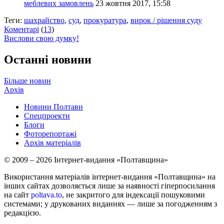
меблевих замовлень
23 жовтня 2017, 15:58
Теги:
шахрайство
,
суд
,
прокуратура
,
вирок / рішення суду
Коментарі
(
13
)
Вислови свою думку!
Останні новини
Більше новин
Архів
Новини Полтави
Спецпроекти
Блоги
Фоторепортажі
Архів матеріалів
© 2009 – 2026 Інтернет-видання «Полтавщина»
Використання матеріалів інтернет-видання «Полтавщина» на
інших сайтах дозволяється лише за наявності гіперпосилання
на сайт
poltava.to
, не закритого для індексації пошуковими
системами; у друкованих виданнях — лише за погодженням з
редакцією.