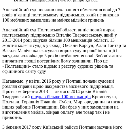
Апеляційний суд посилив покарання з обмеження волі до 3
років в’язниці полтавському підприємцю, який не виконав
100 меблевих замовлень на майже мільйон гривень
Апеляційний суд Полтавської області виніс новий вирок
полтавському підприємцю Віталію Твардовському, який у
2013-2014 році ошукав більше 100 мешканців області. 13
жовтня колегія суддів у складі Оксани Корсун, Алли Гонтар та
Василя Маліченка скасувала вирок суду першої інстанції і
засудила чоловіка до 3 років позбавлення волі. Зобов’язання
виплатити гроші потерпілим йому залишили. Про це
«Полтавщині» стало відомо з реєстру судових рішень та
офіційного сайту суду.
Нагадаємо, у квітні 2016 року у Полтаві почали судовий
розгляд справи щодо шахрайства місцевого підприємця.
Протягом березня 2013 — лютого 2014 років Віталій
Твардовський
ошукав більше 100 мешканців
Кременчука,
Полтави, Горішніх Плавнів, Лубен, Миргородщини та низки
інших районів Полтавщини. Він брав у них замовлення на
виготовлення меблів, збирав оплату, але товар так і не
привозив.
3 березня 2017 року Київський райсуд Полтави засудив його