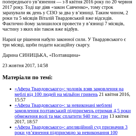
попереднього ув’язнення — з 8 квітня 2016 року по 20 червня
2017 року. Тоді ще діяв «закон Савченко», тому строк
зарахували як день у СІЗО за два у в’язниці. Таким чином, 2
роки та 5 місяців Віталій Твардовський вже відсидів.
Фактично йому залишилося провести у в’язниці 7 місяців,
частину з яких він також вже відбув.
Наразі це рішення набуло законної сили. У Твардовського є
три місяці, щоби подати касаційну скаргу.
Дарина СИНИЦЬКА
, «Полтавщина»
23 жовтня 2017, 14:58
Матеріали по темі:
«Афера Твардовського»: чоловік взяв замовлення на
меблі від 100 людей на мільйон гривень
21 квітня 2016,
15:57
«Афера Твардовського»: за невиконані меблеві
замовлення полтавський підприємець отримав 4,5 роки
обмеження волі та має сплатити 940 тис. грн
13 квітня
2017, 18:57
«Афера Твардовського»: апеляційний суд призначив 3
роки ув’язнення підприємцю за невиконання 100