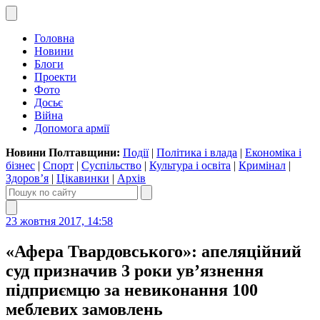
Головна
Новини
Блоги
Проекти
Фото
Досьє
Війна
Допомога армії
Новини Полтавщини:
Події
|
Політика і влада
|
Економіка і
бізнес
|
Спорт
|
Суспільство
|
Культура і освіта
|
Кримінал
|
Здоров’я
|
Цікавинки
|
Архів
23 жовтня 2017, 14:58
«Афера Твардовського»: апеляційний
суд призначив 3 роки ув’язнення
підприємцю за невиконання 100
меблевих замовлень