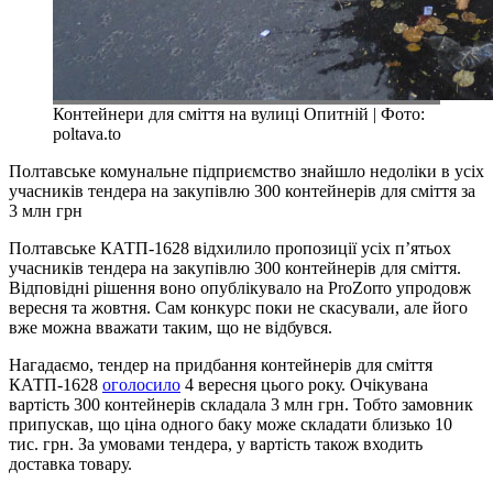
Контейнери для сміття на вулиці Опитній | Фото:
poltava.to
Полтавське комунальне підприємство знайшло недоліки в усіх
учасників тендера на закупівлю 300 контейнерів для сміття за
3 млн грн
Полтавське КАТП-1628 відхилило пропозиції усіх п’ятьох
учасників тендера на закупівлю 300 контейнерів для сміття.
Відповідні рішення воно опублікувало на ProZorro упродовж
вересня та жовтня. Сам конкурс поки не скасували, але його
вже можна вважати таким, що не відбувся.
Нагадаємо, тендер на придбання контейнерів для сміття
КАТП-1628
оголосило
4 вересня цього року. Очікувана
вартість 300 контейнерів складала 3 млн грн. Тобто замовник
припускав, що ціна одного баку може складати близько 10
тис. грн. За умовами тендера, у вартість також входить
доставка товару.