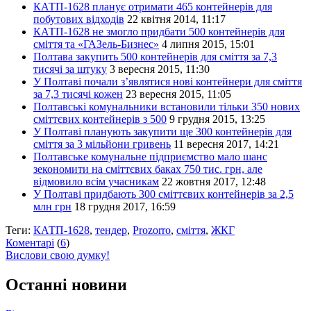
КАТП-1628 планує отримати 465 контейнерів для
побутових відходів
22 квітня 2014, 11:17
КАТП-1628 не змогло придбати 500 контейнерів для
сміття та «ГАЗель-Бизнес»
4 липня 2015, 15:01
Полтава закупить 500 контейнерів для сміття за 7,3
тисячі за штуку
3 вересня 2015, 11:30
У Полтаві почали з’являтися нові контейнери для сміття
за 7,3 тисячі кожен
23 вересня 2015, 11:05
Полтавські комунальники встановили тільки 350 нових
сміттєвих контейнерів з 500
9 грудня 2015, 13:25
У Полтаві планують закупити ще 300 контейнерів для
сміття за 3 мільйони гривень
11 вересня 2017, 14:21
Полтавське комунальне підприємство мало шанс
зекономити на сміттєвих баках 750 тис. грн, але
відмовило всім учасникам
22 жовтня 2017, 12:48
У Полтаві придбають 300 сміттєвих контейнерів за 2,5
млн грн
18 грудня 2017, 16:59
Теги:
КАТП-1628
,
тендер
,
Prozorro
,
сміття
,
ЖКГ
Коментарі
(
6
)
Вислови свою думку!
Останні новини