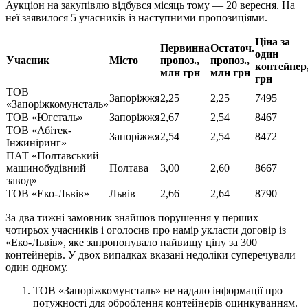
Аукціон на закупівлю відбувся місяць тому — 20 вересня. На
неї заявилося 5 учасників із наступними пропозиціями.
Ціна за
Первинна
Остаточ.
один
Учасник
Місто
пропоз.,
пропоз.,
контейнер
млн грн
млн грн
грн
ТОВ
Запоріжжя
2,25
2,25
7495
«Запоріжкомунсталь»
ТОВ «Югсталь»
Запоріжжя
2,67
2,54
8467
ТОВ «Абітек-
Запоріжжя
2,54
2,54
8472
Інжиніринг»
ПАТ «Полтавський
машинобудівний
Полтава
3,00
2,60
8667
завод»
ТОВ «Еко-Львів»
Львів
2,66
2,64
8790
За два тижні замовник знайшов порушення у перших
чотирьох учасників і оголосив про намір укласти договір із
«Еко-Львів», яке запропонувало найвищу ціну за 300
контейнерів. У двох випадках вказані недоліки суперечували
один одному.
ТОВ «Запоріжкомунсталь» не надало інформації про
потужності для оброблення контейнерів оцинкуванням.