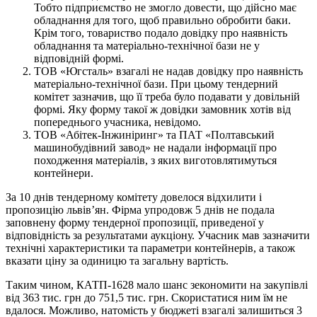
Тобто підприємство не змогло довести, що дійсно має
обладнання для того, щоб правильно обробити баки.
Крім того, товариство подало довідку про наявність
обладнання та матеріально-технічної бази не у
відповідній формі.
ТОВ «Югсталь» взагалі не надав довідку про наявність
матеріально-технічної бази. При цьому тендерний
комітет зазначив, що її треба було подавати у довільній
формі. Яку форму такої ж довідки замовник хотів від
попереднього учасника, невідомо.
ТОВ «Абітек-Інжиніринг» та ПАТ «Полтавський
машинобудівний завод» не надали інформації про
походження матеріалів, з яких виготовлятимуться
контейнери.
За 10 днів тендерному комітету довелося відхилити і
пропозицію львів’ян. Фірма упродовж 5 днів не подала
заповнену форму тендерної пропозиції, приведеної у
відповідність за результатами аукціону. Учасник мав зазначити
технічні характеристики та параметри контейнерів, а також
вказати ціну за одиницю та загальну вартість.
Таким чином, КАТП-1628 мало шанс зекономити на закупівлі
від 363 тис. грн до 751,5 тис. грн. Скористатися ним їм не
вдалося. Можливо, натомість у бюджеті взагалі залишиться 3