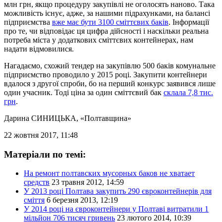
млн грн, якщо процедуру закупівлі не оголосять наново. Така
можливість існує, адже, за нашими підрахунками, на балансі
підприємства
вже має бути 3100 сміттєвих баків
. Інформації
про те, чи відповідає ця цифра дійсності і наскільки реальна
потреба міста у додаткових сміттєвих контейнерах, нам
надати відмовилися.
Нагадаємо, схожий тендер на закупівлю 500 баків комунальне
підприємство проводило у 2015 році. Закупити контейнери
вдалося з другої спроби, бо на перший конкурс заявився лише
один учасник. Тоді ціна за один сміттєвий бак
склала 7,8 тис.
грн
.
Дарина СИНИЦЬКА
, «Полтавщина»
22 жовтня 2017, 11:48
Матеріали по темі:
На ремонт полтавских мусорных баков не хватает
средств
23 травня 2012, 14:59
У 2013 році Полтава закупить 290 євроконтейнерів для
сміття
6 березня 2013, 12:19
У 2014 році на євроконтейнери у Полтаві витратили 1
мільйон 706 тисяч гривень
23 лютого 2014, 10:39