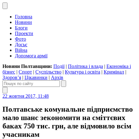
Головна
Новини
Блоги
Проекти
Фото
Досьє
Війна
Допомога армії
Новини Полтавщини:
Події
|
Політика і влада
|
Економіка і
бізнес
|
Спорт
|
Суспільство
|
Культура і освіта
|
Кримінал
|
Здоров’я
|
Цікавинки
|
Архів
22 жовтня 2017, 11:48
Полтавське комунальне підприємство
мало шанс зекономити на сміттєвих
баках 750 тис. грн, але відмовило всім
учасникам