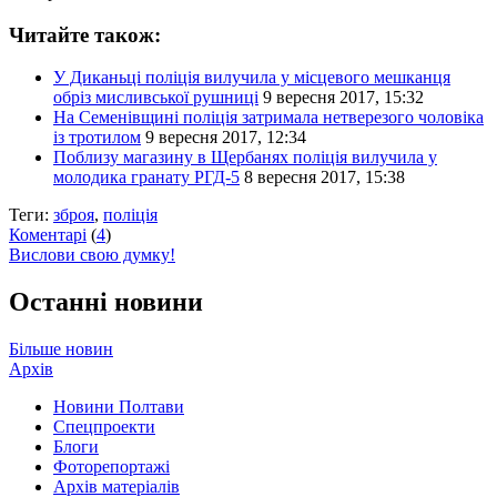
Читайте також:
У Диканьці поліція вилучила у місцевого мешканця
обріз мисливської рушниці
9 вересня 2017, 15:32
На Семенівщині поліція затримала нетверезого чоловіка
із тротилом
9 вересня 2017, 12:34
Поблизу магазину в Щербанях поліція вилучила у
молодика гранату РГД-5
8 вересня 2017, 15:38
Теги:
зброя
,
поліція
Коментарі
(
4
)
Вислови свою думку!
Останні новини
Більше новин
Архів
Новини Полтави
Спецпроекти
Блоги
Фоторепортажі
Архів матеріалів