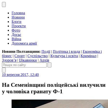
Головна
Новини
Блоги
Проекти
Фото
Досьє
Війна
Допомога армії
Новини Полтавщини:
Події
|
Політика і влада
|
Економіка і
бізнес
|
Спорт
|
Суспільство
|
Культура і освіта
|
Кримінал
|
Здоров’я
|
Цікавинки
|
Архів
10 вересня 2017, 12:40
На Семенівщині поліцейські вилучили
у чоловіка гранату Ф-1