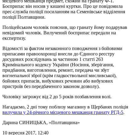
місцевого мешканця предмет, схожий на гранату Ф-1.
Боєприпас він носив у кишені куртки. Про це повідомила
прес-служба поліції посиланням на Семенівське відділення
поліції Полтавщини.
Поліцейським чоловік пояснив, що гранату йому подарував
невідомий чоловік. Вилучений боєприпас передали на
експертизу.
Відомості за фактом незаконного поводження з бойовими
припасами правоохоронці внесли до Єдиного реєстру
досудових розслідувань за частиною 1 статті 263
Кримінального кодексу України (Носіння, зберігання,
придбання, виготовлення, ремонт, передача чи збут
вогнепальної зброї (крім гладкоствольної мисливської),
бойових припасів, вибухових речовин або вибухових
пристроїв без передбаченого законом дозволу).
Чоловіку загрожує від 2 до 5 років позбавлення волі.
Нагадаємо, 2 дні тому поблизу магазину в Щербанях поліція
вилучила у 24-річного місцевого мешканця гранату РГД-5
.
Дарина СИНИЦЬКА
, «Полтавщина»
10 вересня 2017, 12:40