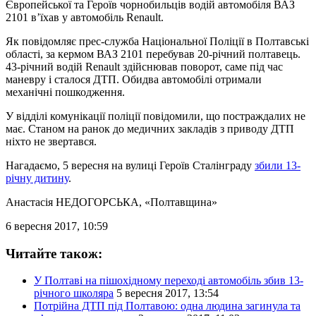
Європейської та Героїв чорнобильців водій автомобіля ВАЗ
2101 в’їхав у автомобіль Renault.
Як повідомляє прес-служба Національної Поліції в Полтавські
області, за кермом ВАЗ 2101 перебував 20-річний полтавець.
43-річний водій Renault здійснював поворот, саме під час
маневру і сталося ДТП. Обидва автомобілі отримали
механічні пошкодження.
У відділі комунікації поліції повідомили, що постраждалих не
має. Станом на ранок до медичних закладів з приводу ДТП
ніхто не звертався.
Нагадаємо, 5 вересня на вулиці Героїв Сталінграду
збили 13-
річну дитину
.
Анастасія НЕДОГОРСЬКА
, «Полтавщина»
6 вересня 2017, 10:59
Читайте також:
У Полтаві на пішохідному переході автомобіль збив 13-
річного школяра
5 вересня 2017, 13:54
Потрійна ДТП під Полтавою: одна людина загинула та