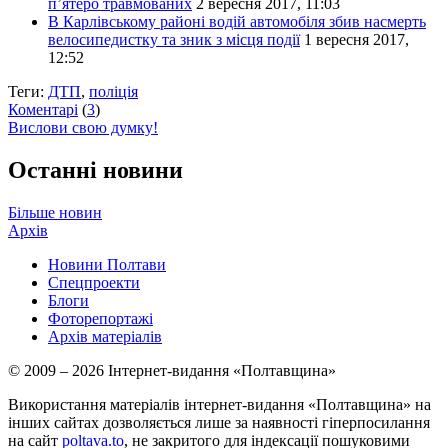
п’ятеро травмованих
2 вересня 2017, 11:03
В Карлівському районі водій автомобіля збив насмерть
велосипедистку та зник з місця події
1 вересня 2017,
12:52
Теги:
ДТП
,
поліція
Коментарі
(
3
)
Вислови свою думку!
Останні новини
Більше новин
Архів
Новини Полтави
Спецпроекти
Блоги
Фоторепортажі
Архів матеріалів
© 2009 – 2026 Інтернет-видання «Полтавщина»
Використання матеріалів інтернет-видання «Полтавщина» на
інших сайтах дозволяється лише за наявності гіперпосилання
на сайт
poltava.to
, не закритого для індексації пошуковими