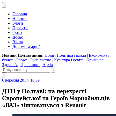
Головна
Новини
Блоги
Проекти
Фото
Досьє
Війна
Допомога армії
Новини Полтавщини:
Події
|
Політика і влада
|
Економіка і
бізнес
|
Спорт
|
Суспільство
|
Культура і освіта
|
Кримінал
|
Здоров’я
|
Цікавинки
|
Архів
6 вересня 2017, 10:59
ДТП у Полтаві: на перехресті
Європейської та Героїв Чорнобильців
«ВАЗ» зіштовхнувся з Renault