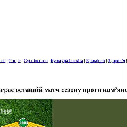
нес
|
Спорт
|
Суспільство
|
Культура і освіта
|
Кримінал
|
Здоров’я
рає останній матч сезону проти кам’янс