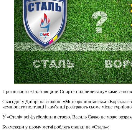
Прогнозисти «Полтавщини Спорт» поділилися думками стосов
Сьогодні у Дніпрі на стадіоні «Метеор» полтавська «Ворскла» 
чемпіонату полтавці і кам’янці розіграють сьоме місце турнірн
У «Сталі» всі футболісти в строю. Василь Сачко не може розра
Букмекери у цьому матчі роблять ставки на «Сталь»: