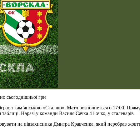
но сьогоднішньої гри
зіграє з кам’янською «Сталлю». Матч розпочнеться о 17:00. Пря
ої таблиці. Наразі у команди Василя Сачка 41 очко, у сталеварів
ховувати на півзахисника Дмитра Кравченка, який перебрав жовт