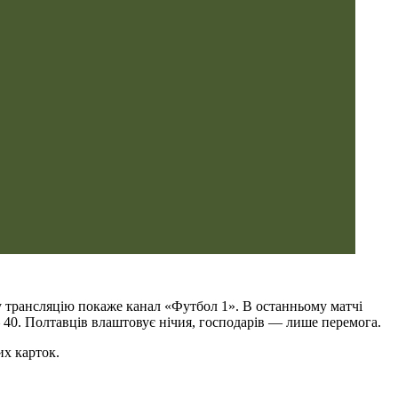
му трансляцію покаже канал «Футбол 1». В останньому матчі
 — 40. Полтавців влаштовує нічия, господарів — лише перемога.
их карток.