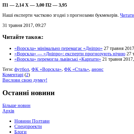
П1 — 2,14 Х — 3,00 П2 — 3,95
Наші експерти частково згодні з прогнозами букмекерів.
Читати 
31 травня 2017, 09:27
Читайте також:
«Ворскла» мінімально перемагає «Дніпро»
27 травня 2017
«Ворскла» — «Дніпро»: експерти прогнозують нічию
27 
«Ворскла» перемогла львівські «Карпати»
21 травня 2017,
Теги:
футбол
,
ФК «Ворскла»
,
ФК «Сталь»
,
анонс
Коментарі
(
2
)
Вислови свою думку!
Останні новини
Більше новин
Архів
Новини Полтави
Спецпроекти
Блоги