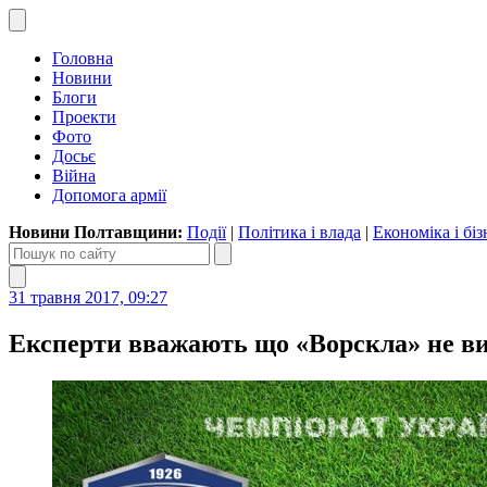
Головна
Новини
Блоги
Проекти
Фото
Досьє
Війна
Допомога армії
Новини Полтавщини:
Події
|
Політика і влада
|
Економіка і біз
31 травня 2017, 09:27
Експерти вважають що «Ворскла» не виг