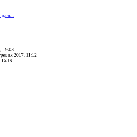
далі...
, 19:03
травня 2017, 11:12
 16:19