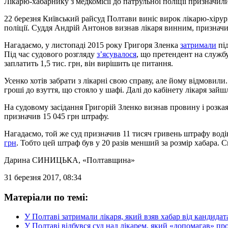
Лікарю-хабарнику з медкомісії до патрульної поліції призначили
22 березня Київський райсуд Полтави виніс вирок лікарю-хірург
поліції. Суддя Андрій Антонов визнав лікаря винним, призначив
Нагадаємо, у листопаді 2015 року Григоря Зленка
затримали
під
Під час судового розгляду
з’ясувалося
, що претендент на служб
заплатить 1,5 тис. грн, він вирішить це питання.
Усенко хотів забрати з лікарні свою справу, але йому відмовили
гроші до взуття, що стояло у шафі. Далі до кабінету лікаря зай
На судовому засідання Григорій Зленко визнав провину і розкая
призначив 15 045 грн штрафу.
Нагадаємо, той же суд призначив 11 тисяч гривень штрафу во
грн
. Тобто цей штраф був у 20 разів менший за розмір хабара.
Дарина СИНИЦЬКА
, «Полтавщина»
31 березня 2017, 08:34
Матеріали по темі:
У Полтаві затримали лікаря, який взяв хабар від кандидат
У Полтаві відбувся суд над лікарем, який «допомагав» пр