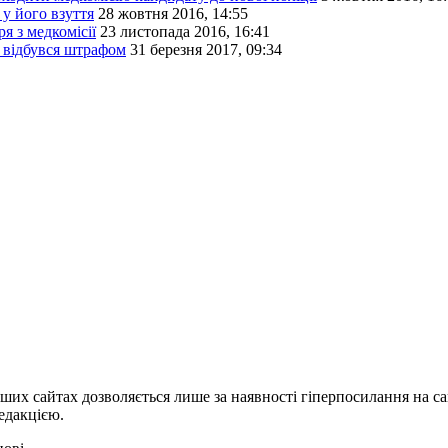
у його взуття
28 жовтня 2016, 14:55
я з медкомісії
23 листопада 2016, 16:41
, відбувся штрафом
31 березня 2017, 09:34
ших сайтах дозволяється лише за наявності гіперпосилання на с
едакцією.