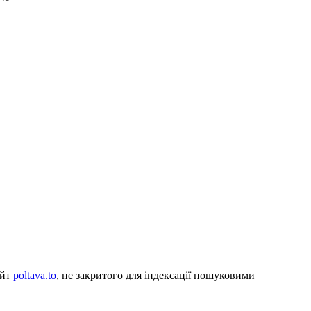
айт
poltava.to
, не закритого для індексації пошуковими