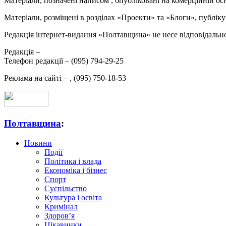
Матеріали, позначені написом
, опубліковані на комерційній ос
Матеріали, розміщені в розділах «Проекти» та «Блоги», публікую
Редакція інтернет-видання «Полтавщина» не несе відповідальнос
Редакція –
Телефон редакції –
(095) 794-29-25
Реклама на сайті –
,
(095) 750-18-53
Полтавщина
:
Новини
Події
Політика і влада
Економіка і бізнес
Спорт
Суспільство
Культура і освіта
Кримінал
Здоров’я
Цікавинки