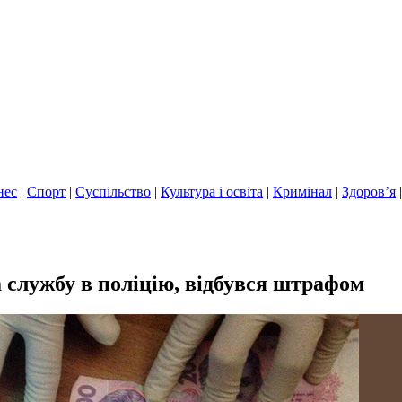
нес
|
Спорт
|
Суспільство
|
Культура і освіта
|
Кримінал
|
Здоров’я
а службу в поліцію, відбувся штрафом