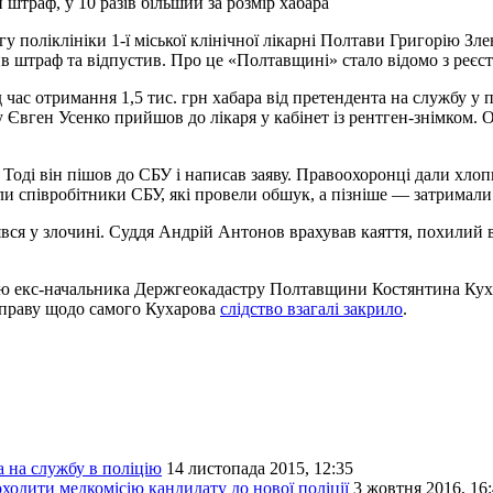
 штраф, у 10 разів більший за розмір хабара
у поліклініки 1-ї міської клінічної лікарні Полтави Григорію Зле
 штраф та відпустив. Про це «Полтавщині» стало відомо з реєстр
 час отримання 1,5 тис. грн хабара від претендента на службу у п
у Євген Усенко прийшов до лікаря у кабінет із рентген-знімком. 
. Тоді він пішов до СБУ і написав заяву. Правоохоронці дали хлоп
шли співробітники СБУ, які провели обшук, а пізніше — затримали
вся у злочині. Суддя Андрій Антонов врахував каяття, похилий ві
дію екс-начальника Держгеокадастру Полтавщини Костянтина Ку
 Справу щодо самого Кухарова
слідство взагалі закрило
.
а на службу в поліцію
14 листопада 2015, 12:35
оходити медкомісію кандидату до нової поліції
3 жовтня 2016, 16