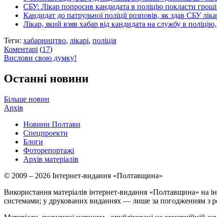
СБУ: Лікар попросив кандидата в поліцію покласти гроші 
Кандидат до патрульної поліції розповів, як здав СБУ лікар
Лікар, який взяв хабар від кандидата на службу в поліцію
Теги:
хабарництво
,
лікарі
,
поліція
Коментарі
(
17
)
Вислови свою думку!
Останні новини
Більше новин
Архів
Новини Полтави
Спецпроекти
Блоги
Фоторепортажі
Архів матеріалів
© 2009 – 2026 Інтернет-видання «Полтавщина»
Використання матеріалів інтернет-видання «Полтавщина» на ін
системами; у друкованих виданнях — лише за погодженням з р