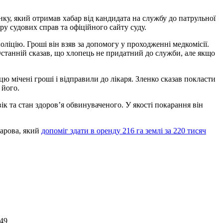
нку, який отримав хабар від кандидата на службу до патрульної
у судових справ та офіційного сайту суду.
оліцію. Гроші він взяв за допомогу у проходженні медкомісії.
Останній сказав, що хлопець не придатний до служби, але якщо
цю мічені гроші і відправили до лікаря. Зленко сказав покласти
 його.
к та стан здоров’я обвинуваченого. У якості покарання він
харова, який
допоміг здати в оренду 216 га землі за 220 тисяч
:49