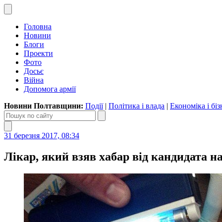
Головна
Новини
Блоги
Проекти
Фото
Досьє
Війна
Допомога армії
Новини Полтавщини:
Події
|
Політика і влада
|
Економіка і біз
31 березня 2017, 08:34
Лікар, який взяв хабар від кандидата н