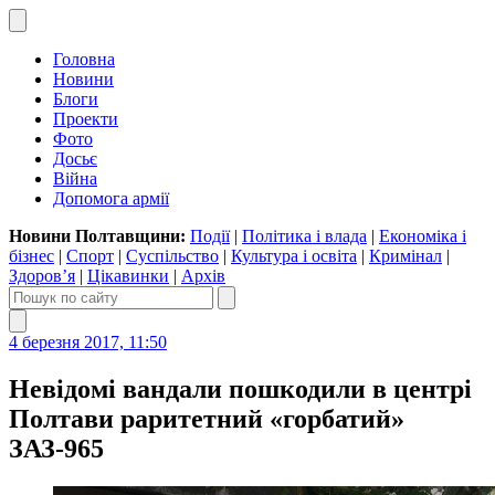
Головна
Новини
Блоги
Проекти
Фото
Досьє
Війна
Допомога армії
Новини Полтавщини:
Події
|
Політика і влада
|
Економіка і
бізнес
|
Спорт
|
Суспільство
|
Культура і освіта
|
Кримінал
|
Здоров’я
|
Цікавинки
|
Архів
4 березня 2017, 11:50
Невідомі вандали пошкодили в центрі
Полтави раритетний «горбатий»
ЗАЗ-965