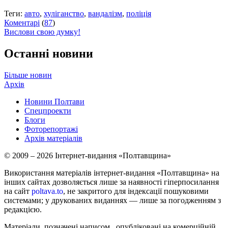
Теги:
авто
,
хуліганство
,
вандалізм
,
поліція
Коментарі
(
87
)
Вислови свою думку!
Останні новини
Більше новин
Архів
Новини Полтави
Спецпроекти
Блоги
Фоторепортажі
Архів матеріалів
© 2009 – 2026 Інтернет-видання «Полтавщина»
Використання матеріалів інтернет-видання «Полтавщина» на
інших сайтах дозволяється лише за наявності гіперпосилання
на сайт
poltava.to
, не закритого для індексації пошуковими
системами; у друкованих виданнях — лише за погодженням з
редакцією.
Матеріали, позначені написом
, опубліковані на комерційній