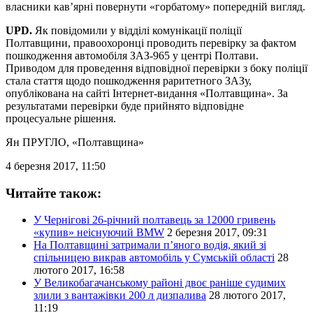
власники кав’ярні повернути «горбатому» попередній вигляд.
UPD.
Як повідомили у відділі комунікації поліції
Полтавщини, правоохоронці проводить перевірку за фактом
пошкодження автомобіля ЗАЗ-965 у центрі Полтави.
Приводом для проведення відповідної перевірки з боку поліції
стала стаття щодо пошкодження раритетного ЗАЗу,
опублікована на сайті Інтернет-видання «Полтавщина». За
результатами перевірки буде прийнято відповідне
процесуальне рішення.
Ян ПРУГЛО
, «Полтавщина»
4 березня 2017, 11:50
Читайте також:
У Чернігові 26-річний полтавець за 12000 гривень
«купив» неіснуючий BМW
2 березня 2017, 09:31
На Полтавщині затримали п’яного водія, який зі
спільницею викрав автомобіль у Сумській області
28
лютого 2017, 16:58
У Великобагачанському районі двоє раніше судимих
злили з вантажівки 200 л дизпалива
28 лютого 2017,
11:19