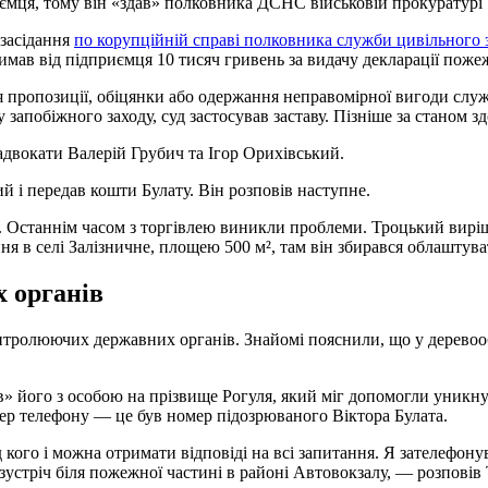
ємця, тому він «здав» полковника ДСНС військовій прокуратурі
 засідання
по корупційній справі полковника служби цивільного 
имав від підприємця 10 тисяч гривень за видачу декларації поже
я пропозиції, обіцянки або одержання неправомірної вигоди служ
ру запобіжного заходу, суд застосував заставу. Пізніше за станом з
двокати Валерій Грубич та Ігор Орихівський.
й і передав кошти Булату. Він розповів наступне.
. Останнім часом з торгівлею виникли проблеми. Троцький виріш
я в селі Залізничне, площею 500 м², там він збирався облаштув
х органів
контролюючих державних органів. Знайомі пояснили, що у деревоо
» його з особою на прізвище Рогуля, який міг допомогли уникнут
мер телефону — це був номер підозрюваного Віктора Булата.
кого і можна отримати відповіді на всі запитання. Я зателефонува
 зустріч біля пожежної частині в районі Автовокзалу, — розповів