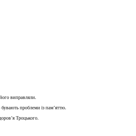
о його виправляли.
о бувають проблеми із пам’яттю.
доров’я Троцького.