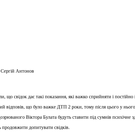
 Сергій Антонов
али, що свідок дає такі показання, які важко сприйняти і постійн
ий відповів, що було важке ДТП 2 роки, тому після цього у ньог
озрюваного Віктора Булата будуть ставити під сумнів психічне з
ть продовжити допитувати свідків.