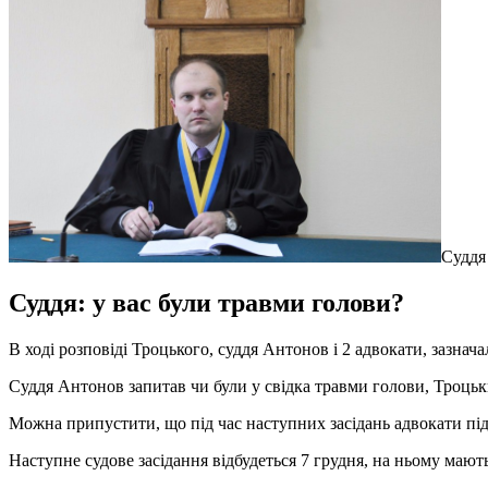
Суддя
Суддя: у вас були травми голови?
В ході розповіді Троцького, суддя Антонов і 2 адвокати, зазнач
Суддя Антонов запитав чи були у свідка травми голови, Троцьк
Можна припустити, що під час наступних засідань адвокати під
Наступне судове засідання відбудеться 7 грудня, на ньому маю