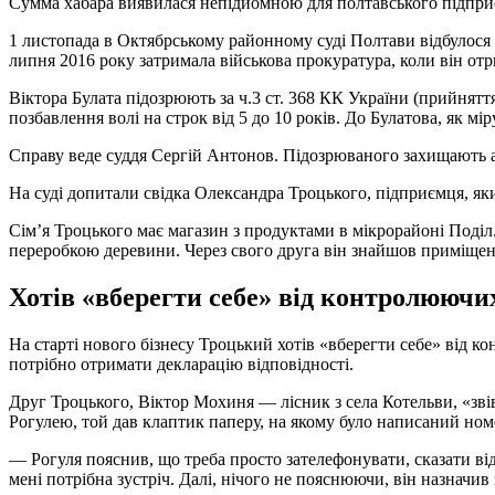
Сумма хабара виявилася непідйомною для полтавського підпри
1 листопада в Октябрському районному суді Полтави відбулося
липня 2016 року затримала військова прокуратура, коли він отр
Віктора Булата підозрюють за ч.3 ст. 368 КК України (прийнятт
позбавлення волі на строк від 5 до 10 років. До Булатова, як мі
Справу веде суддя Сергій Антонов. Підозрюваного захищають а
На суді допитали свідка Олександра Троцького, підприємця, яки
Сім’я Троцького має магазин з продуктами в мікрорайоні Поділ
переробкою деревини. Через свого друга він знайшов приміщенн
Хотів «вберегти себе» від контролюючи
На старті нового бізнесу Троцький хотів «вберегти себе» від 
потрібно отримати декларацію відповідності.
Друг Троцького, Віктор Мохиня — лісник з села Котельви, «звів
Рогулею, той дав клаптик паперу, на якому було написаний но
— Рогуля пояснив, що треба просто зателефонувати, сказати від 
мені потрібна зустріч. Далі, нічого не пояснюючи, він назначив