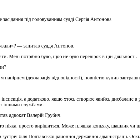
е засідання під головуванням судді Сергія Антонова
?
ували»? — запитав суддя Антонов.
ти. Мені потрібно було, щоб не було перевірок в цій діяльності.
ли?
м папірцем (декларація відповідності), повністю купив завтрашн
спекція, а додатково, якщо хтось створює якийсь дисбаланс в ро
і з іншими службами.
итав адвокат Валерій Грубич.
о ніяка, просто вирішиться. Може пляшка коньяку, шашлик чи щ
устріч біля Полтавської районної державної адміністрації. Оскіл