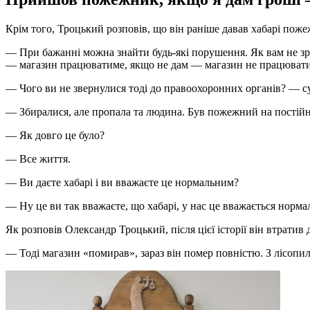
Крім того, Троцький розповів, що він раніше давав хабарі поже
— При бажанні можна знайти будь-які порушення. Як вам не зр
— магазин працюватиме, якщо не дам — магазин не працюват
— Чого ви не звернулися тоді до правоохоронних органів? — с
— Збиралися, але пропала та людина. Був пожежний на постійні
— Як довго це було?
— Все життя.
— Ви даєте хабарі і ви вважаєте це нормальним?
— Ну це ви так вважаєте, що хабарі, у нас це вважається норма
Як розповів Олександр Троцький, після цієї історії він втратив д
— Тоді магазин «помирав», зараз він помер повністю. З лісопи