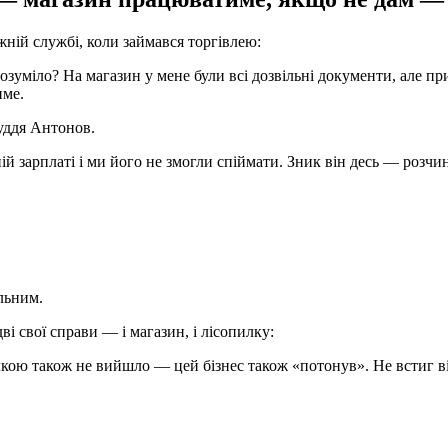
жній службі, коли займався торгівлею:
озуміло? На магазин у мене були всі дозвільні документи, але 
име.
уддя Антонов.
й зарплаті і ми його не змогли спіймати. Зник він десь — розчи
льним.
ві свої справи — і магазин, і лісопилку:
лкою також не вийшло — цей бізнес також «потонув». Не встиг ві