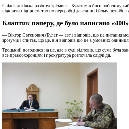
Свідок декілька разів зустрічався з Булатом в його робочому к
відкрити підприємство по переробці деревини і йому потрібна д
Клаптик паперу, де було написано «400»
— Віктор Євгенович (Булат — авт.) відповів, що це питання мож
зрозумів і спитав, що це, він відповів що це в умовних одиниця
Троцький погодився на це, але в суді відповів, що сума була зан
все правоохоронцям і прокуратура розпочала слідчі дії.