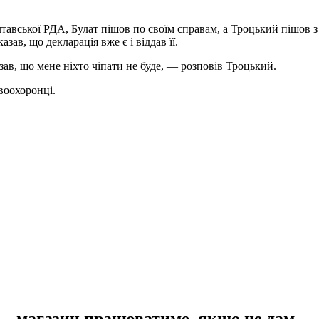
лтавської РДА, Булат пішов по своїм справам, а Троцький пішов
зав, що декларація вже є і віддав її.
зав, що мене ніхто чіпати не буде, — розповів Троцький.
воохоронці.
— магазин працюватиме, якщо не дам —