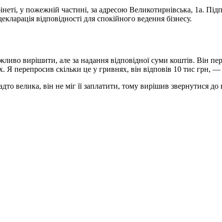
абінеті, у пожежній частині, за адресою Великотирнівська, 1а. П
екларація відповідності для спокійного ведення бізнесу.
ливо вирішити, але за надання відповідної суми коштів. Він пер
х. Я перепросив скільки це у гривнях, він відповів 10 тис грн, —
адто велика, він не міг її заплатити, тому вирішив звернутися до