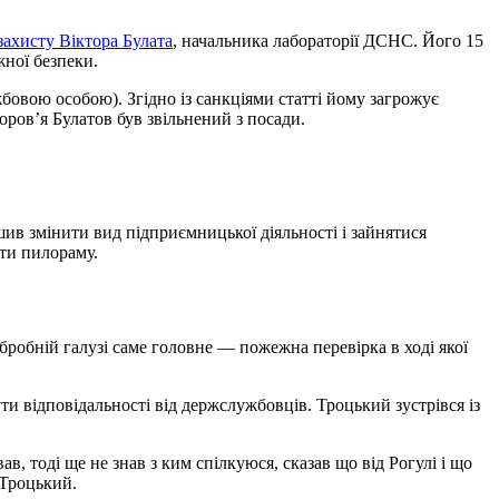
захисту Віктора Булата
, начальника лабораторії ДСНС. Його 15
жної безпеки.
бовою особою). Згідно із санкціями статті йому загрожує
доров’я Булатов був звільнений з посади.
ив змінити вид підприємницької діяльності і зайнятися
ати пилораму.
бробній галузі саме головне — пожежна перевірка в ході якої
и відповідальності від держслужбовців. Троцький зустрівся із
в, тоді ще не знав з ким спілкуюся, сказав що від Рогулі і що
 Троцький.