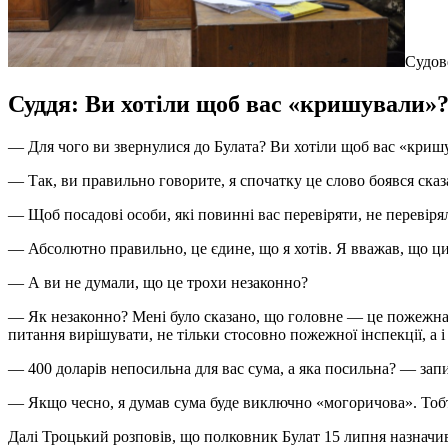
Судов
Суддя: Ви хотіли щоб вас «кришували»
— Для чого ви звернулися до Булата? Ви хотіли щоб вас «криш
— Так, ви правильно говорите, я спочатку це слово боявся сказа
— Щоб посадові особи, які повинні вас перевіряти, не перевіря
— Абсолютно правильно, це єдине, що я хотів. Я вважав, що ци
— А ви не думали, що це трохи незаконно?
— Як незаконно? Мені було сказано, що головне — це пожежна ін
питання вирішувати, не тільки стосовно пожежної інспекції, а 
— 400 доларів непосильна для вас сума, а яка посильна? — зап
— Якщо чесно, я думав сума буде виключно «могоричова». Тобт
Далі Троцький розповів, що полковник Булат 15 липня назначив з