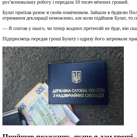
роз’яснювальну роботу і передала 10 тисяч мічених грошей.
Булат приїхав разом зі своїм помічником. Зайшли в будівлю По
отримання декларації неможливо, але коли підійшов Булат, то ска
— Я спитав у нього, чи тепер жодних претензій не буде, він ска
Підприємець передав гроші Булату і одразу його затримали пра
Прийшов пожежник, якщо я дам гроші 