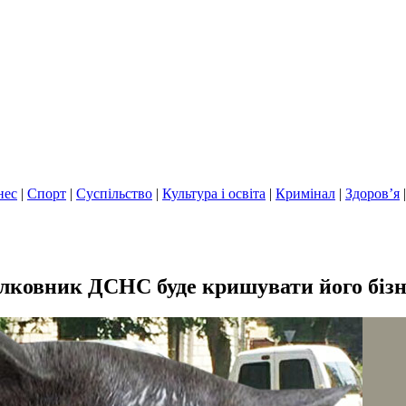
нес
|
Спорт
|
Суспільство
|
Культура і освіта
|
Кримінал
|
Здоров’я
лковник ДСНС буде кришувати його біз