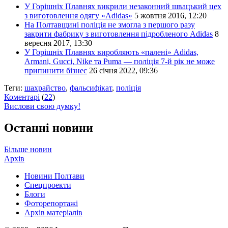
У Горішніх Плавнях викрили незаконний швацький цех
з виготовлення одягу «Adidas»
5 жовтня 2016, 12:20
На Полтавщині поліція не змогла з першого разу
закрити фабрику з виготовлення підробленого Adidas
8
вересня 2017, 13:30
У Горішніх Плавнях виробляють «палені» Adidas,
Armani, Gucci, Nike та Puma — поліція 7-й рік не може
припинити бізнес
26 січня 2022, 09:36
Теги:
шахрайство
,
фальсифікат
,
поліція
Коментарі
(
22
)
Вислови свою думку!
Останні новини
Більше новин
Архів
Новини Полтави
Спецпроекти
Блоги
Фоторепортажі
Архів матеріалів