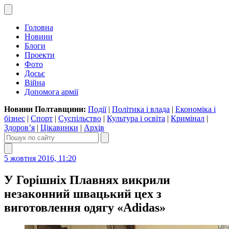
Головна
Новини
Блоги
Проекти
Фото
Досьє
Війна
Допомога армії
Новини Полтавщини:
Події
|
Політика і влада
|
Економіка і
бізнес
|
Спорт
|
Суспільство
|
Культура і освіта
|
Кримінал
|
Здоров’я
|
Цікавинки
|
Архів
5 жовтня 2016, 11:20
У Горішніх Плавнях викрили
незаконний швацький цех з
виготовлення одягу «Adidas»