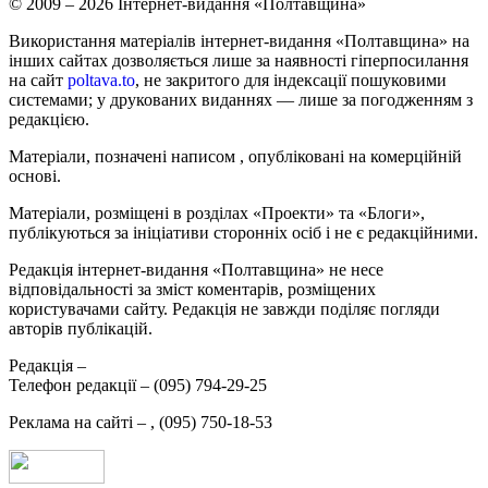
© 2009 – 2026 Інтернет-видання «Полтавщина»
Використання матеріалів інтернет-видання «Полтавщина» на
інших сайтах дозволяється лише за наявності гіперпосилання
на сайт
poltava.to
, не закритого для індексації пошуковими
системами; у друкованих виданнях — лише за погодженням з
редакцією.
Матеріали, позначені написом
, опубліковані на комерційній
основі.
Матеріали, розміщені в розділах «Проекти» та «Блоги»,
публікуються за ініціативи сторонніх осіб і не є редакційними.
Редакція інтернет-видання «Полтавщина» не несе
відповідальності за зміст коментарів, розміщених
користувачами сайту. Редакція не завжди поділяє погляди
авторів публікацій.
Редакція –
Телефон редакції –
(095) 794-29-25
Реклама на сайті –
,
(095) 750-18-53