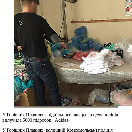
У Горішніх Плавнях з підпільного швацього цеху поліція
вилучила 5000 підробок «Adidas»
У Горішніх Плавнях (колишній Комсомольськ) поліція