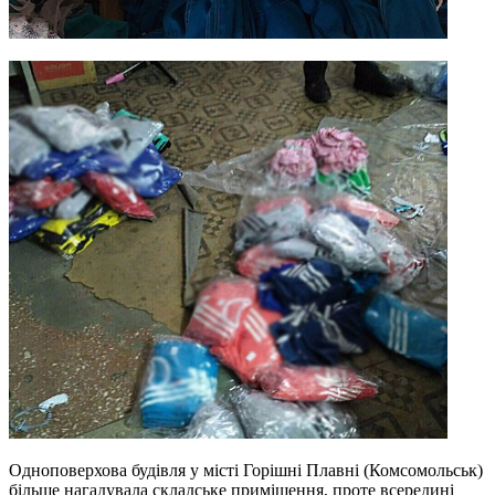
Одноповерхова будівля у місті Горішні Плавні (Комсомольськ)
більше нагадувала складське приміщення, проте всередині