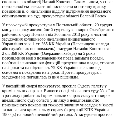
споживачів в області) Наталії Конотоп. Таким чином, у справі
полтавської екс-начальниці поставлено остаточну крапку,
повідомив в. о. начальника відділу підтримання державного
обвинувачення в суді прокуратури області Валерій Расюк.
У прес-службі прокуратури у Полтавській області, 29 грудня
минулого року апеляційний суд скасував вирок Октябрського
районного суду Полтави від 30 липня 2013 року в частині
засудження колишнього начальника вищезгаданого
Управління за ч. 1 ст. 365 КК України (Перевищення влади
або службових повноважень) і засудив Наталію Конотоп за ч.
2 ст. 368 КК України (Одержання хабара) на 5 років
позбавлення волі з позбавленням права займати посади,
пов’язані з виконанням функцій представника влади, строком
на 2 роки та на підставі ст. 75 КК України звільнив від
основного покарання на 2 роки. Проте і прокуратура, і
засуджена не погодилась із цим рішенням.
У касаційній скарзі прокуратура просила Судову палату у
кримінальних справах Вищого спеціалізованого суду України
з розгляду цивільних і кримінальних справ скасувати вирок
апеляційного суду області у зв’язку з невідповідністю
призначеного покарання тяжкості злочину унаслідок м’якості
та направити кримінальну справу (в редакції КПК України
1960 р.) на новий апеляційний розгляд. А засуджена просила