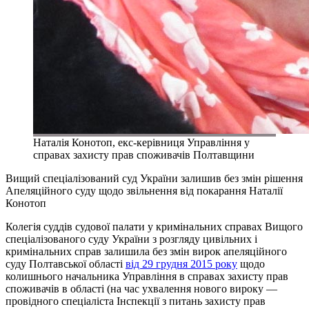
Наталія Конотоп, екс-керівниця Управління у
справах захисту прав споживачів Полтавщини
Вищий спеціалізований суд України залишив без змін рішення
Апеляційного суду щодо звільнення від покарання Наталії
Конотоп
Колегія суддів судової палати у кримінальних справах Вищого
спеціалізованого суду України з розгляду цивільних і
кримінальних справ залишила без змін вирок апеляційного
суду Полтавської області
від 29 грудня 2015 року
щодо
колишнього начальника Управління в справах захисту прав
споживачів в області (на час ухвалення нового вироку —
провідного спеціаліста Інспекції з питань захисту прав