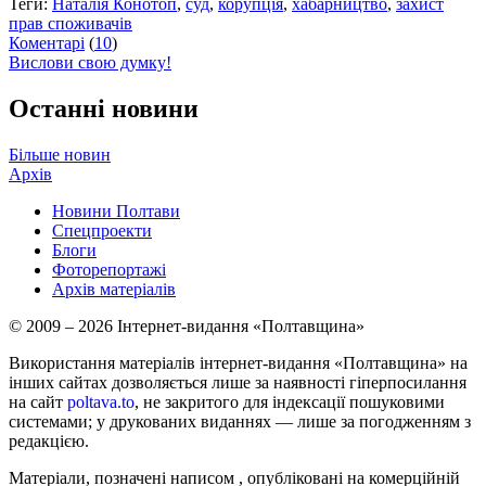
Теги:
Наталія Конотоп
,
суд
,
корупція
,
хабарництво
,
захист
прав споживачів
Коментарі
(
10
)
Вислови свою думку!
Останні новини
Більше новин
Архів
Новини Полтави
Спецпроекти
Блоги
Фоторепортажі
Архів матеріалів
© 2009 – 2026 Інтернет-видання «Полтавщина»
Використання матеріалів інтернет-видання «Полтавщина» на
інших сайтах дозволяється лише за наявності гіперпосилання
на сайт
poltava.to
, не закритого для індексації пошуковими
системами; у друкованих виданнях — лише за погодженням з
редакцією.
Матеріали, позначені написом
, опубліковані на комерційній