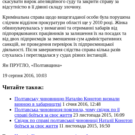
скасувати вирок апеляційного суду та закрити справу за
відсутністю в її діянні складу злочину.
Кримінальна справа щодо вищезгаданої особи була порушена
слідчим відділом прокуратури області ще у 2010 році. Жінка
обвинувачувалась у вимаганні та отриманні хабарів від
підпорядкованих працівників за залишення їх на посадах та
від двох підприємців за зменшення сум адміністративних
санкцій, не проведення перевірок їх підприємницької
діяльності. Після завершення слідства справа кілька разів
слухалась і переглядалася у судах різних інстанцій.
Ян ПРУГЛО
, «Полтавщина»
19 серпня 2016, 10:03
Читайте також:
Полтавську чиновницю Наталію Конотоп визнали
винною в хабарництві
1 січня 2016, 12:48
Полтавська чиновниця пояснила, чому свідок по її
справі боїться за своє життя
23 листопада 2015, 16:09
Свідок по справі полтавської чиновниці Наталії Конотоп
боїться за своє життя
11 листопада 2015, 16:50