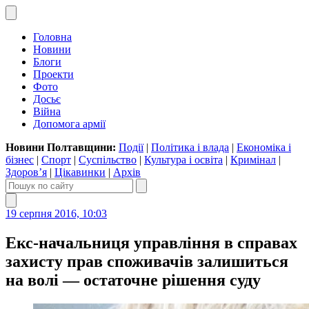
Головна
Новини
Блоги
Проекти
Фото
Досьє
Війна
Допомога армії
Новини Полтавщини:
Події
|
Політика і влада
|
Економіка і
бізнес
|
Спорт
|
Суспільство
|
Культура і освіта
|
Кримінал
|
Здоров’я
|
Цікавинки
|
Архів
19 серпня 2016, 10:03
Екс-начальниця управління в справах
захисту прав споживачів залишиться
на волі — остаточне рішення суду