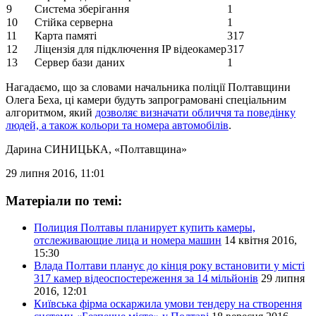
9
Система зберігання
1
10
Стійка серверна
1
11
Карта памяті
317
12
Ліцензія для підключення IP відеокамер
317
13
Сервер бази даних
1
Нагадаємо, що за словами начальника поліції Полтавщини
Олега Беха, ці камери будуть запрограмовані спеціальним
алгоритмом, який
дозволяє визначати обличчя та поведінку
людей, а також кольори та номера автомобілів
.
Дарина СИНИЦЬКА
, «Полтавщина»
29 липня 2016, 11:01
Матеріали по темі:
Полиция Полтавы планирует купить камеры,
отслеживающие лица и номера машин
14 квітня 2016,
15:30
Влада Полтави планує до кінця року встановити у місті
317 камер відеоспостереження за 14 мільйонів
29 липня
2016, 12:01
Київська фірма оскаржила умови тендеру на створення