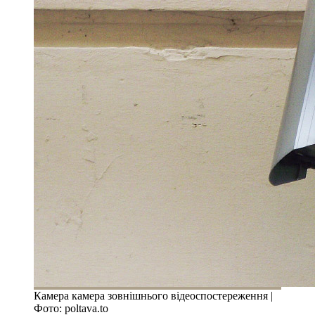
Камера камера зовнішнього відеоспостереження |
Фото: poltava.to