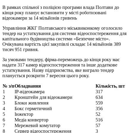
В рамках спільної з поліцією програми влада Полтави до
кінця року планує встановити у місті роботизовані
відеокамери за 14 мільйонів гривень
Управління ЖКГ Полтавського міськвиконкому оголосило
тендер на устаткування для системи відеоспостереження для
капітального будівництва системи «Безпечне місто».
Очікувана вартість цієї закупівлі складає 14 мільйонів 389
тисяч 951 гривня.
За умовами тендеру, фірма-переможець до кінця року має
надати 317 камер відеоспостереження та інше додаткове
устаткування. Назву підприємства, яке виграло тендер
планується розкрити 7 вересня цього року.
№ з/п
Обладнання
Кількість, шт
1
IP-відеокамера
317
2
Кронштейн для відеокамери
634
3
Блоки живлення
559
4
Бокс герметичний
356
5
Інжектор
52
6
Медіа конвертор
516
7
Мережевий комутатор
57
8
Сервер відеоспостереження
3