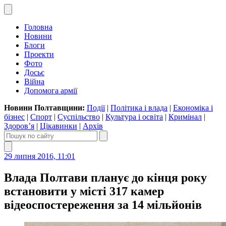
Головна
Новини
Блоги
Проекти
Фото
Досьє
Війна
Допомога армії
Новини Полтавщини:
Події
|
Політика і влада
|
Економіка і
бізнес
|
Спорт
|
Суспільство
|
Культура і освіта
|
Кримінал
|
Здоров’я
|
Цікавинки
|
Архів
29 липня 2016, 11:01
Влада Полтави планує до кінця року
встановити у місті 317 камер
відеоспостереження за 14 мільйонів