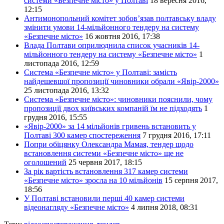
системи «Безпечне місто» у Полтаві
18 вересня 2016,
12:15
Антимонопольний комітет зобов’язав полтавську владу
змінити умови 14-мільйонного тендеру на систему
«Безпечне місто»
16 жовтня 2016, 17:38
Влада Полтави оприлюднила список учасників 14-
мільйонного тендеру на систему «Безпечне місто»
1
листопада 2016, 12:59
Система «Безпечне місто» у Полтаві: замість
найдешевшої пропозиції чиновники обрали «Явір-2000»
25 листопада 2016, 13:32
Система «Безпечне місто»: чиновники пояснили, чому
пропозиції двох київських компаній їм не підходять
1
грудня 2016, 15:55
«Явір-2000» за 14 мільйонів гривень встановить у
Полтаві 300 камер спостереження
7 грудня 2016, 17:11
Попри обіцянку Олександра Мамая, тендер щодо
встановлення системи «Безпечне місто» ще не
оголошений
25 червня 2017, 18:15
За рік вартість встановлення 317 камер системи
«Безпечне місто» зросла на 10 мільйонів
15 серпня 2017,
18:56
У Полтаві встановили перші 40 камер системи
відеонагляду «Безпечне місто»
4 липня 2018, 08:31