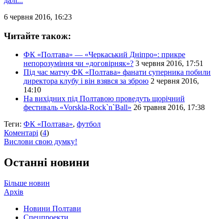
далі...
6 червня 2016, 16:23
Читайте також:
ФК «Полтава» — «Черкаський Дніпро»: прикре
непорозуміння чи «договірняк»?
3 червня 2016, 17:51
Під час матчу ФК «Полтава» фанати суперника побили
директора клубу і він взявся за зброю
2 червня 2016,
14:10
На вихідних під Полтавою проведуть щорічний
фестиваль «Vorskla-Rock`n`Ball»
26 травня 2016, 17:38
Теги:
ФК «Полтава»
,
футбол
Коментарі
(
4
)
Вислови свою думку!
Останні новини
Більше новин
Архів
Новини Полтави
Спецпроекти