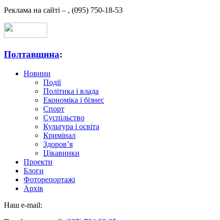
Реклама на сайті –
,
(095) 750-18-53
Полтавщина
:
Новини
Події
Політика і влада
Економіка і бізнес
Спорт
Суспільство
Культура і освіта
Кримінал
Здоров’я
Цікавинки
Проекти
Блоги
Фоторепортажі
Архів
Наш e-mail: