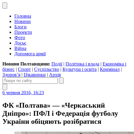
Головна
Новини
Блоги
Проекти
Фото
Досьє
Війна
Допомога армії
Новини Полтавщини:
Події
|
Політика і влада
|
Економіка і
бізнес
|
Спорт
|
Суспільство
|
Культура і освіта
|
Кримінал
|
Здоров’я
|
Цікавинки
|
Архів
6 червня 2016, 16:23
ФК «Полтава» — «Черкаський
Дніпро»: ПФЛ і Федерація футболу
України обіцяють розібратися