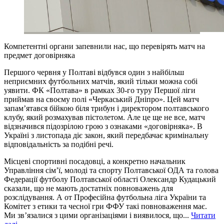
Компетентні органи запевнили нас, що перевірять матч на
предмет договірняка
Першого червня у Полтаві відбувся один з найбільш
неприємних футбольних матчів, який тільки можна собі
уявити. ФК «Полтава» в рамках 30-го туру Першої ліги
приймав на своєму полі «Черкаський Дніпро». Цей матч
запам’ятався бійкою біля трибун і директором полтавського
клубу, який розмахував пістолетом. Але це ще не все, матч
відзначився підозрілою грою з ознаками «договірняка». В
Україні з листопада діє закон, який передбачає кримінальну
відповідальність за подібні речі.
Місцеві спортивні посадовці, а конкретно начальник
Управління сім’ї, молоді та спорту Полтавської ОДА та голова
Федерації футболу Полтавської області Олександр Кудацький
сказали, що не мають достатніх повноважень для
розслідування. А от Професійна футбольна ліга України та
Комітет з етики та чесної гри ФФУ такі повноваження має.
Ми зв’язалися з цими організаціями і виявилося, що...
Читати