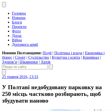
Головна
Новини
Блоги
Проекти
Фото
Досьє
Війна
Допомога армії
Новини Полтавщини:
Події
|
Політика і влада
|
Економіка і
бізнес
|
Спорт
|
Суспільство
|
Культура і освіта
|
Кримінал
|
Здоров’я
|
Цікавинки
|
Архів
25 травня 2016, 13:33
У Полтаві недобудовану парковку на
250 місць частково розбирають, щоб
збудувати наново