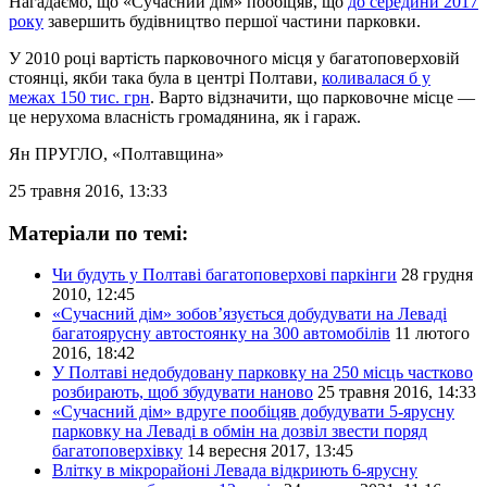
Нагадаємо, що «Сучасний дім» пообіцяв, що
до середини 2017
року
завершить будівництво першої частини парковки.
У 2010 році вартість парковочного місця у багатоповерховій
стоянці, якби така була в центрі Полтави,
коливалася б у
межах 150 тис. грн
. Варто відзначити, що парковочне місце —
це нерухома власність громадянина, як і гараж.
Ян ПРУГЛО
, «Полтавщина»
25 травня 2016, 13:33
Матеріали по темі:
Чи будуть у Полтаві багатоповерхові паркінги
28 грудня
2010, 12:45
«Сучасний дім» зобов’язується добудувати на Леваді
багатоярусну автостоянку на 300 автомобілів
11 лютого
2016, 18:42
У Полтаві недобудовану парковку на 250 місць частково
розбирають, щоб збудувати наново
25 травня 2016, 14:33
«Сучасний дім» вдруге пообіцяв добудувати 5-ярусну
парковку на Леваді в обмін на дозвіл звести поряд
багатоповерхівку
14 вересня 2017, 13:45
Влітку в мікрорайоні Левада відкриють 6-ярусну