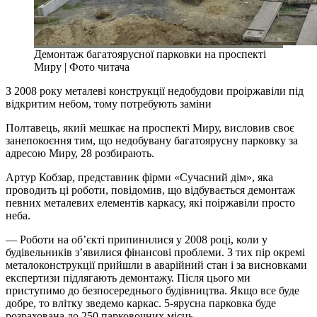
Демонтаж багатоярусної парковки на проспекті
Миру | Фото читача
З 2008 року металеві конструкції недобудови проіржавіли під
відкритим небом, тому потребують заміни
Полтавець, який мешкає на проспекті Миру, висловив своє
занепокоєння тим, що недобувану багатоярусну парковку за
адресою Миру, 28 розбирають.
Артур Кобзар, представник фірми «Сучасний дім», яка
проводить ці роботи, повідомив, що відбувається демонтаж
певних металевих елементів каркасу, які поіржавіли просто
неба.
— Роботи на об’єкті припинилися у 2008 році, коли у
будівельників з’явилися фінансові проблеми. З тих пір окремі
металоконструкції прийшли в аварійний стан і за висновками
експертизи підлягають демонтажу. Після цього ми
приступимо до безпосереднього будівництва. Якщо все буде
добре, то влітку зведемо каркас. 5-ярусна парковка буде
розрахована до 250 парковочних місць.