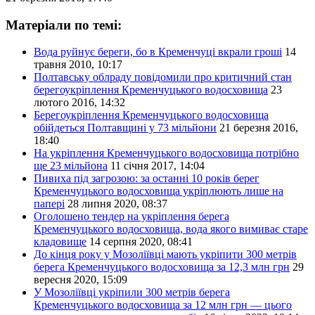
Матеріали по темі:
Вода руйнує береги, бо в Кременчуці вкрали гроші
14
травня 2010, 10:17
Полтавську облраду повідомили про критичний стан
берегоукріплення Кременчуцького водосховища
23
лютого 2016, 14:32
Берегоукріплення Кременчуцького водосховища
обійдеться Полтавщині у 73 мільйони
21 березня 2016,
18:40
На укріплення Кременчуцького водосховища потрібно
ще 23 мільйона
11 січня 2017, 14:04
Пивиха під загрозою: за останні 10 років берег
Кременчуцького водосховища укріплюють лише на
папері
28 липня 2020, 08:37
Оголошено тендер на укріплення берега
Кременчуцького водосховища, вода якого вимиває старе
кладовище
14 серпня 2020, 08:41
До кінця року у Мозоліївці мають укріпити 300 метрів
берега Кременчуцького водосховища за 12,3 млн грн
29
вересня 2020, 15:09
У Мозоліївці укріпили 300 метрів берега
Кременчуцького водосховища за 12 млн грн — цього