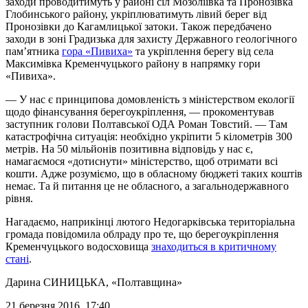
заходи проводитимуть у районі сіл Мозоліївка та Пронозівка
Глобинського району, укріплюватимуть лівий берег від
Пронозівки до Кагамлицької затоки. Також передбачено
заходи в зоні Градизька для захисту Державного геологічного
пам’ятника
гора «Пивиха»
та укріплення берегу від села
Максимівка Кременчуцького району в напрямку гори
«Пивиха».
— У нас є принципова домовленість з міністерством екології
щодо фінансування берегоукріплення, — прокоментував
заступник голови Полтавської ОДА Роман Товстий. — Там
катастрофічна ситуація: необхідно укріпити 5 кілометрів 300
метрів. На 50 мільйонів позитивна відповідь у нас є,
намагаємося «дотиснути» міністерство, щоб отримати всі
кошти. Адже розуміємо, що в обласному бюджеті таких коштів
немає. Та й питання це не обласного, а загальнодержавного
рівня.
Нагадаємо, наприкінці лютого Недогарківська територіальна
громада повідомила облраду про те, що берегоукріплення
Кременчуцького водосховища
знаходиться в критичному
стані
.
Дарина СИНИЦЬКА
, «Полтавщина»
21 березня 2016, 17:40