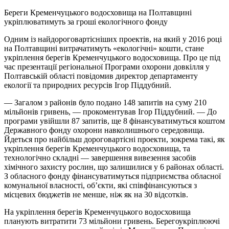
Береги Кременчуцького водосховища на Полтавщині
укріплюватимуть за гроші екологічного фонду
Одним із найдороговартісніших проектів, на який у 2016 році
на Полтавщині витрачатимуть «екологічні» кошти, стане
укріплення берегів Кременчуцького водосховища. Про це під
час презентації регіональної Програми охорони довкілля у
Полтавській області повідомив директор департаменту
екології та природних ресурсів Ігор Піддубний.
— Загалом з районів було подано 148 запитів на суму 210
мільйонів гривень, — прокоментував Ігор Піддубний. — До
програми увійшли 87 запитів, ще 8 фінансуватимуться коштом
Державного фонду охорони навколишнього середовища.
Йдеться про найбільш дороговартісні проекти, зокрема такі, як
укріплення берегів Кременчуцького водосховища, та
технологічно складні — завершення вивезення засобів
хімічного захисту рослин, що залишилися у 6 районах області.
З обласного фонду фінансуватимуться підприємства обласної
комунальної власності, об’єкти, які співфінансуються з
місцевих бюджетів не менше, ніж як на 30 відсотків.
На укріплення берегів Кременчуцького водосховища
планують витратити 73 мільйони гривень. Берегоукріплюючі