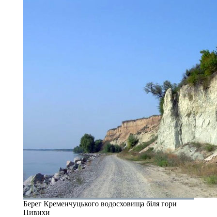
Берег Кременчуцького водосховища біля гори
Пивихи