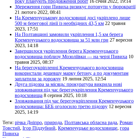
року планують продовження робіт
16 січня 2022, 19:14
Збереження гори Пивиха ризикує потонути у бюрократії
21 лютого 2022, 08:41
На Кременчуцькому водосховищі досі укріплено лише
500 м берегової лінії із необхідних 43,5 км
22 травня
2023, 17:51
На Полтавщині замовили укріплення 1,5 км берега
Кременчуцького водосховища за 51 млн грн
27 вересня
2023, 14:18
Завершилося укріплення берега Кременчуцького
водосховища поблизу Мозоліївки — на черзі Пивиха
10
травня 2025, 08:37
На берегоукріпленні Кременчуцького водосховища
використали дешевшу марку бетону, а по документам
заплатили за дорожчу
19 липня 2025, 12:54
Друга підозра за місяць: прокуратура викрила нові
зловживання під час берегоукріплення Кременчуцького
водосховища
8 серпня 2025, 10:18
Зловживання під час берегоукріплення Кременчуцького
водосховища: БЕБ оголосило третю підозру
12 вересня
2025, 14:19
Теги:
річка Дніпро
,
природа
,
Полтавська обласна рада
,
Роман
Товстий
,
Ігор Піддубний
,
Кременчуцьке водосховище
,
гора
Пивиха