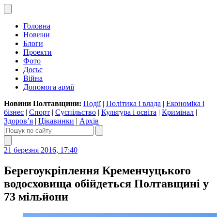
Головна
Новини
Блоги
Проекти
Фото
Досьє
Війна
Допомога армії
Новини Полтавщини:
Події
|
Політика і влада
|
Економіка і
бізнес
|
Спорт
|
Суспільство
|
Культура і освіта
|
Кримінал
|
Здоров’я
|
Цікавинки
|
Архів
21 березня 2016, 17:40
Берегоукріплення Кременчуцького
водосховища обійдеться Полтавщині у
73 мільйони