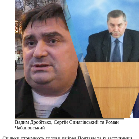
Вадим Дробітько, Сергій Синягівський та Роман
Чабановський
Скільки отримують голови райрад Полтави та їх заступники