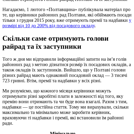
Нагадаємо, 1 лютого «Полтавщина» публікувала матеріал про
те, що керівники районних рад Полтави, які обіймають посади
тільки з грудня 2015 року, вже отримують премії та надбавки
у
розмірі від 10 до 200% від посадового окладу
.
Скільки саме отримують голови
райрад та їх заступники
Того ж дня ми відправили інформаційні запити на ім’я голів
районних рад з метою дізнатися розмір їх посадових окладів, а
також окладів їх заступників. Вийшло, що у Полтаві голови
різних райрад мають однаковий посадовий оклад — 3 тисячі
723 гривні. Втім, премії та надбавки у всіх різні.
Ми розуміємо, що кожного місяця керівники можуть
отримувати різні заробітні плати в залежності від того, яку
премію вони отримають та чи буде вона взагалі. Разом з тим,
надбавки — це постійна стаття. Тому ми вирахували, скільки
максимально та мінімально може заробити керівник,
враховуючи ті надбавки і премії, які встановили їм районні
ради.
Мінімально