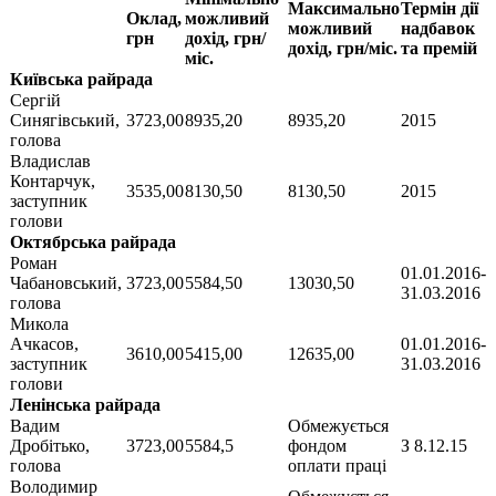
Максимально
Термін дії
Оклад,
можливий
можливий
надбавок
грн
дохід, грн/
дохід, грн/міс.
та премій
міс.
Київська райрада
Сергій
Синягівський,
3723,00
8935,20
8935,20
2015
голова
Владислав
Контарчук,
3535,00
8130,50
8130,50
2015
заступник
голови
Октябрська райрада
Роман
01.01.2016-
Чабановський,
3723,00
5584,50
13030,50
31.03.2016
голова
Микола
Ачкасов,
01.01.2016-
3610,00
5415,00
12635,00
заступник
31.03.2016
голови
Ленінська райрада
Вадим
Обмежується
Дробітько,
3723,00
5584,5
фондом
З 8.12.15
голова
оплати праці
Володимир