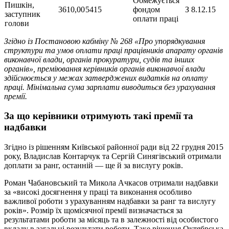
Обмежується
Пишкін,
3610,00
5415
фондом
З 8.12.15
заступник
оплати праці
голови
Згідно із Постановою кабміну № 268 «Про упорядкування
структури та умов оплати праці працівників апарату органів
виконавчої влади, органів прокуратури, судів та інших
органів», преміювання керівників органів виконавчої влади
здійснюється у межах затверджених видатків на оплату
праці. Мінімальна сума зарплати виводиться без урахування
премії.
За що керівники отримують такі премії та
надбавки
Згідно із рішенням Київської районної ради від 22 грудня 2015
року, Владислав Контарчук та Сергій Синягівський отримали
доплати за ранг, останній — ще й за вислугу років.
Роман Чабановський та Микола Ачкасов отримали надбавки
за «високі досягнення у праці та виконання особливо
важливої роботи з урахуванням надбавки за ранг та вислугу
років». Розмір їх щомісячної премії визначається за
результатами роботи за місяць та в залежності від особистого
вкладу в загальні результати роботи. Таке рішення Октябрська