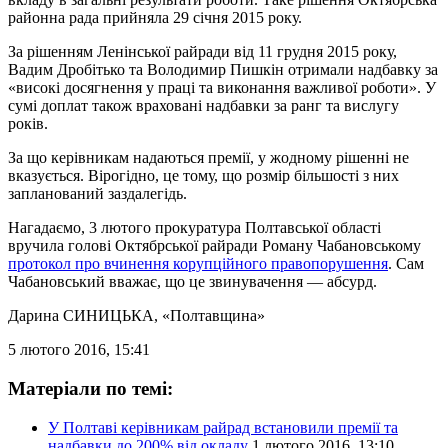
районна рада прийняла 29 січня 2015 року.
За рішенням Ленінської райради від 11 грудня 2015 року,
Вадим Дробітько та Володимир Пишкін отримали надбавку за
«високі досягнення у праці та виконання важливої роботи». У
сумі доплат також враховані надбавки за ранг та вислугу
років.
За що керівникам надаються премії, у жодному рішенні не
вказується. Вірогідно, це тому, що розмір більшості з них
запланований заздалегідь.
Нагадаємо, 3 лютого прокуратура Полтавської області
вручила голові Октябрської райради Роману Чабановському
протокол про вчинення корупційного правопорушення
. Сам
Чабановський вважає, що це звинувачення — абсурд.
Дарина СИНИЦЬКА
, «Полтавщина»
5 лютого 2016, 15:41
Матеріали по темі:
У Полтаві керівникам райрад встановили премії та
надбавки до 200% від окладу
1 лютого 2016, 13:10