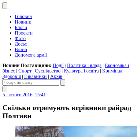
Головна
Новини
Блоги
Проекти
Фото
Досьє
Війна
Допомога армії
Новини Полтавщини:
Події
|
Політика і влада
|
Економіка і
бізнес
|
Спорт
|
Суспільство
|
Культура і освіта
|
Кримінал
|
Здоров’я
|
Цікавинки
|
Архів
5 лютого 2016, 15:41
Скільки отримують керівники райрад
Полтави