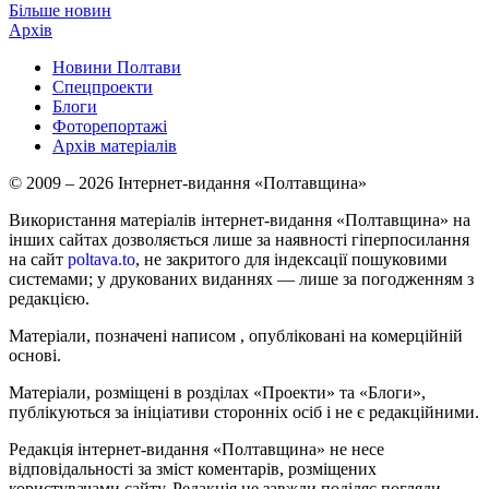
Більше новин
Архів
Новини Полтави
Спецпроекти
Блоги
Фоторепортажі
Архів матеріалів
© 2009 – 2026 Інтернет-видання «Полтавщина»
Використання матеріалів інтернет-видання «Полтавщина» на
інших сайтах дозволяється лише за наявності гіперпосилання
на сайт
poltava.to
, не закритого для індексації пошуковими
системами; у друкованих виданнях — лише за погодженням з
редакцією.
Матеріали, позначені написом
, опубліковані на комерційній
основі.
Матеріали, розміщені в розділах «Проекти» та «Блоги»,
публікуються за ініціативи сторонніх осіб і не є редакційними.
Редакція інтернет-видання «Полтавщина» не несе
відповідальності за зміст коментарів, розміщених
користувачами сайту. Редакція не завжди поділяє погляди