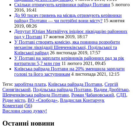
Скільки отримують керівники райрад Полтави
5 лютого
2016, 16:41
До 90 тисяч гривень на місяць отримують керівники
райрад Полтави — чи потрібні вони місту?
15 жовтня
2019, 08:26
Депутат Юліан Матвійчук ініціює ліквідацію районних
рад у Полтаві
17 жовтня 2019, 18:17
У Полтаві створять комісію, яка повинна розробити
механізм ліквідації Шевченківської, Подільської та
Київської райрад
26 листопада 2019, 17:57
У Полтаві на зарплати керівників районних рад за рік
витратили 5,7 млн грн
11 лютого 2021, 09:45
Київська райрада Полтави на 20% зменшила зарплати
голові та його заступникам
4 листопада 2021, 12:15
Теги:
заробітна плата
,
Київська райрада Полтави
,
Сергій
Синягівський
,
Подільська райрада Полтави
,
Вадим Дробітько
,
Шевченківська райрада Полтави
,
Роман Чабановський
,
СДП
,
Рідне місто
,
ВО «Свобода»
,
Владислав Контарчук
Коментарі
(
56
)
Вислови свою думку!
Останні новини