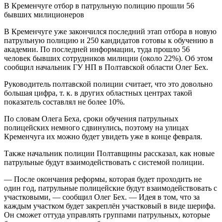
В Кременчуге отбор в патрульную полицию прошли 56
бывших милиционеров
В Кременчуге уже закончился последний этап отбора в новую
патрульную полицию и 250 кандидатов готовы к обучению в
академии. По последней информации, туда прошло 56
человек бывших сотрудников милиции (около 22%). Об этом
сообщил начальник ГУ НП в Полтавской области Олег Бех.
Руководитель полтавской полиции считает, что это довольно
большая цифра, т. к. в других областных центрах такой
показатель составлял не более 10%.
По словам Олега Беха, сроки обучения патрульных
полицейских немного сдвинулись, поэтому на улицах
Кременчуга их можно будет увидеть уже в конце февраля.
Также начальник полиции Полтавщины рассказал, как новые
патрульные будут взаимодействовать с системой полиции.
— После окончания реформы, которая будет проходить не
один год, патрульные полицейские будут взаимодействовать с
участковыми, — сообщил Олег Бех. — Идея в том, что за
каждым участком будет закреплён участковый в виде шерифа.
Он сможет оттуда управлять группами патрульных, которые