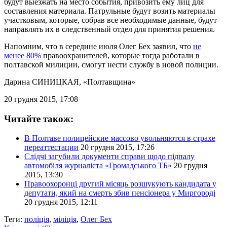
будут выезжать на место события, привозить ему лиц для
составления материала. Патрульные будут возить материалы
участковым, которые, собрав все необходимые данные, будут
направлять их в следственный отдел для принятия решения.
Напомним, что в середине июля Олег Бех заявил, что
не
менее 80%
правоохранителей, которые тогда работали в
полтавской милиции, смогут нести службу в новой полиции.
Дарина СИНИЦКАЯ
, «Полтавщина»
20 грудня 2015, 17:08
Читайте також:
В Полтаве полицейские массово увольняются в страхе
переаттестации
20 грудня 2015, 17:26
Слідчі загубили документи справи щодо підпалу
автомобіля журналіста «Громадського ТБ»
20 грудня
2015, 13:30
Правоохоронці другий місяць розшукують кандидата у
депутати, який на смерть збив пенсіонера у Миргороді
20 грудня 2015, 12:11
Теги:
поліція
,
міліція
,
Олег Бех