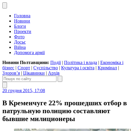
Головна
Новини
Блоги
Проекти
Фото
Досьє
Війна
Допомога армії
Новини Полтавщини:
Події
|
Політика і влада
|
Економіка і
бізнес
|
Спорт
|
Суспільство
|
Культура і освіта
|
Кримінал
|
Здоров’я
|
Цікавинки
|
Архів
20 грудня 2015, 17:08
В Кременчуге 22% прошедших отбор в
патрульную полицию составляют
бывшие милиционеры