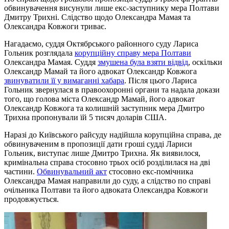
обвинувачення висунули лише екс-заступнику мера Полтави
Дмитру Трихні. Слідство щодо Олександра Мамая та
Олександра Ковжоги триває.
Нагадаємо, суддя Октябрського районного суду Лариса
Гольник розглядала
корупційну справу мера Полтави
Олександра Мамая. Суддя
змушена була взяти відвід
, оскільки
Олександр Мамай та його адвокат Олександр Ковжога
звинуватили її у вимаганні хабара
. Після цього Лариса
Гольник звернулася в правоохоронні органи та надала докази
того, що голова міста Олександр Мамай, його адвокат
Олександр Ковжога та колишній заступник мера Дмитро
Трихна пропонували їй 5 тисяч доларів США.
Наразі до Київського райсуду надійшла корупційна справа, де
обвинуваченим в пропозиції дати гроші судді Лариси
Гольник, виступає лише Дмитро Трихна. Як виявилося,
кримінальна справа стосовно трьох осіб розділилася на дві
частини.
Обвинувальний акт
стосовно екс-помічника
Олександра Мамая направили до суду, а слідство по справі
очільника Полтави та його адвоката Олександра Ковжоги
продовжується.