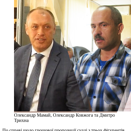
Олександр Мамай, Олександр Ковжога та Дмитро
Трихна
По справі щодо грошової пропозиції судді з трьох фігурантів