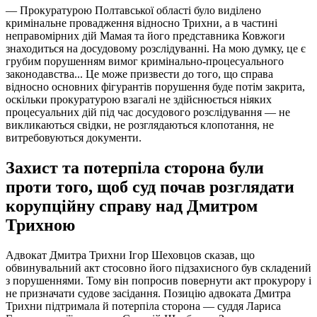
— Прокуратурою Полтавської області було виділено
кримінальне провадження відносно Трихни, а в частині
неправомірних дій Мамая та його представника Ковжоги
знаходиться на досудовому розслідуванні. На мою думку, це є
грубим порушенням вимог кримінально-процесуального
законодавства... Це може призвести до того, що справа
відносно основних фігурантів порушення буде потім закрита,
оскільки прокуратурою взагалі не здійснюється ніяких
процесуальних дій під час досудового розслідування — не
викликаються свідки, не розглядаються клопотання, не
витребовуються документи.
Захист та потерпіла сторона були
проти того, щоб суд почав розглядати
корупційну справу над Дмитром
Трихною
Адвокат Дмитра Трихни Ігор Шеховцов сказав, що
обвинувальний акт стосовно його підзахисного був складений
з порушеннями. Тому він попросив повернути акт прокурору і
не призначати судове засідання. Позицію адвоката Дмитра
Трихни підтримала й потерпіла сторона — суддя Лариса