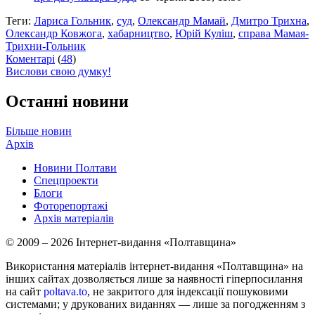
Теги:
Лариса Гольник
,
суд
,
Олександр Мамай
,
Дмитро Трихна
,
Олександр Ковжога
,
хабарництво
,
Юрій Куліш
,
справа Мамая-
Трихни-Гольник
Коментарі
(
48
)
Вислови свою думку!
Останні новини
Більше новин
Архів
Новини Полтави
Спецпроекти
Блоги
Фоторепортажі
Архів матеріалів
© 2009 – 2026 Інтернет-видання «Полтавщина»
Використання матеріалів інтернет-видання «Полтавщина» на
інших сайтах дозволяється лише за наявності гіперпосилання
на сайт
poltava.to
, не закритого для індексації пошуковими
системами; у друкованих виданнях — лише за погодженням з