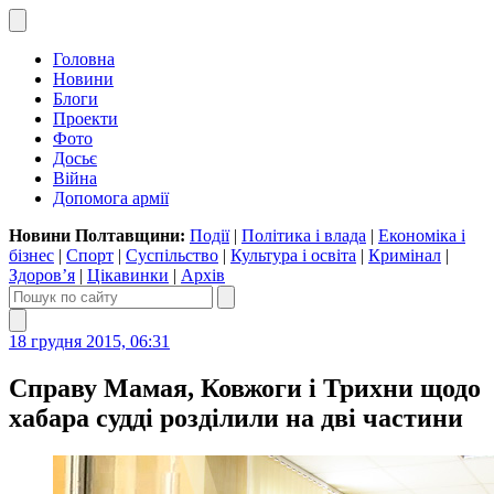
Головна
Новини
Блоги
Проекти
Фото
Досьє
Війна
Допомога армії
Новини Полтавщини:
Події
|
Політика і влада
|
Економіка і
бізнес
|
Спорт
|
Суспільство
|
Культура і освіта
|
Кримінал
|
Здоров’я
|
Цікавинки
|
Архів
18 грудня 2015, 06:31
Справу Мамая, Ковжоги і Трихни щодо
хабара судді розділили на дві частини