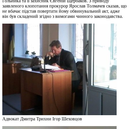
Гольника та її захисник Євгеній Щербаков. З приводу
заявленого клопотання прокурор Ярослав Толмачев сказав, що
не вбачає підстав повертати йому обвинувальний акт, адже
він був складений згідно з вимогами чинного законодавства.
Адвокат Дмитра Трихни Ігор Шеховцов