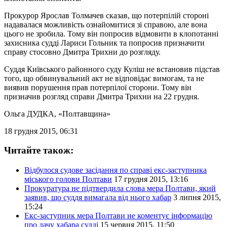
Прокурор Ярослав Толмачев сказав, що потерпілій стороні
надавалася можливість ознайомитися зі справою, але вона
цього не зробила. Тому він попросив відмовити в клопотанні
захисника судді Лариси Гольник та попросив призначити
справу стосовно Дмитра Трихни до розгляду.
Суддя Київського районного суду Куліш не встановив підстав
того, що обвинувальний акт не відповідає вимогам, та не
виявив порушення прав потерпілої сторони. Тому він
призначив розгляд справи Дмитра Трихни на 22 грудня.
Ольга ДУДКА
, «Полтавщина»
18 грудня 2015, 06:31
Читайте також:
Відбулося судове засідання по справі екс-заступника
міського голови Полтави
17 грудня 2015, 13:16
Прокуратура не підтвердила слова мера Полтави, який
заявив, що суддя вимагала від нього хабар
3 липня 2015,
15:24
Екс-заступник мера Полтави не коментує інформацію
про дачу хабара судді
15 червня 2015, 11:50