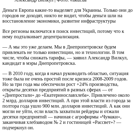
Деньги Европа какие-то выделяет для Украины. Только они до
городов не доходят, никто не видит, чтобы деньги шли на
восстановление экономики, развитие инфраструктуры
Все регионы включатся в поиск инвестиций, потому что к
нему подталкивает децентрализация.
— А мы это уже делаем. Мы в Днепропетровске будем
привлекать не только инвестиции, но и технологии. В том
числе, чтобы снижать тарифы, — заявил Александр Вилкул,
кандидат в мэры Днепропетровска.
— В 2010 году, когда я начал руководить областью, ситуация
тоже была не очень простой после кризиса 2008-2009 годов.
Но за три года мы обеспечили рост +24% производства,
открыты десятки предприятий в разных сферах — от
«Днепростали» до «Екатеринославхлеба». Привлечено около
2 млрд. долларов инвестиций. А при этой власти из города за
полтора года ушло 900 млн. долларов инвестиций. А как они
могли не уйти, если власть захватили рейдеры и отжали
десятки предприятий — начиная с агрофирмы «Чумаки»,
заканчивая хлебзаводом № 2 и гостиницей «Рассвет»? —
подчеркнул он.