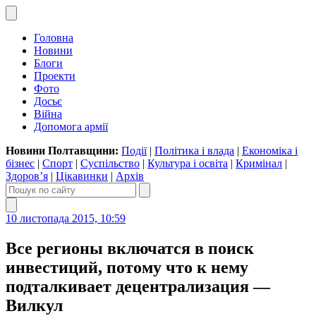
Головна
Новини
Блоги
Проекти
Фото
Досьє
Війна
Допомога армії
Новини Полтавщини:
Події
|
Політика і влада
|
Економіка і
бізнес
|
Спорт
|
Суспільство
|
Культура і освіта
|
Кримінал
|
Здоров’я
|
Цікавинки
|
Архів
10 листопада 2015, 10:59
Все регионы включатся в поиск
инвестиций, потому что к нему
подталкивает децентрализация —
Вилкул