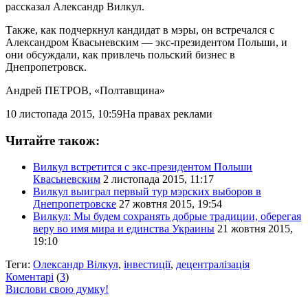
рассказал Александр Вилкул.
Также, как подчеркнул кандидат в мэры, он встречался с
Александром Квасьневским — экс-президентом Польши, и
они обсуждали, как привлечь польский бизнес в
Днепропетровск.
Андрей ПЕТРОВ
, «Полтавщина»
10 листопада 2015, 10:59
На правах реклами
Читайте також:
Вилкул встретится с экс-президентом Польши
Квасьневским
2 листопада 2015, 11:17
Вилкул выиграл первый тур мэрских выборов в
Днепропетровске
27 жовтня 2015, 19:54
Вилкул: Мы будем сохранять добрые традиции, оберегая
веру во имя мира и единства Украины
21 жовтня 2015,
19:10
Теги:
Олександр Вілкул
,
інвестиції
,
децентралізація
Коментарі
(
3
)
Вислови свою думку!