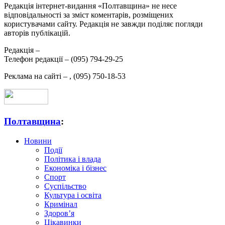
Редакція інтернет-видання «Полтавщина» не несе
відповідальності за зміст коментарів, розміщених
користувачами сайту. Редакція не завжди поділяє погляди
авторів публікацій.
Редакція –
Телефон редакції –
(095) 794-29-25
Реклама на сайті –
,
(095) 750-18-53
Полтавщина
:
Новини
Події
Політика і влада
Економіка і бізнес
Спорт
Суспільство
Культура і освіта
Кримінал
Здоров’я
Цікавинки