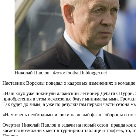
Николай Павлов | Фото: football.hiblogger.net
Наставник Ворсклы поведал о кадровых изменениях в команде
«Наш клуб уже покинули албанский легионер Дебатик Цурри, 
приобретения в этом межсезонье будут минимальными. Громких
Так будет до зимы, а уже по результатам первой части сезона
«Нам очень необходимы игроки на левый фланг обороны и полу
Очертил Николай Павлов и задачи на новый сезон, правда конк
касается возможных мест в турнирной таблице и трофеев, то, из
Павлов.