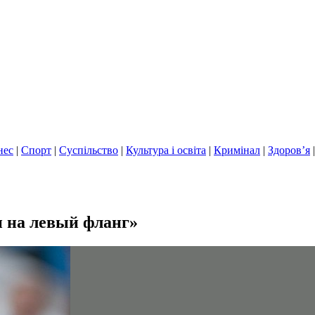
нес
|
Спорт
|
Суспільство
|
Культура і освіта
|
Кримінал
|
Здоров’я
и на левый фланг»