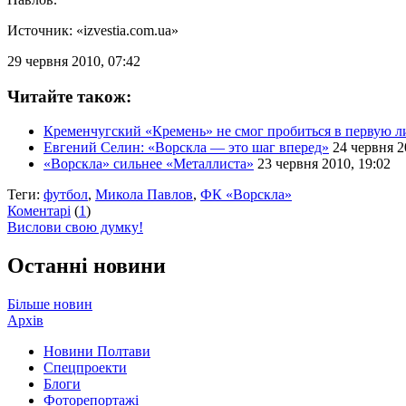
Источник: «izvestia.com.ua»
29 червня 2010, 07:42
Читайте також:
Кременчугский «Кремень» не смог пробиться в первую л
Евгений Селин: «Ворскла — это шаг вперед»
24 червня 2
«Ворскла» сильнее «Металлиста»
23 червня 2010, 19:02
Теги:
футбол
,
Микола Павлов
,
ФК «Ворскла»
Коментарі
(
1
)
Вислови свою думку!
Останні новини
Більше новин
Архів
Новини Полтави
Спецпроекти
Блоги
Фоторепортажі