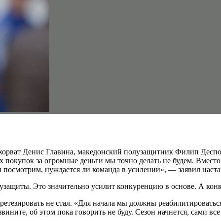
хорват Денис Главина, македонский полузащитник Филип Деспот
 покупок за огромные деньги мы точно делать не будем. Вмест
 мы посмотрим, нуждается ли команда в усилении», — заявил наст
защиты. Это значительно усилит конкуренцию в основе. А конку
ретезировать не стал. «Для начала мы должны реабилитироватьс
вините, об этом пока говорить не буду. Сезон начнется, сами вс