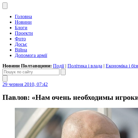
Головна
Новини
Блоги
Проекти
Фото
Досьє
Війна
Допомога армії
Новини Полтавщини:
Події
|
Політика і влада
|
Економіка і біз
29 червня 2010, 07:42
Павлов: «Нам очень необходимы игрок