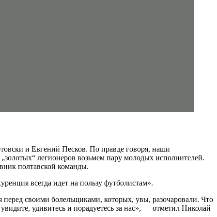
овски и Евгений Песков. По правде говоря, наши
о „золотых“ легионеров возьмем пару молодых исполнителей.
авник полтавской команды.
ренция всегда идет на пользу футболистам».
я перед своими болельщиками, которых, увы, разочаровали. Что
е увидите, удивитесь и порадуетесь за нас», — отметил Николай