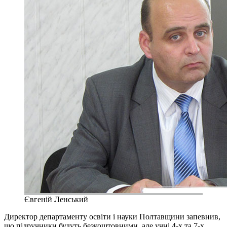
Євгеній Ленський
Директор департаменту освіти і науки Полтавщини запевнив,
що підручники будуть безкоштовними, але учні 4-х та 7-х