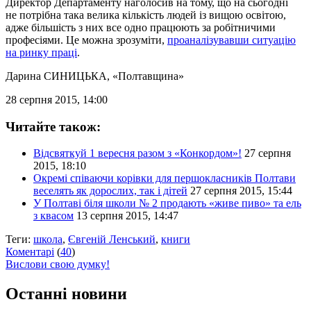
Директор Департаменту наголосив на тому, що на сьогодні
не потрібна така велика кількість людей із вищою освітою,
адже більшість з них все одно працюють за робітничими
професіями. Це можна зрозуміти,
проаналізувавши ситуацію
на ринку праці
.
Дарина СИНИЦЬКА
, «Полтавщина»
28 серпня 2015, 14:00
Читайте також:
Відсвяткуй 1 вересня разом з «Конкордом»!
27 серпня
2015, 18:10
Окремі співаючи корівки для першокласників Полтави
веселять як дорослих, так і дітей
27 серпня 2015, 15:44
У Полтаві біля школи № 2 продають «живе пиво» та ель
з квасом
13 серпня 2015, 14:47
Теги:
школа
,
Євгеній Ленський
,
книги
Коментарі
(
40
)
Вислови свою думку!
Останні новини