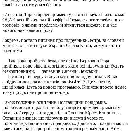
класів навчатимуться без них
27 серпня Директор департаменту освіти і науки Полтавської
ОДА Євгеній Ленський в ефірі «Громадського телебачення»
розповів, з якими проблемами зіткнуться школярі під час
нового навчального року.
Зокрема, постало питання про підручники, котрі, за словами
міністра освіти і науки України Сергія Квіта, можуть стати
платними.
— Так, така проблема була, але влітку Верховна Рада
прийняла нове рішення, згідно з яким всі підручники будуть
безкоштовними, — запевнив Євгеній Ленський.
— Це в першу чергу стосується нових підручників. В нас
є підручники для всіх класів, окрім 4 та 7. Це через те,
що ці класи ідуть за новою програмою. Книжок просто немає,
тому що досі не пройшов тендер.
Також головний освітянин Полтавщини повідомив,
що розмовляв з цього приводу з директором департаменту
загальної середньої та дошкільної освіти Юрієм Кононенко.
Останній визнав, що підручники відсутні через те,
що міністерство погано спрацювало. Для того, щоб діти могли
навчатися, наразі розроблені методичні рекомендації. Втім,