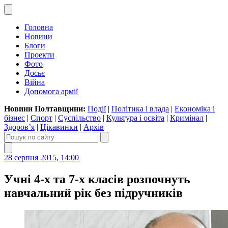
Головна
Новини
Блоги
Проекти
Фото
Досьє
Війна
Допомога армії
Новини Полтавщини:
Події
|
Політика і влада
|
Економіка і
бізнес
|
Спорт
|
Суспільство
|
Культура і освіта
|
Кримінал
|
Здоров’я
|
Цікавинки
|
Архів
28 серпня 2015, 14:00
Учні 4-х та 7-х класів розпочнуть
навчальний рік без підручників