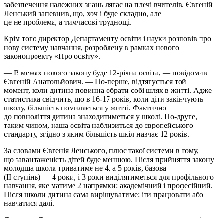
забезпечення належних знань лягає на плечі вчителів. Євгеній
Ленський запевнив, що, хоч і буде складно, але
це не проблема, а тимчасові труднощі.
Крім того директор Департаменту освіти і науки розповів про
нову систему навчання, розроблену в рамках нового
законопроекту «Про освіту».
— В межах нового закону буде 12-річна освіта, — повідомив
Євгеній Анатольйович. — По-перше, відтягується той
момент, коли дитина повинна обрати собі шлях в житті. Адже
статистика свідчить, що в 16-17 років, коли діти закінчують
школу, більшість помиляється у житті. Фактично
до повноліття дитина знаходитиметься у школі. По-друге,
таким чином, наша освіта наблизиться до європейського
стандарту, згідно з яким більшість шкіл навчає 12 років.
За словами Євгенія Ленського, плюс такої системи в тому,
що завантаженість дітей буде меншою. Після прийняття закону
молодша школа триватиме не 4, а 5 років, базова
(II ступінь) — 4 роки, і 3 роки виділятиметься для профільного
навчання, яке матиме 2 напрямки: академічний і професійний.
Після школи дитина сама вирішуватиме: іти працювати або
навчатися далі.