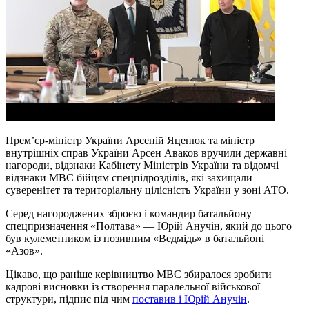
Прем’єр-міністр України Арсеній Яценюк та міністр
внутрішніх справ України Арсен Аваков вручили державні
нагороди, відзнаки Кабінету Міністрів України та відомчі
відзнаки МВС бійцям спецпідрозділів, які захищали
суверенітет та територіальну цілісність України у зоні АТО.
Серед нагороджених зброєю і командир батальйону
спецпризначення «Полтава» — Юрій Анучін, який до цього
був кулеметником із позивним «Ведмідь» в батальйоні
«Азов».
Цікаво, що раніше керівництво МВС збиралося зробити
кадрові висновки із створення паралельної військової
структури, підпис під чим
поставив і Юрій Анучін
.