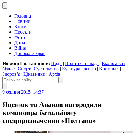
Головна
Новини
Блоги
Проекти
Фото
Досьє
Війна
Допомога армії
Новини Полтавщини:
Події
|
Політика і влада
|
Економіка і
бізнес
|
Спорт
|
Суспільство
|
Культура і освіта
|
Кримінал
|
Здоров’я
|
Цікавинки
|
Архів
9 серпня 2015, 14:37
Яценюк та Аваков нагородили
командира батальйону
спецпризначення «Полтава»