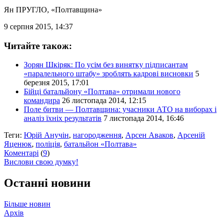
Ян ПРУГЛО
, «Полтавщина»
9 серпня 2015, 14:37
Читайте також:
Зорян Шкіряк: По усім без винятку підписантам
«паралельного штабу» зроблять кадрові висновки
5
березня 2015, 17:01
Бійці батальйону «Полтава» отримали нового
командира
26 листопада 2014, 12:15
Поле битви — Полтавщина: учасники АТО на виборах і
аналіз їхніх результатів
7 листопада 2014, 16:46
Теги:
Юрій Анучін
,
нагородження
,
Арсен Аваков
,
Арсеній
Яценюк
,
поліція
,
батальйон «Полтава»
Коментарі
(
9
)
Вислови свою думку!
Останні новини
Більше новин
Архів