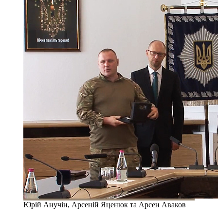
Юрій Анучін, Арсеній Яценюк та Арсен Аваков