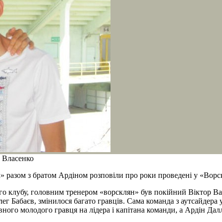
в Власенко
х» разом з братом Ардіном розповіли про роки проведені у «Вор
го клубу, головним тренером «ворсклян» був покійний Віктор Ва
ег Бабаєв, змінилося багато гравців. Сама команда з аутсайдера 
ного молодого гравця на лідера і капітана команди, а Ардін Далл