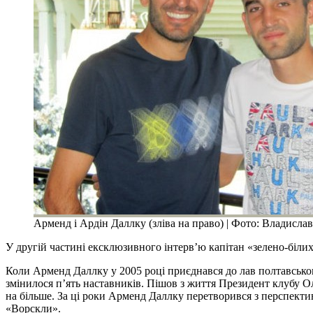
Арменд і Ардін Даллку (зліва на право) | Фото: Владисла
У другій частині ексклюзивного інтерв’ю капітан «зелено-біли
Коли Арменд Даллку у 2005 році приєднався до лав полтавсько
змінилося п’ять наставників. Пішов з життя Президент клубу Ол
на більше. За ці роки Арменд Даллку перетворився з перспектив
«Ворскли».