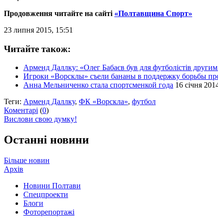
Продовження читайте на сайті
«Полтавщина Спорт»
23 липня 2015, 15:51
Читайте також:
Арменд Даллку: «Олег Бабаєв був для футболістів другим 
Игроки «Ворсклы» съели бананы в поддержку борьбы пр
Анна Мельниченко стала спортсменкой года
16 січня 2014
Теги:
Арменд Даллку
,
ФК «Ворскла»
,
футбол
Коментарі
(
0
)
Вислови свою думку!
Останні новини
Більше новин
Архів
Новини Полтави
Спецпроекти
Блоги
Фоторепортажі