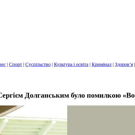
нес
|
Спорт
|
Суспільство
|
Культура і освіта
|
Кримінал
|
Здоров’я
Сергієм Долганським було помилкою «Во