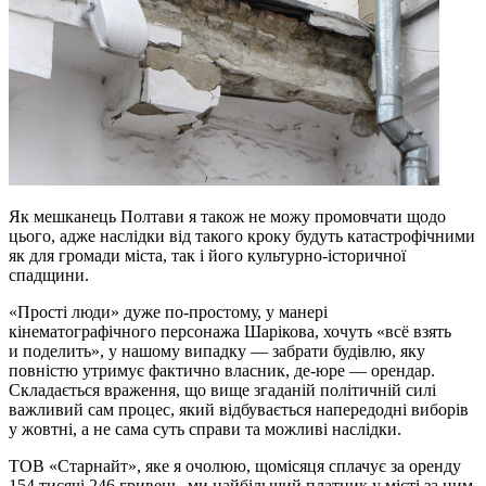
Як мешканець Полтави я також не можу промовчати щодо
цього, адже наслідки від такого кроку будуть катастрофічними
як для громади міста, так і його культурно-історичної
спадщини.
«Прості люди» дуже по-простому, у манері
кінематографічного персонажа Шарікова, хочуть «всё взять
и поделить», у нашому випадку — забрати будівлю, яку
повністю утримує фактично власник, де-юре — орендар.
Складається враження, що вище згаданій політичній силі
важливий сам процес, який відбувається напередодні виборів
у жовтні, а не сама суть справи та можливі наслідки.
ТОВ «Старнайт», яке я очолюю, щомісяця сплачує за оренду
154 тисячі 246 гривень, ми найбільший платник у місті за цим