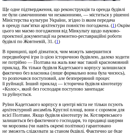
Ще одне підтвердження, що реконструкція та оренда будівлі
не були самочинними чи незаконними, — міститься у рішенні
Міністерства культури України, згідно із яким передача
в оренду пам’ятки архітектури повністю погоджена. (
1
) Окрім
цього ми маємо погодження від Мінкульту щодо науково-
проектної документації на ремонтно-реставраційні роботи
будівлі по Жовтневій, 31. (
1
)
В принципі, щоб дізнатися, чим можуть завершитися
передвиборчі ігри із цією історичною будівлею, далеко ходити
не потрібно — Полтава на жаль вже має такий красномовний
приклад. Як тільки будівля Кадетського корпусу залишилася
фактично без власника (лише формально вона була чиєюсь),
то розпочався поступовий, але безперервний процес
її руйнації. Інший приклад — історична будівля кінотеатру
«Колос», який без господаря поступово занепадає
та руйнується.
Руїни Кадетського корпусу в центрі міста не тільки псують
архітектурний ансамбль Круглої площі, вони є соромом для
всієї Полтави. Якщо будівля кінотеатру ім. Котляревського
залишиться без фактичного господаря, то продавці шаурми
чи морозива (чи навіть окремі політики) гарантовано
не зможуть слідкувати за станом будівлі. Фактично це буде