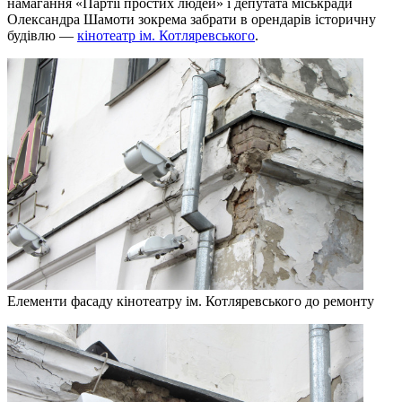
намагання «Партії простих людей» і депутата міськради
Олександра Шамоти зокрема забрати в орендарів історичну
будівлю —
кінотеатр ім. Котляревського
.
Елементи фасаду кінотеатру ім. Котляревського до ремонту