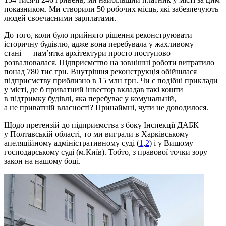
показником. Ми створили 50 робочих місць, які забезпечують
людей своєчасними зарплатами.
До того, коли було прийнято рішення реконструювати
історичну будівлю, адже вона перебувала у жахливому
стані — пам’ятка архітектури просто поступово
розвалювалася. Підприємство на зовнішні роботи витратило
понад 780 тис грн. Внутрішня реконструкція обійшлася
підприємству приблизно в 15 млн грн. Чи є подібні приклади
у місті, де б приватний інвестор вкладав такі кошти
в підтримку будівлі, яка перебуває у комунальній,
а не приватній власності? Принаймні, чути не доводилося.
Щодо претензій до підприємства з боку Інспекції ДАБК
у Полтавській області, то ми виграли в Харківському
апеляційному адміністративному суді (
1
,
2
) і у Вищому
господарському суді (м.Київ). Тобто, з правової точки зору —
закон на нашому боці.