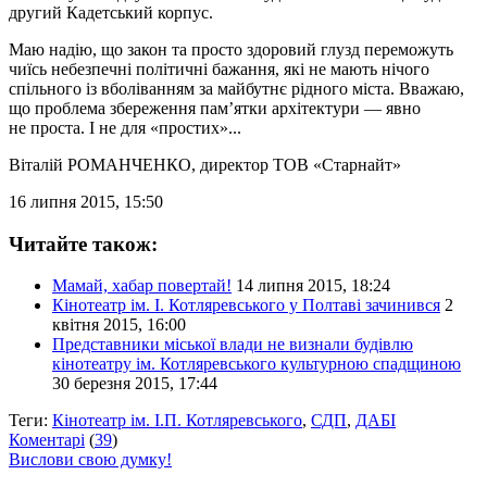
другий Кадетський корпус.
Маю надію, що закон та просто здоровий глузд переможуть
чиїсь небезпечні політичні бажання, які не мають нічого
спільного із вболіванням за майбутнє рідного міста. Вважаю,
що проблема збереження пам’ятки архітектури — явно
не проста. І не для «простих»...
Віталій РОМАНЧЕНКО
, директор ТОВ «Старнайт»
16 липня 2015, 15:50
Читайте також:
Мамай, хабар повертай!
14 липня 2015, 18:24
Кінотеатр ім. І. Котляревського у Полтаві зачинився
2
квітня 2015, 16:00
Представники міської влади не визнали будівлю
кінотеатру ім. Котляревського культурною спадщиною
30 березня 2015, 17:44
Теги:
Кінотеатр ім. І.П. Котляревського
,
СДП
,
ДАБІ
Коментарі
(
39
)
Вислови свою думку!