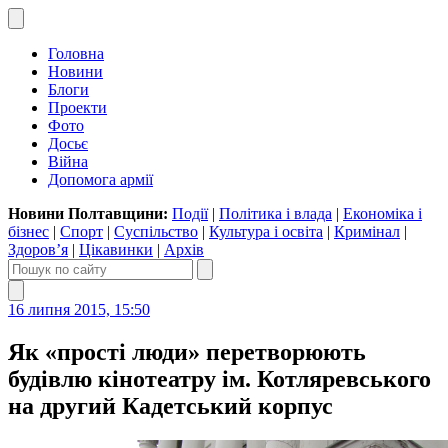
Головна
Новини
Блоги
Проекти
Фото
Досьє
Війна
Допомога армії
Новини Полтавщини:
Події
|
Політика і влада
|
Економіка і
бізнес
|
Спорт
|
Суспільство
|
Культура і освіта
|
Кримінал
|
Здоров’я
|
Цікавинки
|
Архів
16 липня 2015, 15:50
Як «прості люди» перетворюють
будівлю кінотеатру ім. Котляревського
на другий Кадетський корпус