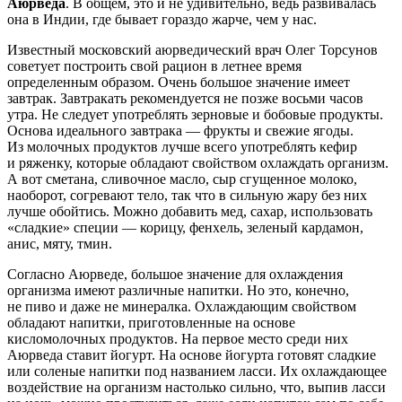
Аюрведа
. В общем, это и не удивительно, ведь развивалась
она в Индии, где бывает гораздо жарче, чем у нас.
Известный московский аюрведический врач Олег Торсунов
советует построить свой рацион в летнее время
определенным образом. Очень большое значение имеет
завтрак. Завтракать рекомендуется не позже восьми часов
утра. Не следует употреблять зерновые и бобовые продукты.
Основа идеального завтрака — фрукты и свежие ягоды.
Из молочных продуктов лучше всего употреблять кефир
и ряженку, которые обладают свойством охлаждать организм.
А вот сметана, сливочное масло, сыр сгущенное молоко,
наоборот, согревают тело, так что в сильную жару без них
лучше обойтись. Можно добавить мед, сахар, использовать
«сладкие» специи — корицу, фенхель, зеленый кардамон,
анис, мяту, тмин.
Согласно Аюрведе, большое значение для охлаждения
организма имеют различные напитки. Но это, конечно,
не пиво и даже не минералка. Охлаждающим свойством
обладают напитки, приготовленные на основе
кисломолочных продуктов. На первое место среди них
Аюрведа ставит йогурт. На основе йогурта готовят сладкие
или соленые напитки под названием ласси. Их охлаждающее
воздействие на организм настолько сильно, что, выпив ласси