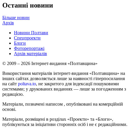
Останні новини
Більше новин
Архів
Новини Полтави
Спецпроекти
Блоги
Фоторепортажі
Архів матеріалів
© 2009 – 2026 Інтернет-видання «Полтавщина»
Використання матеріалів інтернет-видання «Полтавщина» на
інших сайтах дозволяється лише за наявності гіперпосилання
на сайт
poltava.to
, не закритого для індексації пошуковими
системами; у друкованих виданнях — лише за погодженням з
редакцією.
Матеріали, позначені написом
, опубліковані на комерційній
основі.
Матеріали, розміщені в розділах «Проекти» та «Блоги»,
публікуються за ініціативи сторонніх осіб і не є редакційними.