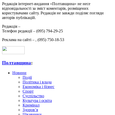
Редакція інтернет-видання «Полтавщина» не несе
відповідальності за зміст коментарів, розміщених
користувачами сайту. Редакція не завжди поділяє погляди
авторів публікацій.
Редакція –
Телефон редакції –
(095) 794-29-25
Реклама на сайті –
,
(095) 750-18-53
Полтавщина
:
Новини
Події
Політика і влада
Економіка і бізнес
Спорт
Суспільство
Культура і освіта
Кримінал
Здоров’я
Цікавинки