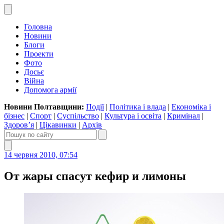
Головна
Новини
Блоги
Проекти
Фото
Досьє
Війна
Допомога армії
Новини Полтавщини:
Події
|
Політика і влада
|
Економіка і
бізнес
|
Спорт
|
Суспільство
|
Культура і освіта
|
Кримінал
|
Здоров’я
|
Цікавинки
|
Архів
14 червня 2010, 07:54
От жары спасут кефир и лимоны