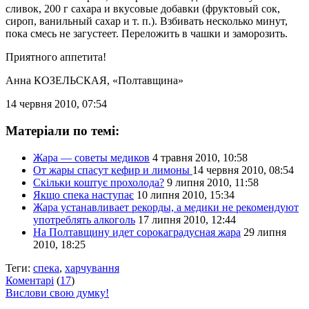
сливок, 200 г сахара и вкусовые добавки (фруктовый сок,
сироп, ванильный сахар и т. п.). Взбивать несколько минут,
пока смесь не загустеет. Переложить в чашки и заморозить.
Приятного аппетита!
Анна КОЗЕЛЬСКАЯ
, «Полтавщина»
14 червня 2010, 07:54
Матеріали по темі:
Жара — советы медиков
4 травня 2010, 10:58
От жары спасут кефир и лимоны
14 червня 2010, 08:54
Скільки коштує прохолода?
9 липня 2010, 11:58
Якщо спека наступає
10 липня 2010, 15:34
Жара устанавливает рекорды, а медики не рекомендуют
употреблять алкоголь
17 липня 2010, 12:44
На Полтавщину идет сорокаградусная жара
29 липня
2010, 18:25
Теги:
спека
,
харчування
Коментарі
(
17
)
Вислови свою думку!