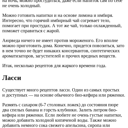
на ночь, можно простудиться, даже если напиток сам по себе
не очень холодный.
Можно готовить напитки и на основе лимона и имбиря.
Интересно, что горячий имбирный чай согревает тело,
помогает при простудах. А тот же чай, только охлажденный,
поможет справиться с жарой.
Аюрведа ничего не имеет против мороженого. Его вполне
можно приготовить дома. Конечно, придется повозиться, зато
в нем точно не будет никаких консервантов, синтетических
ароматизаторов, загустителей и прочих вредных веществ.
Итак, несколько рецептов для жаркого времени года.
Ласси
Существует много рецептов ласси. Один из самых простых
и доступных — на основе обычного био-кефира или ряженки.
Размять с сахаром (6-7 столовых ложек) до состояния пюре
два спелых банана и горсть клубники. Залить литром био-
кефира или ряженки. Если любите не очень густые напитки,
можно добавить холодной кипяченой воды. Также можно
добавить немного сока свежего апельсина, сиропа или