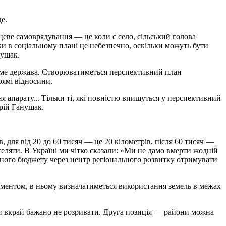
е.
сцеве самоврядування — це коли є село, сільський голова
ки в соціальному плані це небезпечно, оскільки можуть бути
нущак.
тиме держава. Створюватиметься перспективний план
рямі відносини.
я апарату... Тільки ті, які повністю впишуться у перспективний
Юрій Ганущак.
 для від 20 до 60 тисяч — це 20 кілометрів, після 60 тисяч —
селяти. В Україні ми чітко сказали: «Ми не дамо вмерти жодній
асного бюджету через центр регіонального розвитку отримувати
ементом, в ньому визначатиметься використання земель в межах
ади вкрай бажано не розривати. Друга позиція — райони можна