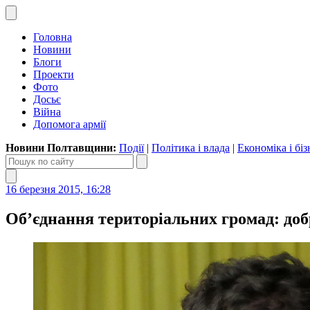
Головна
Новини
Блоги
Проекти
Фото
Досьє
Війна
Допомога армії
Новини Полтавщини:
Події
|
Політика і влада
|
Економіка і біз
16 березня 2015, 16:28
Об’єднання територіальних громад: доб