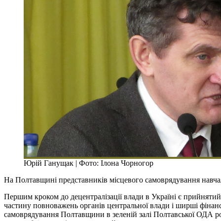
Юрій Ганущак | Фото: Ілона Чорногор
На Полтавщині представників місцевого самоврядування навчал
Першим кроком до децентралізації влади в Україні є прийнятий
частину повноважень органів центральної влади і ширші фінансо
самоврядування Полтавщини в зеленій залі Полтавської ОДА ро