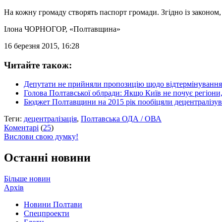
На кожну громаду створять паспорт громади. Згідно із законом,
Ілона ЧОРНОГОР
, «Полтавщина»
16 березня 2015, 16:28
Читайте також:
Депутати не прийняли пропозицію щодо відтермінуванн
Голова Полтавської облради: Якщо Київ не почує регіони, 
Бюджет Полтавщини на 2015 рік пообіцяли децентралізува
Теги:
децентралізація
,
Полтавська ОДА / ОВА
Коментарі
(
25
)
Вислови свою думку!
Останні новини
Більше новин
Архів
Новини Полтави
Спецпроекти