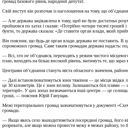
громад базового рівня, народний депутат.
Свій виступ він розпочав із наголошення на тому, що об’єднан
— Але держава зацікавлена в тому, щоб ви були достатньо розум
пройшовся по хатах і сказав: «Потрібно чотири тисячі грошей і
бунти, то держава сказала: «Де ставити орган влади, який прий
Він пояснив, що будь-де орган влади держава не поставить. В
спроможних громад. Саме таким громадам держава надасть: под
— Всі, хто не об’єднався, переходять у режим чистого місцевого
план, виходять на більш високий рівень, матимуть те, що зараз
Центрами об’єднання стануть міста обласного значення, районні
— Далі встановлюватимуться зони тяжіння — це місця звідки люд
це 30 кілометрів. Це є зони впливу. Залишаються білі плями — 
території». У цих зонах визначаються інші центри — це селища
гроші, — пояснив Юрій Ганущак.
Межі територіальних громад зазначатимуться у документі «Схе
громади.
— Якщо якесь село знаходитиметься посередині громад, його ві
розривати, але якщо можна провести межу в межах району, то