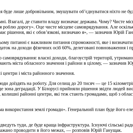
ня буде лише добровільним, змушувати об’єднуватися ніхто не буд
ні. Взагалі, де ставити владу визначає держава. Чому? Чисте мі
 я роблю дорогу». Оце чисте місцеве самоврядування. Але оскіль
має рішення, які є обов’язкові, визначаю я», — зазначив Юрій Га
 цьому питанні є важливим питання спроможності, яке і визнача
аток на доходи фізичних осіб 60%, делеговані повноваження і п
 самоврядування: власні доходи, благоустрій території, утриманн
 мають міста обласного значення і райони в цілому, — зазначив 
 центри і міста районного значення.
и доїздять на роботу. Для селищ до 20 тисяч — це 15 кілометрів,
це зона деградації. У Білорусі прийняли рішення звідти людей ви
, колишні районні центри, які теж стають громадами, щоб з обл
ма використання землі громади». Генеральний план буде його ел
дведуть туди, де буде краща інфраструктура. Існуючі сільські р
 бажано проводити в його межах, — розповів Юрій Ганущак.