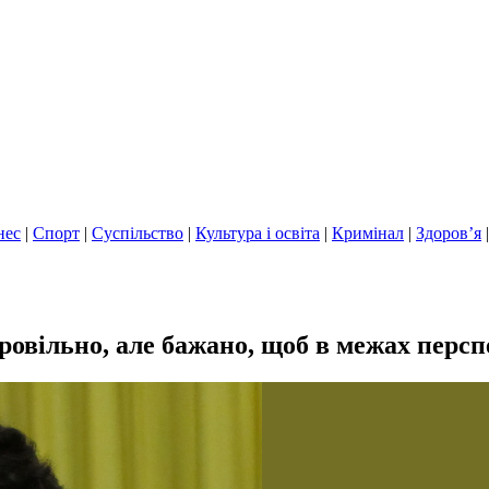
нес
|
Спорт
|
Суспільство
|
Культура і освіта
|
Кримінал
|
Здоров’я
ровільно, але бажано, щоб в межах перс