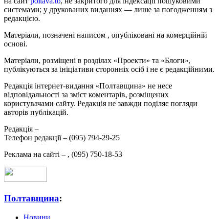
на сайт
poltava.to
, не закритого для індексації пошуковими
системами; у друкованих виданнях — лише за погодженням з
редакцією.
Матеріали, позначені написом
, опубліковані на комерційній
основі.
Матеріали, розміщені в розділах «Проекти» та «Блоги»,
публікуються за ініціативи сторонніх осіб і не є редакційними.
Редакція інтернет-видання «Полтавщина» не несе
відповідальності за зміст коментарів, розміщених
користувачами сайту. Редакція не завжди поділяє погляди
авторів публікацій.
Редакція –
Телефон редакції –
(095) 794-29-25
Реклама на сайті –
,
(095) 750-18-53
Полтавщина
:
Новини