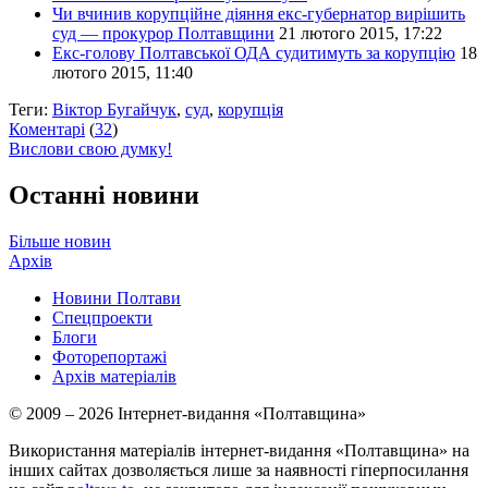
Чи вчинив корупційне діяння екс-губернатор вирішить
суд — прокурор Полтавщини
21 лютого 2015, 17:22
Екс-голову Полтавської ОДА судитимуть за корупцію
18
лютого 2015, 11:40
Теги:
Віктор Бугайчук
,
суд
,
корупція
Коментарі
(
32
)
Вислови свою думку!
Останні новини
Більше новин
Архів
Новини Полтави
Спецпроекти
Блоги
Фоторепортажі
Архів матеріалів
© 2009 – 2026 Інтернет-видання «Полтавщина»
Використання матеріалів інтернет-видання «Полтавщина» на
інших сайтах дозволяється лише за наявності гіперпосилання