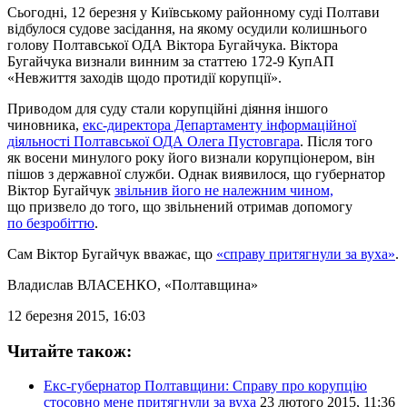
Сьогодні, 12 березня у Київському районному суді Полтави
відбулося судове засідання, на якому осудили колишнього
голову Полтавської ОДА Віктора Бугайчука. Віктора
Бугайчука визнали винним за статтею 172-9 КупАП
«Невжиття заходів щодо протидії корупції».
Приводом для суду стали корупційні діяння іншого
чиновника,
екс-директора Департаменту інформаційної
діяльності Полтавської ОДА Олега Пустовгара
. Після того
як восени минулого року його визнали корупціонером, він
пішов з державної служби. Однак виявилося, що губернатор
Віктор Бугайчук
звільнив його не належним чином,
що призвело до того, що звільнений отримав допомогу
по безробіттю
.
Сам Віктор Бугайчук вважає, що
«справу притягнули за вуха»
.
Владислав ВЛАСЕНКО
, «Полтавщина»
12 березня 2015, 16:03
Читайте також:
Екс-губернатор Полтавщини: Справу про корупцію
стосовно мене притягнули за вуха
23 лютого 2015, 11:36