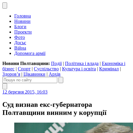
Головна
Новини
Блоги
Проекти
Фото
Досьє
Війна
Допомога армії
Новини Полтавщини:
Події
|
Політика і влада
|
Економіка і
бізнес
|
Спорт
|
Суспільство
|
Культура і освіта
|
Кримінал
|
Здоров’я
|
Цікавинки
|
Архів
12 березня 2015, 16:03
Суд визнав екс-губернатора
Полтавщини винним у корупції