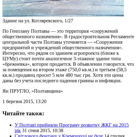
Здание на ул. Котляревского, 1/27
По Генплану Полтавы — это территория «сооружений
общественного назначения». В градостроительном Регламенте
центральной части Полтавы уточняется — «Сооружения
предприятий и учреждений общественного назначения».
Интересно, что рядом со зданием агропроекта (ближе к
ЦУМу) стоит почти аналогичное 3-этажное здание типа
«брежневка», которое продается. В объявлении говорится, что
за помещения на втором этаже (750,0 кв.м.) и третьем (58,5
кв.м.) продавец просит 5 млн 480 тыс грн. Хотя эти цены
даны без учета последнего падения гривны и инфляции.
Ян ПРУГЛО
, «Полтавщина»
1 березня 2015, 13:20
Читайте також:
У Полтаві прийняли Програму розвитку ЖКГ на 2015
рік
31 січня 2015, 10:38
Світлового фонтану у Кременчуці не буде
14 грудня