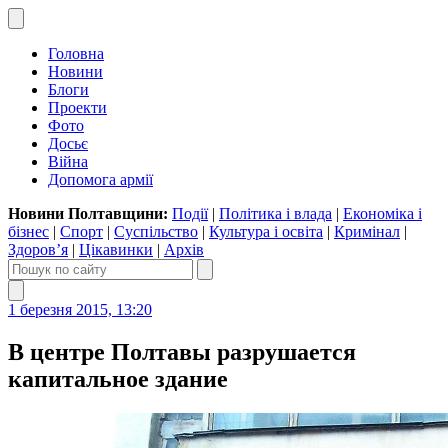
Головна
Новини
Блоги
Проекти
Фото
Досьє
Війна
Допомога армії
Новини Полтавщини:
Події
|
Політика і влада
|
Економіка і
бізнес
|
Спорт
|
Суспільство
|
Культура і освіта
|
Кримінал
|
Здоров’я
|
Цікавинки
|
Архів
1 березня 2015, 13:20
В центре Полтавы разрушается
капитальное здание