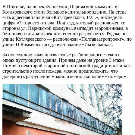
В Полтаве, на перекрёстке улиц Парижской коммуны и
Котляревского стоит большое капитальное здание. На стене
есть адресная табличка «Котляревского, 1/2...», последняя
цифра «7» просто отпала. Подъезд, который расположен со
стороны ул. Парижской коммуны, выглядит заброшенным, а
бетонная плита-козырек постепенно разрушается. Рядом, по
улице Котляревского — расположен «Полтаваагропроект», по
улице П.Коммуны соседствует здание «Имэксбанка».
За последнюю зиму неизвестные разбили много стекол в
окнах пустующего здания. Причем даже на уровне 3 этажа.
Помня о некоторой старинной полтавской традиции начинать
строительство после пожара, можно предположить, что
довершить разрушение можно именно «хорошим» пожаром.