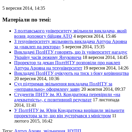
5 вересня 2014, 14:35
Матеріали по темі:
З полтавського університету звільнили викладача, який
возив допомогу бійцям АТО
4 вересня 2014, 15:46
З техуніверситету звільняють викладача Артура Арояна
за «наклеп на ректора»
5 вересня 2014, 15:35
Викладачі ПолНТУ говорять, що їх університет нагадує
Україну часів режиму Януковича
18 вересня 2014, 14:45
Проректор та декан ПолтНТУ розповіли про наклеп
Артура Арояна на техуніверситет
19 вересня 2014, 14:26
Викладачі ПолНТУ очікують на тиск з боку керівництва
20 вересня 2014, 10:36
Суд підтримав звільнення викладача ПолНТУ за
«неправильно» оформлену заяву
20 жовтня 2014, 09:37
Студентів ПНТУ ім. Ю. Кондратюка перевірили «на
адекватність», є позитивний результат
17 листопада
2014, 11:41
У ПолтНТУ ім. Юрія Кондратюка вирішили звільнити
проректора за те, що він зустрічався з міністром
11
лютого 2015, 16:42
Теги:
Артур Ароян
,
звільнення
,
НУПП