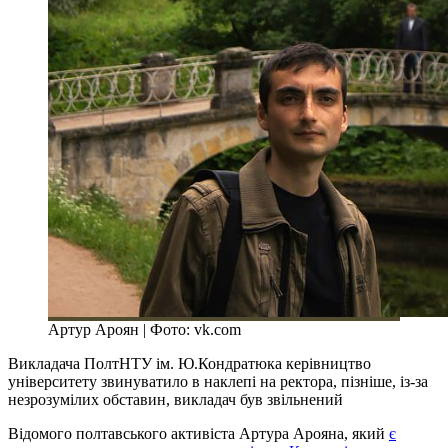
Артур Ароян | Фото: vk.com
Викладача ПолтНТУ ім. Ю.Кондратюка керівництво
університету звинуватило в наклепі на ректора, пізніше, із-за
незрозумілих обставин, викладач був звільнений
Відомого полтавського активіста Артура Арояна, який
є