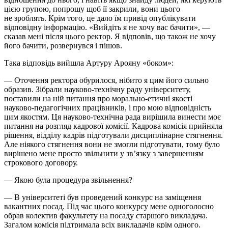
цією групою, попрошу щоб її закрили, вони цього
не зроблять. Крім того, це дало їм привід опублікувати
відповідну інформацію. «Вийдіть я не хочу вас бачити», —
сказав мені після цього ректор. Я відповів, що також не хочу
його бачити, розвернувся і пішов.
Така відповідь вийшла Артуру Арояну «боком»:
— Оточення ректора обурилося, нібито я цим його сильно
образив. Зібрали науково-технічну раду університету,
поставили на ній питання про морально-етичні якості
науково-педагогічних працівників, і про мою відповідність
цим якостям. Ця науково-технічна рада вирішила винести моє
питання на розгляд кадрової комісії. Кадрова комісія прийняла
рішення, відділу кадрів підготували дисциплінарне стягнення.
Але ніякого стягнення вони не змогли підготувати, тому було
вирішено мене просто звільнити у зв’язку з завершенням
строкового договору.
— Якою була процедура звільнення?
— В університеті був проведений конкурс на заміщення
вакантних посад. Під час цього конкурсу мене одноголосно
обрав колектив факультету на посаду старшого викладача.
Загалом комісія підтримала всіх викладачів крім одного.