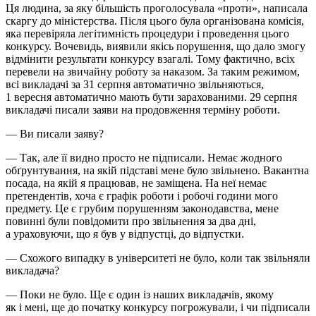
Ця людина, за яку більшість проголосувала «проти», написала
скаргу до міністерства. Після цього була організована комісія,
яка перевіряла легітимність процедури і проведення цього
конкурсу. Вочевидь, виявили якісь порушення, що дало змогу
відмінити результати конкурсу взагалі. Тому фактично, всіх
перевели на звичайну роботу за наказом. За таким режимом,
всі викладачі за 31 серпня автоматично звільняються,
1 вересня автоматично мають бути зарахованими. 29 серпня
викладачі писали заяви на продовження терміну роботи.
— Ви писали заяву?
— Так, але її видно просто не підписали. Немає жодного
обґрунтування, на якій підставі мене було звільнено. Вакантна
посада, на якій я працював, не заміщена. На неї немає
претендентів, хоча є графік роботи і робочі години мого
предмету. Це є грубим порушенням законодавства, мене
повинні були повідомити про звільнення за два дні,
а ураховуючи, що я був у відпустці, до відпустки.
— Схожого випадку в університеті не було, коли так звільняли
викладача?
— Поки не було. Ще є один із наших викладачів, якому
як і мені, ще до початку конкурсу погрожували, і чи підписали