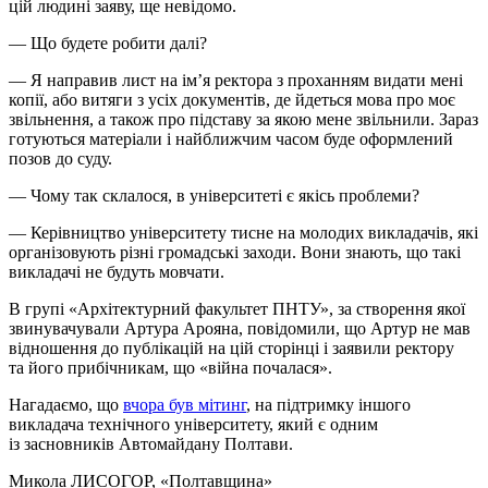
цій людині заяву, ще невідомо.
— Що будете робити далі?
— Я направив лист на ім’я ректора з проханням видати мені
копії, або витяги з усіх документів, де йдеться мова про моє
звільнення, а також про підставу за якою мене звільнили. Зараз
готуються матеріали і найближчим часом буде оформлений
позов до суду.
— Чому так склалося, в університеті є якісь проблеми?
— Керівництво університету тисне на молодих викладачів, які
організовують різні громадські заходи. Вони знають, що такі
викладачі не будуть мовчати.
В групі «Архітектурний факультет ПНТУ», за створення якої
звинувачували Артура Арояна, повідомили, що Артур не мав
відношення до публікацій на цій сторінці і заявили ректору
та його прибічникам, що «війна почалася».
Нагадаємо, що
вчора був мітинг
, на підтримку іншого
викладача технічного університету, який є одним
із засновників Автомайдану Полтави.
Микола ЛИСОГОР
, «Полтавщина»