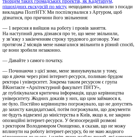
творцем таких громадських проектів, як Кадетаріум,
пішохідних екскурсій по місту
, нещодавно звільнили з посади
викладача ПолтНТУ. Ми поспілкувалися з Артуром, щоб
дізнатися, про причини його звільнення:
— 1 вересня я вийшов на роботу і провів заняття.
На наступний день дізнався про те, що мене звільнили,
у зв’язку з закінченням строку трудового договору. Уже
протягом 2 місяців мене намагалися звільнити в різний спосіб,
це вони зробили незаконно.
— Давайте з самого початку.
— Починаючи з цієї зими, мене звинувачували у тому,
що я діючи через різні інтернет-ресурси, поливаю брудом
ректора і університет. Зокрема таким ресурсом є група
ВКонтакте «Архітектурний факультет ПНТУ»,
де публікувалася критична інформація, щодо керівництва
університету. Жодних доказів у них, що цим займаюся я,
не було. Постійно керівництво погрожувало, що не допустять
до захисту кандидатської, потім погрожували, що документи
не будуть відвезені до міністерства в Київ, якщо я, не закрию
опозиційні інтернет-ресурси. У безпосередній розмові
з ректором Володимиром Онищенко, я сказав, що не можу
вплинути на роботу інтернет-ресурсу, бо не маю жодного
відношення до нього, і навіть якщо знайду людей, які керують