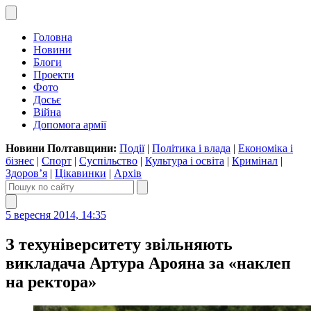
Головна
Новини
Блоги
Проекти
Фото
Досьє
Війна
Допомога армії
Новини Полтавщини:
Події
|
Політика і влада
|
Економіка і
бізнес
|
Спорт
|
Суспільство
|
Культура і освіта
|
Кримінал
|
Здоров’я
|
Цікавинки
|
Архів
5 вересня 2014, 14:35
З техуніверситету звільняють
викладача Артура Арояна за «наклеп
на ректора»