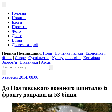
Головна
Новини
Блоги
Проекти
Фото
Досьє
Війна
Допомога армії
Новини Полтавщини:
Події
|
Політика і влада
|
Економіка і
бізнес
|
Спорт
|
Суспільство
|
Культура і освіта
|
Кримінал
|
Здоров’я
|
Цікавинки
|
Архів
5 вересня 2014, 08:06
До Полтавського воєнного шпиталю із
фронту доправили 53 бійця