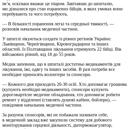
ім’я, оскільки вважає це піаром. Завітавши до шпиталю,
ми дізналися про стан поранених бійців, в яких умовах вони
перебувають та чого потребують.
— В більшості поранення легкі та середньої тяжкості, —
розповів начальник медичної частини.
У шпитлі лікуються солдати із різних регіонів України:
Львівщини, Чернігівщини, Кіровоградщини та інших
областей. Із Полтавщини лікування отримують 22 бійці. Вік
військових різний, від 18 до 55 років.
Медик запевнив, що в шпиталі достатньо медикаментів для
лікування, їжі, одягу та інших засобів. В разі потреби все
необхідне приносять волонтери та спонсори.
— Кожного дня приходить 20-30 осіб. Хто допомагає грошима
(купують необхідні медикаменти), спонсори купують
дороговартісне медичне обладнання, хто допомагає робити
ремонт у відділенні (ставлять душові кабіни, бойлери), —
повідомив начальник медичної частини.
За рахунок спонсорів, які не побажали називати себе,
в медичний заклад вже закупили систему для добового
моніторування серцевої діяльності, діатермокоагулятор,