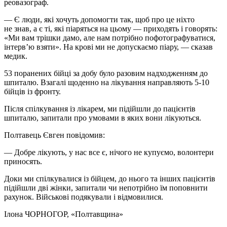
реовазограф.
— Є люди, які хочуть допомогти так, щоб про це ніхто
не знав, а є ті, які піаряться на цьому — приходять і говорять:
«Ми вам трішки дамо, але нам потрібно пофотографуватися,
інтерв’ю взяти». На крові ми не допускаємо піару, — сказав
медик.
53 поранених бійці за добу було разовим надходженням до
шпиталю. Взагалі щоденно на лікування направляють 5-10
бійців із фронту.
Після спілкування із лікарем, ми підійшли до пацієнтів
шпиталю, запитали про умовами в яких вони лікуються.
Полтавець Євген повідомив:
— Добре лікують, у нас все є, нічого не купуємо, волонтери
приносять.
Доки ми спілкувалися із бійцем, до нього та інших пацієнтів
підійшли дві жінки, запитали чи непотрібно їм поповнити
рахунок. Військові подякували і відмовилися.
Ілона ЧОРНОГОР
, «Полтавщина»