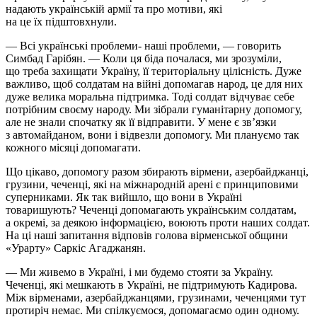
надають українській армії та про мотиви, які
на це їх підштовхнули.
— Всі українські проблеми- наші проблеми, — говорить
Симбад Гарібян. — Коли ця біда почалася, ми зрозуміли,
що треба захищати Україну, її територіальну цілісність. Дуже
важливо, щоб солдатам на війні допомагав народ, це для них
дуже велика моральна підтримка. Тоді солдат відчуває себе
потрібним своєму народу. Ми зібрали гуманітарну допомогу,
але не знали спочатку як її відправити. У мене є зв’язки
з автомайданом, вони і відвезли допомогу. Ми плануємо так
кожного місяці допомагати.
Що цікаво, допомогу разом збирають вірмени, азербайджанці,
грузини, чеченці, які на міжнародній арені є принциповими
суперниками. Як так вийшло, що вони в Україні
товаришують? Чеченці допомагають українським солдатам,
а окремі, за деякою інформацією, воюють проти наших солдат.
На ці наші запитання відповів голова вірменської общини
«Урарту» Саркіс Агаджанян.
— Ми живемо в Україні, і ми будемо стояти за Україну.
Чеченці, які мешкають в Україні, не підтримують Кадирова.
Між вірменами, азербайджанцями, грузинами, чеченцями тут
протиріч немає. Ми спілкуємося, допомагаємо один одному.