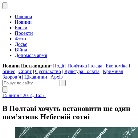
Головна
Новини
Блоги
Проекти
Фото
Досьє
Війна
Допомога армії
Новини Полтавщини:
Події
|
Політика і влада
|
Економіка і
бізнес
|
Спорт
|
Суспільство
|
Культура і освіта
|
Кримінал
|
Здоров’я
|
Цікавинки
|
Архів
15 липня 2014, 16:51
В Полтаві хочуть встановити ще один
пам’ятник Небесній сотні