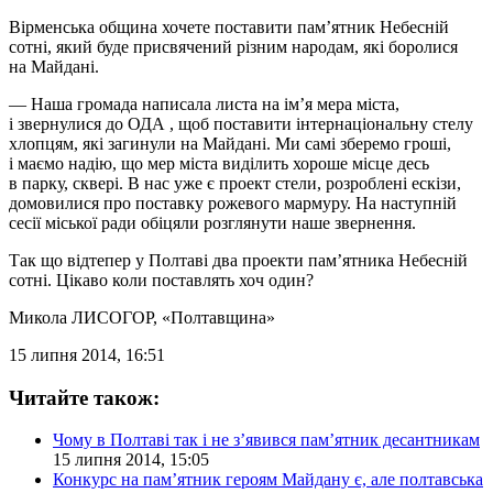
Вірменська община хочете поставити пам’ятник Небесній
сотні, який буде присвячений різним народам, які боролися
на Майдані.
— Наша громада написала листа на ім’я мера міста,
і звернулися до ОДА , щоб поставити інтернаціональну стелу
хлопцям, які загинули на Майдані. Ми самі зберемо гроші,
і маємо надію, що мер міста виділить хороше місце десь
в парку, сквері. В нас уже є проект стели, розроблені ескізи,
домовилися про поставку рожевого мармуру. На наступній
сесії міської ради обіцяли розглянути наше звернення.
Так що відтепер у Полтаві два проекти пам’ятника Небесній
сотні. Цікаво коли поставлять хоч один?
Микола ЛИСОГОР
, «Полтавщина»
15 липня 2014, 16:51
Читайте також:
Чому в Полтаві так і не з’явився пам’ятник десантникам
15 липня 2014, 15:05
Конкурс на пам’ятник героям Майдану є, але полтавська