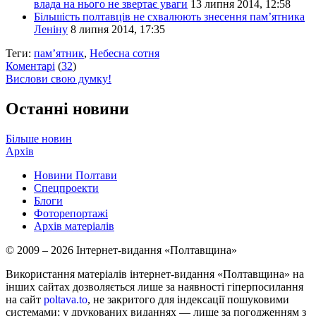
влада на нього не звертає уваги
13 липня 2014, 12:58
Більшість полтавців не схвалюють знесення пам’ятника
Леніну
8 липня 2014, 17:35
Теги:
пам’ятник
,
Небесна сотня
Коментарі
(
32
)
Вислови свою думку!
Останні новини
Більше новин
Архів
Новини Полтави
Спецпроекти
Блоги
Фоторепортажі
Архів матеріалів
© 2009 – 2026 Інтернет-видання «Полтавщина»
Використання матеріалів інтернет-видання «Полтавщина» на
інших сайтах дозволяється лише за наявності гіперпосилання
на сайт
poltava.to
, не закритого для індексації пошуковими
системами; у друкованих виданнях — лише за погодженням з